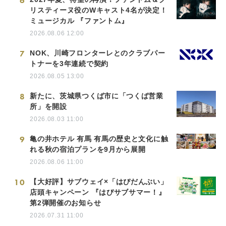
6
リスティーヌ役のWキャスト4名が決定！
ミュージカル 『ファントム』
2026.08.06 12:00
7
NOK、川崎フロンターレとのクラブパー
トナーを3年連続で契約
2026.08.05 13:00
8
新たに、茨城県つくば市に「つくば営業
所」を開設
2026.08.03 11:00
9
亀の井ホテル 有馬 有馬の歴史と文化に触
れる秋の宿泊プランを9月から展開
2026.08.06 11:00
10
【大好評】サブウェイ×「はぴだんぶい」
店頭キャンペーン 『はぴサブサマー！』
第2弾開催のお知らせ
2026.07.31 11:00