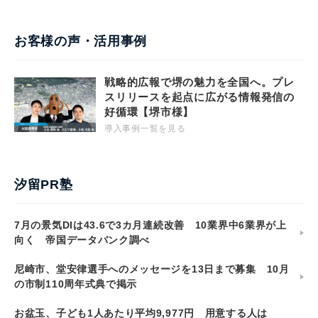
お客様の声・活用事例
戦略的広報で堺の魅力を全国へ。プレ
スリリースを起点に広がる情報発信の
好循環【堺市様】
導入事例一覧を見る
汐留PR塾
7月の景気DIは43.6で3カ月連続改善 10業界中6業界が上
向く 帝国データバンク調べ
尼崎市、堂安律選手へのメッセージを13日まで募集 10月
の市制110周年式典で掲示
お盆玉、子ども1人あたり平均9,977円 用意する人は