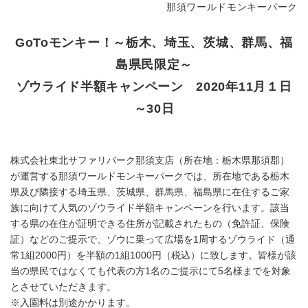
那須ワールドモンキーパーク
GoToモンキー！～栃木、埼玉、茨城、群馬、福
島県民限定～
ゾウライド半額キャンペーン 2020年11月１日
～30日
株式会社東北サファリパーク那須支店（所在地：栃木県那須郡）
が運営する那須ワールドモンキーパークでは、所在地である栃木
県及び隣接する埼玉県、茨城県、群馬県、福島県に在住するご家
族に向けて人気のゾウライド半額キャンペーンを行います。該当
する県の在住が証明できる住所が記載されたもの（免許証、保険
証）などのご提示で、ゾウに乗って広場を1周するゾウライド（通
常1組2000円）を半額の1組1000円（税込）に致します。皆様が該
当の県民ではなくても代表の方1名のご提示にて5名様までを対象
とさせていただきます。
※入園料は別途かかります。