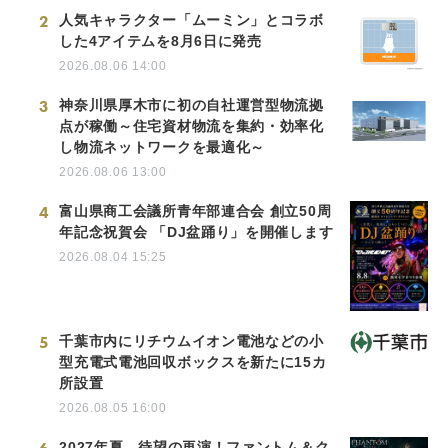
2
人気キャラクター「ムーミン」とコラボ
した4アイテムを8月6日に発売
2026.08.06 14:00
3
神奈川県厚木市に初の自社運営型物流拠
点が稼働～住宅資材物流を集約・効率化
し物流ネットワークを最適化～
2026.08.06 13:00
4
富山県商工会議所青年部連合会 創立50周
年記念祝賀会 「DJ盆踊り」を開催します
2026.08.04 15:25
5
千葉市内にリチウムイオン電池などの小
型充電式電池回収ボックスを新たに15カ
所設置
2026.08.05 16:00
2027年夏、待望の再演！ファントム＆ク