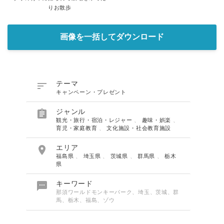
りお散歩
画像を一括してダウンロード

テーマ
キャンペーン・プレゼント

ジャンル
観光・旅行・宿泊・レジャー
、
趣味・娯楽
、
育児・家庭教育
、
文化施設・社会教育施設

エリア
福島県
、
埼玉県
、
茨城県
、
群馬県
、
栃木
県

キーワード
那須ワールドモンキーパーク、埼玉、茨城、群
馬、栃木、福島、ゾウ