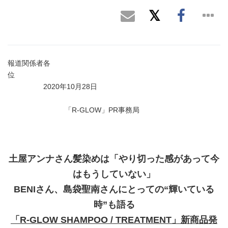
報道関係者各
位
2020年10月28日
「R-GLOW」PR事務局
土屋アンナ
さん
髪染めは「やり切った感があって今
はもうしていない」
BENI
さん
、島袋聖南
さん
にとっての“輝いている
時”も語る
「
R-GLOW SHAMPOO / TREATMENT
」新商品発