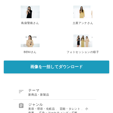
島袋聖南さん
土屋アンナさん
BENIさん
フォトセッションの様子
画像を一括してダウンロード

テーマ
新商品・新製品

ジャンル
美容・理容・化粧品
、
芸能・タレント
、
小
売業
、
広告・マーケティング・広報