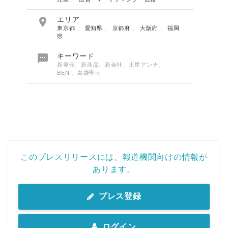

エリア
東京都
、
愛知県
、
京都府
、
大阪府
、
福岡
県

キーワード
新発売、新商品、新会社、土屋アンナ、
BENI、島袋聖南
Japanese
このプレスリリースには、報道機関向けの情報が
あります。
English
プレス登録
ログイン