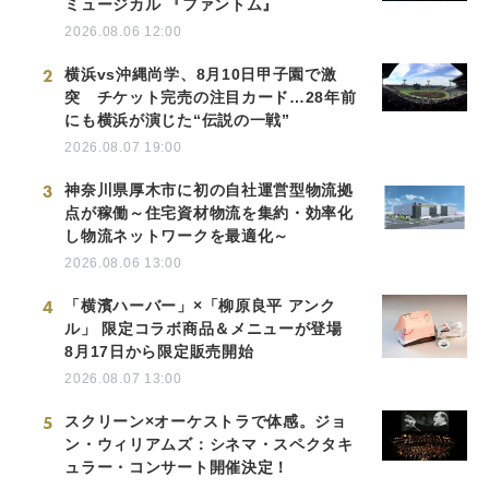
ミュージカル 『ファントム』
2026.08.06 12:00
2
横浜vs沖縄尚学、8月10日甲子園で激
突 チケット完売の注目カード…28年前
にも横浜が演じた“伝説の一戦”
2026.08.07 19:00
3
神奈川県厚木市に初の自社運営型物流拠
点が稼働～住宅資材物流を集約・効率化
し物流ネットワークを最適化～
2026.08.06 13:00
4
「横濱ハーバー」×「柳原良平 アンク
ル」 限定コラボ商品＆メニューが登場
8月17日から限定販売開始
2026.08.07 13:00
5
スクリーン×オーケストラで体感。ジョ
ン・ウィリアムズ：シネマ・スペクタキ
ュラー・コンサート開催決定！