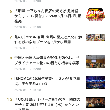
2026.08.08 10:00
6
「明星 一平ちゃん夜店の焼そば 超特盛
からしマヨ2個付」2026年8月24日(月)新
発売
2026.08.07 13:00
7
亀の井ホテル 有馬 有馬の歴史と文化に触
れる秋の宿泊プランを9月から展開
2026.08.06 11:00
8
中国と米国の経済界が関係を強化し、サ
プライチェーン協力の新たな機会を模索
2026.08.07 10:00
9
ISHCMCの2026年卒業生、2人がIBで満
点、学年平均34.5点
2026.08.06 15:40
10
『UQUEEN』シリーズ新TVCM「隣国の
王子」篇 2026年7月1日（水）からオン
エア開始