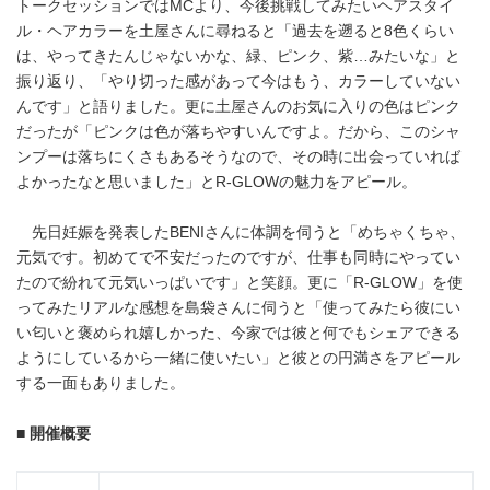
トークセッションではMCより、今後挑戦してみたいヘアスタイ
ル・ヘアカラーを土屋さんに尋ねると「過去を遡ると8色くらい
は、やってきたんじゃないかな、緑、ピンク、紫…みたいな」と
振り返り、「やり切った感があって今はもう、カラーしていない
んです」と語りました。更に土屋さんのお気に入りの色はピンク
だったが「ピンクは色が落ちやすいんですよ。だから、このシャ
ンプーは落ちにくさもあるそうなので、その時に出会っていれば
よかったなと思いました」とR-GLOWの魅力をアピール。
先日妊娠を発表したBENIさんに体調を伺うと「めちゃくちゃ、
元気です。初めてで不安だったのですが、仕事も同時にやってい
たので紛れて元気いっぱいです」と笑顔。更に「R-GLOW」を使
ってみたリアルな感想を島袋さんに伺うと「使ってみたら彼にい
い匂いと褒められ嬉しかった、今家では彼と何でもシェアできる
ようにしているから一緒に使いたい」と彼との円満さをアピール
する一面もありました。
■
開催概要