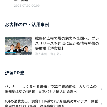
2026.07.01 00:00
お客様の声・活用事例
戦略的広報で堺の魅力を全国へ。プレ
スリリースを起点に広がる情報発信の
好循環【堺市様】
導入事例一覧を見る
汐留PR塾
バナナ、「よく食べる果物」で22年連続首位 カリウムの
認知度は初の4割超 日本バナナ輸入組合調べ
6月の消費支出、実質3.3%減で7か月連続のマイナス 冷暖
房用器具は22.7%減 総務省家計調査