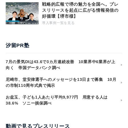
戦略的広報で堺の魅力を全国へ。プレ
スリリースを起点に広がる情報発信の
好循環【堺市様】
導入事例一覧を見る
汐留PR塾
7月の景気DIは43.6で3カ月連続改善 10業界中6業界が上
向く 帝国データバンク調べ
尼崎市、堂安律選手へのメッセージを13日まで募集 10月
の市制110周年式典で掲示
お盆玉、子ども1人あたり平均9,977円 用意する人は
38.6% ソニー損保調べ
動画で見るプレスリリース