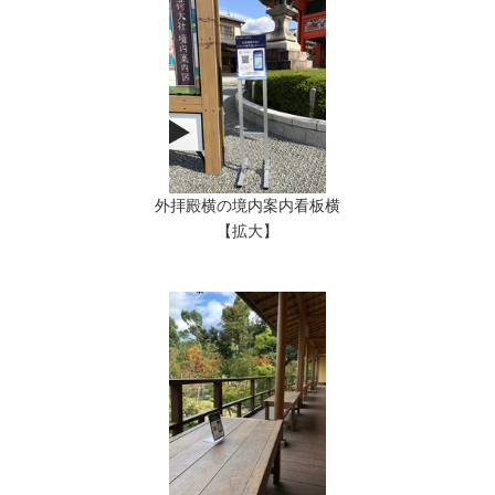
外拝殿横の境内案内看板横
【拡大】