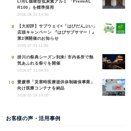
LIXIL循環型低炭素アルミ 「PremiAL
R100」を標準採用
2026.08.03 14:30
8
【大好評】サブウェイ×「はぴだんぶい」
店頭キャンペーン 『はぴサブサマー！』
第2弾開催のお知らせ
2026.07.31 11:00
9
掛川の祭典シーズン到来! 市内各所で熱
気あふれる祭りを開催
2026.07.31 09:30
10
愛媛県「災害時医療提供体制確保事業」
向け医療コンテナを納品
2026.03.19 14:00
お客様の声・活用事例