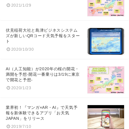
2021/1/29
伏見稲荷大社と島津ビジネスシステム
ズが新しいQRコード天気予報をスター
ト
2020/10/30
AI（人工知能）が2020年の桜の開花・
満開を予想-開花一番乗りは3/19に東京
で開花と予想-
2020/1/23
業界初！『マンガ×AR・AI』で天気予
報を新体験できるアプリ「お天気
JAPAN」をリリース
2019/7/10