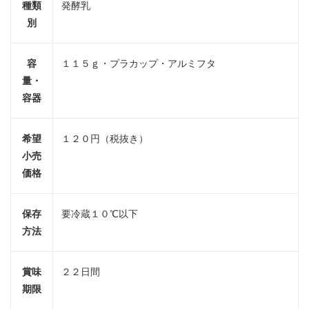
種類
発酵乳
別
容
１１５ｇ・プラカップ・アルミフタ
量・
容器
希望
１２０円（税抜き）
小売
価格
保存
要冷蔵１０℃以下
方法
賞味
２２日間
期限