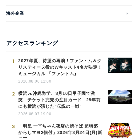
海外企業
アクセスランキング
1
2027年夏、待望の再演！ファントム＆ク
リスティーヌ役のWキャスト4名が決定！
ミュージカル 『ファントム』
2026.08.06 12:00
2
横浜vs沖縄尚学、8月10日甲子園で激
突 チケット完売の注目カード…28年前
にも横浜が演じた“伝説の一戦”
2026.08.07 19:00
3
「明星 一平ちゃん夜店の焼そば 超特盛
からしマヨ2個付」2026年8月24日(月)新