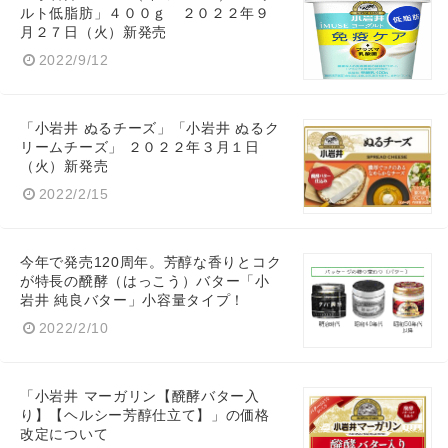
ルト低脂肪」４００ｇ ２０２２年９
月２７日（火）新発売
2022/9/12
「小岩井 ぬるチーズ」「小岩井 ぬるク
リームチーズ」 ２０２２年３月１日
（火）新発売
2022/2/15
今年で発売120周年。芳醇な香りとコク
が特長の醗酵（はっこう）バター「小
岩井 純良バター」小容量タイプ！
2022/2/10
「小岩井 マーガリン【醗酵バター入
り】【ヘルシー芳醇仕立て】」の価格
改定について