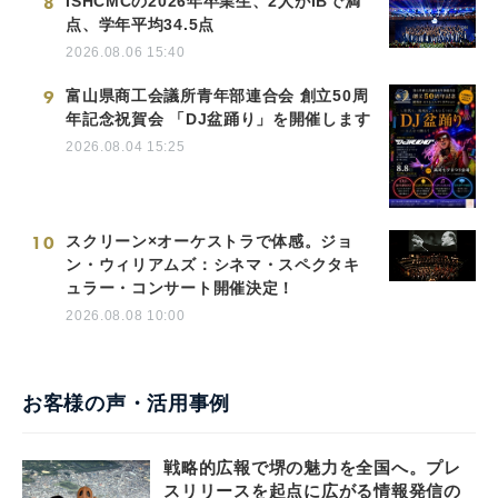
8
ISHCMCの2026年卒業生、2人がIBで満
点、学年平均34.5点
2026.08.06 15:40
9
富山県商工会議所青年部連合会 創立50周
年記念祝賀会 「DJ盆踊り」を開催します
2026.08.04 15:25
10
スクリーン×オーケストラで体感。ジョ
ン・ウィリアムズ：シネマ・スペクタキ
ュラー・コンサート開催決定！
2026.08.08 10:00
お客様の声・活用事例
戦略的広報で堺の魅力を全国へ。プレ
スリリースを起点に広がる情報発信の