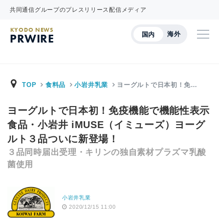
共同通信グループのプレスリリース配信メディア
KYODO NEWS
海外
国内
PRWIRE
TOP
食料品
小岩井乳業
ヨーグルトで日本初！免…
ヨーグルトで日本初！免疫機能で機能性表示
食品・小岩井 iMUSE（イミューズ）ヨーグ
ルト３品ついに新登場！
３品同時届出受理・キリンの独自素材プラズマ乳酸
菌使用
小岩井乳業
2020/12/15 11:00