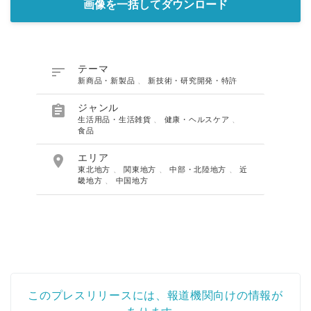
画像を一括してダウンロード

テーマ
新商品・新製品
、
新技術・研究開発・特許

ジャンル
生活用品・生活雑貨
、
健康・ヘルスケア
、
食品

エリア
東北地方
、
関東地方
、
中部・北陸地方
、
近
畿地方
、
中国地方
このプレスリリースには、報道機関向けの情報が