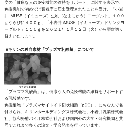
度の「健康な人の免疫機能の維持をサポート」に関する表示で、
免疫機能で初めて消費者庁に届出受理されたことを受け、「小岩
井 iMUSE（イミューズ）生乳（なまにゅう）ヨーグルト」１００
ｇならびに４００ｇ、「小岩井 iMUSE（イミューズ）ドリンクヨ
ーグルト」１１５ｇを２０２１年１月１２日（火）から順次切り
替えいたします。
■
キリンの独自素材「プラズマ乳酸菌」について
「プラズマ乳酸菌」は、健康な人の免疫機能の維持をサポートす
る乳酸菌です。
免疫細胞「プラズマサイトイド樹状細胞（pDC）」にちなんで名
付けられ、キリンホールディングス株式会社、小岩井乳業株式会
社、協和発酵バイオ株式会社および国内外の大学・研究機関と共
同でこれまで多くの論文・学会発表を行っています。