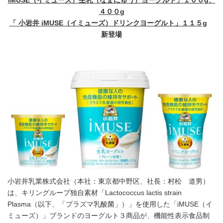
iMUSE
（イミューズ）生乳（なまにゅう）ヨーグルト」１００
g
、
４００
g
「 小岩井
iMUSE
（イミューズ）ドリンクヨーグ
ルト」１１５
g
新登場
小岩井乳業株式会社（本社：東京都中野区、社長：村松 道男）
は、キリングループ独自素材「Lactococcus lactis strain
Plasma（以下、「プラズマ乳酸菌」）」を使用した「iMUSE（イ
ミューズ）」ブランドのヨーグルト３商品が、機能性表示食品制