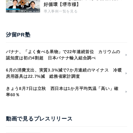
好循環【堺市様】
導入事例一覧を見る
汐留PR塾
バナナ、「よく食べる果物」で22年連続首位 カリウムの
認知度は初の4割超 日本バナナ輸入組合調べ
6月の消費支出、実質3.3%減で7か月連続のマイナス 冷暖
房用器具は22.7%減 総務省家計調査
きょう8月7日は立秋 西日本は1か月平均気温「高い」確
率60％
動画で見るプレスリリース