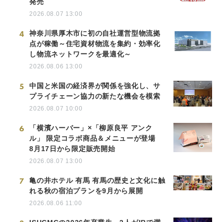
発売
2026.08.07 13:00
4
神奈川県厚木市に初の自社運営型物流拠
点が稼働～住宅資材物流を集約・効率化
し物流ネットワークを最適化～
2026.08.06 13:00
5
中国と米国の経済界が関係を強化し、サ
プライチェーン協力の新たな機会を模索
2026.08.07 10:00
6
「横濱ハーバー」×「柳原良平 アンク
ル」 限定コラボ商品＆メニューが登場
8月17日から限定販売開始
2026.08.07 13:00
7
亀の井ホテル 有馬 有馬の歴史と文化に触
れる秋の宿泊プランを9月から展開
2026.08.06 11:00