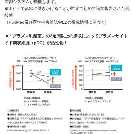
防御システムが機能します。
※3 ヒトでpDCに働きかけることが世界で初めて論文報告された乳
酸菌
（PubMed及び医学中央雑誌WEBの掲載情報に基づく)
■
「プラズマ乳酸菌」の
2
週間以上の摂取に
よって
プラズマサイト
イド樹状細胞（
pDC
）
が活性化！