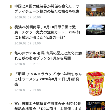
5
中国と米国の経済界が関係を強化し、サ
プライチェーン協力の新たな機会を模索
2026.08.07 10:00
6
横浜vs沖縄尚学、8月10日甲子園で激
突 チケット完売の注目カード…28年前
にも横浜が演じた“伝説の一戦”
2026.08.07 19:00
7
亀の井ホテル 有馬 有馬の歴史と文化に触
れる秋の宿泊プランを9月から展開
2026.08.06 11:00
8
「明星 チャルメラカップ 赤い味噌ちゃん
こ味ラーメン」2026年8月31日(月)新発
売
2026.08.07 13:00
9
富山県商工会議所青年部連合会 創立50周
年記念祝賀会 「DJ盆踊り」を開催します