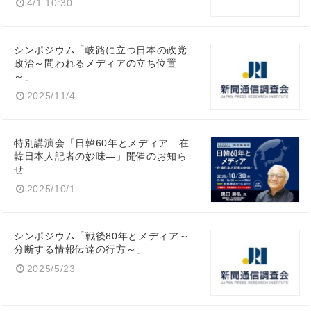
4/1 10:30
シンポジウム「岐路に立つ日本の政党
政治～問われるメディアの立ち位置
～」
2025/11/4
特別講演会「日韓60年とメディア―在
韓日本人記者の妙味―」開催のお知ら
せ
2025/10/1
シンポジウム「戦後80年とメディア～
分断する情報伝達の行方～」
2025/5/23