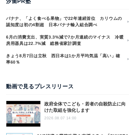
汐留PR塾
バナナ、「よく食べる果物」で22年連続首位 カリウムの
認知度は初の4割超 日本バナナ輸入組合調べ
6月の消費支出、実質3.3%減で7か月連続のマイナス 冷暖
房用器具は22.7%減 総務省家計調査
きょう8月7日は立秋 西日本は1か月平均気温「高い」確
率60％
動画で見るプレスリリース
政府全体でこども・若者の自殺防止に向
けた取組を強化します
2026.08.07 14:00