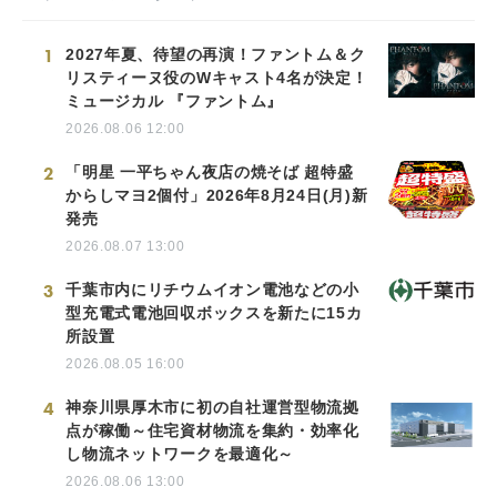
1
2027年夏、待望の再演！ファントム＆ク
リスティーヌ役のWキャスト4名が決定！
ミュージカル 『ファントム』
2026.08.06 12:00
2
「明星 一平ちゃん夜店の焼そば 超特盛
からしマヨ2個付」2026年8月24日(月)新
発売
2026.08.07 13:00
3
千葉市内にリチウムイオン電池などの小
型充電式電池回収ボックスを新たに15カ
所設置
2026.08.05 16:00
4
神奈川県厚木市に初の自社運営型物流拠
点が稼働～住宅資材物流を集約・効率化
し物流ネットワークを最適化～
2026.08.06 13:00