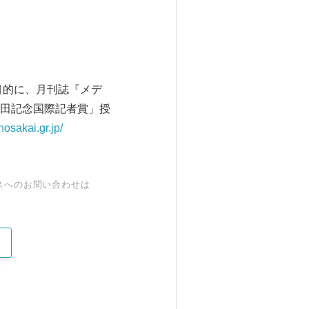
目的に、月刊誌『メデ
田記念国際記者賞」授
hosakai.gr.jp/
スへのお問い合わせは