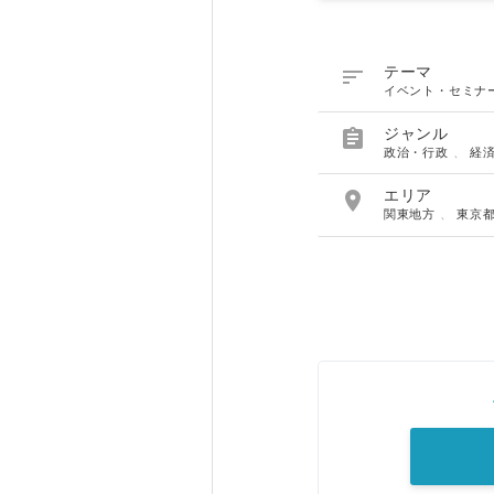

テーマ
イベント・セミナ

ジャンル
政治・行政
、
経

エリア
関東地方
、
東京