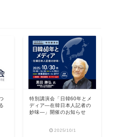
つ
特別講演会「日韓60年とメ
る
ディア―在韓日本人記者の
妙味―」開催のお知らせ
2025/10/1