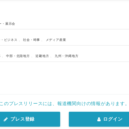
ー・展示会
済・ビジネス
、
社会・時事
、
メディア産業
都
、
中部・北陸地方
、
近畿地方
、
九州・沖縄地方
Japanese
このプレスリリースには、報道機関向けの情報があります
プレス登録
ログイン