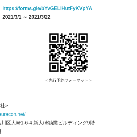
：
https://forms.gle/bYvGELiHutFyKVpYA
/3/1 ～ 2021/3/22
＜先行予約フォーマット＞
nect株式会社>
neuracon.net/
川区大崎1-6-4 新大崎勧業ビルディング9階
明