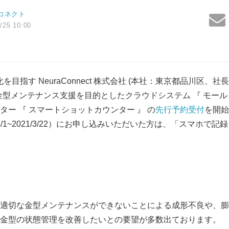
コネクト
/25 10:00
目指す NeuraConnect 株式会社 (本社：東京都品川区、
) は、 金型メンテナンス支援を目的としたクラウドシステム 『 モー
ー 『 スマートショットカウンター 』 の
先行予約受付
を開始
3/1~2021/3/22）にお申し込みいただいた方は、「スマホで
適切な金型メンテナンスができないことによる成形不良や、膨
金型の状態管理を改善したいとの要望が多数出ております。