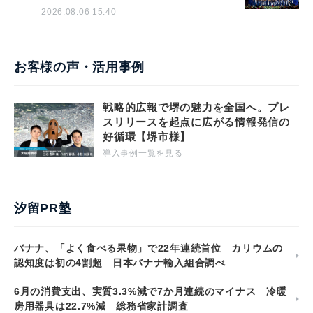
2026.08.06 15:40
お客様の声・活用事例
戦略的広報で堺の魅力を全国へ。プレ
スリリースを起点に広がる情報発信の
好循環【堺市様】
導入事例一覧を見る
汐留PR塾
バナナ、「よく食べる果物」で22年連続首位 カリウムの
認知度は初の4割超 日本バナナ輸入組合調べ
6月の消費支出、実質3.3%減で7か月連続のマイナス 冷暖
房用器具は22.7%減 総務省家計調査