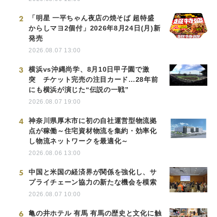
2
「明星 一平ちゃん夜店の焼そば 超特盛
からしマヨ2個付」2026年8月24日(月)新
発売
2026.08.07 13:00
3
横浜vs沖縄尚学、8月10日甲子園で激
突 チケット完売の注目カード…28年前
にも横浜が演じた“伝説の一戦”
2026.08.07 19:00
4
神奈川県厚木市に初の自社運営型物流拠
点が稼働～住宅資材物流を集約・効率化
し物流ネットワークを最適化～
2026.08.06 13:00
5
中国と米国の経済界が関係を強化し、サ
プライチェーン協力の新たな機会を模索
2026.08.07 10:00
6
亀の井ホテル 有馬 有馬の歴史と文化に触