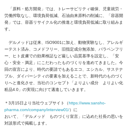
「原料・処方開発」では、トレーサビリティ確保、児童就労・
労働搾取なし、環境負荷低減、石油由来原料の削減に、「容器開
発」では、容器リサイクル化の推進と環境負荷低減に取り組みま
す。
デルメッドは従来、ISO9001に加え、動物実験なし、アレルギ
ーテスト済み、コメドフリー、旧指定成分無添加、パラベンフリ
ー、ヒト皮膚での効果検証など厳しい品質基準を設定し、「安
心・安全・満足」にこだわったものづくりを進めてきました。今
回の宣言により、時代の要請でもあるエコ、エシカル、サステナ
ブル、ダイバーシティの要素を加えることで、新時代のものづく
りへと進化させ、当社のコンセプト「よりよい成分 よりよい化
粧品4.0」の実現に向けて邁進していきます。
＊3月15日より当社ウェブサイト（
https://www.sansho-
pharma.com/company/interview01/
）に
おいて、「デルメッド ものづくり宣言」に込めた社長の思いを
対談形式で掲載します。