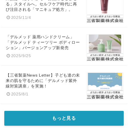
る」スタイルへ。セルフケア時代に再
び注目される「マニキュア処方」。
2025/11/4
「デルメッド 薬用ハンドクリーム」
「デルメッド ティーツリー ボディロー
ション」バージョンアップ新発売
2025/9/25
【三省製薬News Letter】子ども達の未
来の肌を守るために「デルメッド紫外
線対策講座」を実施！
2025/8/1
もっと見る