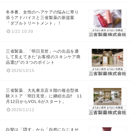
冬本番、女性のヘアケアの悩みに寄り
添うアドバイスと三省製薬の新提案
「ダブルトリートメント」！
1/22 10:30
三省製薬、「明日見世」への出品を通
して見えてきた“お客様のスキンケア商
品選び”の３つのポイント
2025/12/15
三省製薬、大丸東京店９階の複合型体
験ストア「明日見世」に継続出品‼ 11
月12日からVOL.6がスタート。
2025/11/12
白髪は「隠す」から「自然になじませ