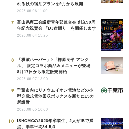
れる秋の宿泊プランを9月から展開
2026.08.06 11:00
7
富山県商工会議所青年部連合会 創立50周
年記念祝賀会 「DJ盆踊り」を開催します
2026.08.04 15:25
8
「横濱ハーバー」×「柳原良平 アンク
ル」 限定コラボ商品＆メニューが登場
8月17日から限定販売開始
2026.08.07 13:00
9
千葉市内にリチウムイオン電池などの小
型充電式電池回収ボックスを新たに15カ
所設置
2026.08.05 16:00
10
ISHCMCの2026年卒業生、2人がIBで満
点、学年平均34.5点