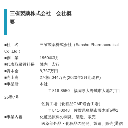
三省製薬株式会社 会社概
要
■社 名 三省製薬株式会社（Sansho Pharmaceutical
Co.,Ltd.）
■創 業 1960年3月
■代表取締役社長 陣内 宏行
■資本金 8,767万円
■売上高 27億5,044万円(2020年3月期現在)
■事業所 本社
〒816-8550 福岡県大野城市大池2丁目
26番7号
佐賀工場（化粧品GMP適合工場）
〒841-0048 佐賀県鳥栖市藤木町5番1
■事業内容 化粧品原料の開発、製造、販売
医薬部外品・化粧品の開発、製造、販売(通信