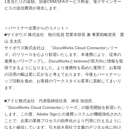
1名当たりの金額。別途CRM/SFAサービス料金、電子サインサー
ビスの送信費用が発生します。
＜パートナー企業からのコメント＞
■サイボウズ 株式会社 執行役員 営業本部長 兼 事業戦略室長 栗
山 圭太氏
サイボウズ株式会社は、「DocuWorks Cloud Connectorシリー
ズ」のリリースを心より歓迎いたします。本連携により、従来の
連携をパワーアップし、DocuWorksとkintoneが双方向に情報を取
得できるようになりました。より連携性を高めた運用で、お客様
の活用の幅は更に広がると考えております。今後もパートナーシ
ップ活動を進め、お客様のワークスタイル変革に貢献してまいり
ます。
■アドビ株式会社 代表取締役社長 神谷 知信氏
「DocuWorks Cloud Connectorシリーズ」の販売開始を歓迎いた
します。この度、Adobe Signとの連携システムが機能強化された
ことで、企業の業務プロセスの効率化がより円滑に行えるように
なると確信しています。引き続き両社で⽂書のデジタル化に向け