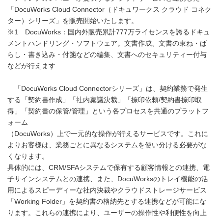
「DocuWorks Cloud Connector（ドキュワークス クラウド コネク
ター）シリーズ」を販売開始いたします。
※1 DocuWorks：国内外販売累計777万ライセンスを誇るドキュ
メントハンドリング・ソフトウェア。文書作成、文書の束ね・ば
らし・書き込み・付箋などの編集、文書へのセキュリティー付与
などが行えます
「DocuWorks Cloud Connectorシリーズ」は、契約業務で発生
する「契約書作成」「社内稟議決裁」「捺印依頼/契約書捺印取
得」「契約書の保管/管理」という各プロセスを共通のプラットフ
ォーム
（DocuWorks）上で一元的な操作が行えるサービスです。これに
よりお客様は、業務ごとに異なるシステムを使い分ける必要がな
くなります。
具体的には、CRM/SFAシステムで保有する顧客情報との連携、電
子サインシステムとの連携、また、DocuWorksのトレイ機能の活
用によるスピーディーな社内決裁やクラウドストレージサービス
「Working Folder」を契約書の格納先とする連携などが可能にな
ります。これらの連携により、ユーザーの操作性や利便性を向上