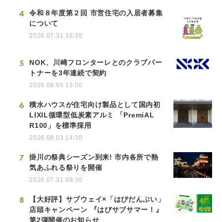
4
令和８年度第２回 市営住宅の入居者募集
について
2026.07.31 16:30
5
NOK、川崎フロンターレとのクラブパー
トナーを3年連続で契約
2026.08.05 13:00
6
積水ハウスが住宅向け製品として国内初
LIXIL循環型低炭素アルミ 「PremiAL
R100」を標準採用
2026.08.03 14:30
7
掛川の祭典シーズン到来! 市内各所で熱
気あふれる祭りを開催
2026.07.31 09:30
8
【大好評】サブウェイ×「はぴだんぶい」
店頭キャンペーン 『はぴサブサマー！』
第2弾開催のお知らせ