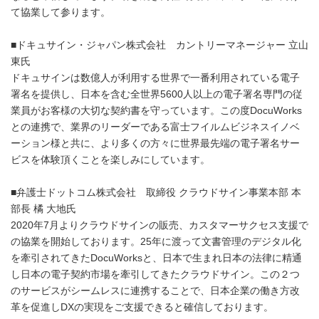
て協業して参ります。
■ドキュサイン・ジャパン株式会社 カントリーマネージャー 立山
東氏
​ドキュサインは数億人が利用する世界で一番利用されている電子
署名を提供し、日本を含む全世界5600人以上の電子署名専門の従
業員がお客様の大切な契約書を守っています。この度DocuWorks
との連携で、業界のリーダーである富士フイルムビジネスイノベ
ーション様と共に、より多くの方々に世界最先端の電子署名サー
ビスを体験頂くことを楽しみにしています。
■弁護士ドットコム株式会社 取締役 クラウドサイン事業本部 本
部長 橘 大地氏
2020年7月よりクラウドサインの販売、カスタマーサクセス支援で
の協業を開始しております。25年に渡って文書管理のデジタル化
を牽引されてきたDocuWorksと、日本で生まれ日本の法律に精通
し日本の電子契約市場を牽引してきたクラウドサイン。この２つ
のサービスがシームレスに連携することで、日本企業の働き方改
革を促進しDXの実現をご支援できると確信しております。