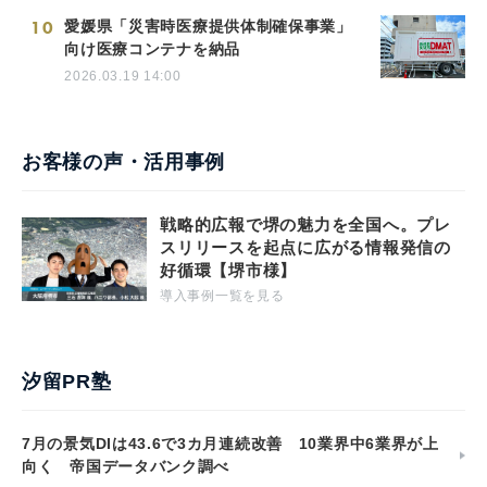
10
愛媛県「災害時医療提供体制確保事業」
向け医療コンテナを納品
2026.03.19 14:00
お客様の声・活用事例
戦略的広報で堺の魅力を全国へ。プレ
スリリースを起点に広がる情報発信の
好循環【堺市様】
導入事例一覧を見る
汐留PR塾
7月の景気DIは43.6で3カ月連続改善 10業界中6業界が上
向く 帝国データバンク調べ