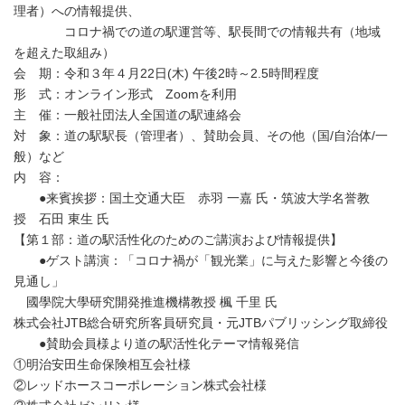
理者）への情報提供、
コロナ禍での道の駅運営等、駅長間での情報共有（地域
を超えた取組み）
会 期：令和３年４月22日(木) 午後2時～2.5時間程度
形 式：オンライン形式 Zoomを利用
主 催：一般社団法人全国道の駅連絡会
対 象：道の駅駅長（管理者）、賛助会員、その他（国/自治体/一
般）など
内 容：
●来賓挨拶：国土交通大臣 赤羽 一嘉 氏・筑波大学名誉教
授 石田 東生 氏
【第１部：道の駅活性化のためのご講演および情報提供】
●ゲスト講演：「コロナ禍が「観光業」に与えた影響と今後の
見通し」
國學院大學研究開発推進機構教授 楓 千里 氏
株式会社JTB総合研究所客員研究員・元JTBパブリッシング取締役
●賛助会員様より道の駅活性化テーマ情報発信
①明治安田生命保険相互会社様
②レッドホースコーポレーション株式会社様