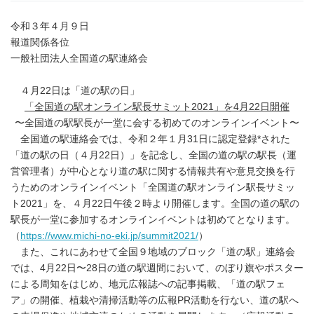
令和３年４月９日
報道関係各位
一般社団法人全国道の駅連絡会
４月22日は「道の駅の日」
「全国道の駅オンライン駅長サミット
2021」を4月22日開催
〜全国道の駅駅長が一堂に会する初めてのオンラインイベント〜
全国道の駅連絡会では、令和２年１月31日に認定登録*された
「道の駅の日（４月22日）」を記念し、全国の道の駅の駅長（運
営管理者）が中心となり道の駅に関する情報共有や意見交換を行
うためのオンラインイベント「全国道の駅オンライン駅長サミッ
ト2021」を、４月22日午後２時より開催します。全国の道の駅の
駅長が一堂に参加するオンラインイベントは初めてとなります。
（
https://www.michi-no-eki.jp/summit2021/
）
また、これにあわせて全国９地域のブロック「道の駅」連絡会
では、4月22日〜28日の道の駅週間において、のぼり旗やポスター
による周知をはじめ、地元広報誌への記事掲載、「道の駅フェ
ア」の開催、植栽や清掃活動等の広報PR活動を行ない、道の駅へ