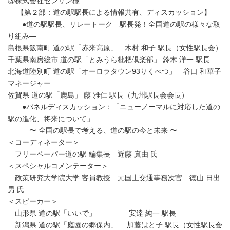
③株式会社ゼンリン様
【第２部：道の駅駅長による情報共有、ディスカッション】
●道の駅駅長、リレートーク―駅長発！全国道の駅の様々な取
り組み―
島根県飯南町 道の駅「赤来高原」 木村 和子 駅長（女性駅長会）
千葉県南房総市​ 道の駅「とみうら枇杷倶楽部」 鈴木 洋一 駅長​
北海道陸別町​ 道の駅「オーロラタウン93りくべつ」 谷口 和華子
マネージャー​
佐賀県 道の駅「鹿島」 藤 雅仁 駅長（九州駅長会会長）
●パネルディスカッション：「ニューノーマルに対応した道の
駅の進化、将来について」
〜 全国の駅長で考える、道の駅の今と未来 〜
＜コーディネーター＞
フリーペーパー道の駅 編集長 近藤 真由 氏​
＜スペシャルコメンテーター＞
政策研究大学院大学 客員教授 元国土交通事務次官 徳山 日出
男 氏
＜スピーカー＞
山形県 道の駅「いいで」 安達 純一 駅長
新潟県 道の駅「庭園の郷保内」 加藤はと子 駅長（女性駅長会