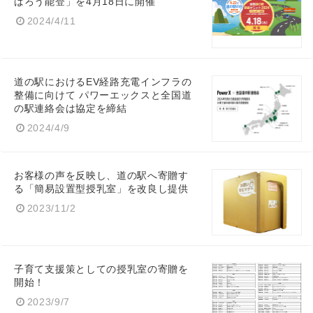
ばろう能登」を4月18日に開催
2024/4/11
道の駅におけるEV経路充電インフラの
整備に向けて パワーエックスと全国道
の駅連絡会は協定を締結
2024/4/9
お客様の声を反映し、道の駅へ寄贈す
る「簡易設置型授乳室」を改良し提供
2023/11/2
子育て支援策としての授乳室の寄贈を
開始！
2023/9/7