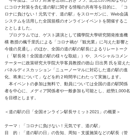
今年度は、コロナ対策を念頭におきつつ、記念日の周知ならび
にコロナ対策を含む道の駅に関する情報の共有等を目的に、「コ
ロナに負けない！元気です、道の駅」をスローガンに、Web会議
システムを活用した全国規模のオンラインイベントを開催するこ
ととしました。
プログラムでは、ゲスト講演として國學院大學研究開発推進機
構 教授の楓千里氏による「コロナ禍が『観光業』に与えた影響と
今後の見通し」のほか、全国の道の駅の駅長によるリレートーク
（「駅長発！全国道の駅の様々な取組」）や、スペシャルコメン
テーターに政策研究大学院大学客員教授の徳山 日出男 氏を迎えた
パネルディスカッション「ニューノーマルに対応した道の駅の進
化、将来について」などを約２時間半にわたって実施します。
本イベントの参加は無料で、動員については全国の道の駅関係
者を中心に、メディア関係者や一般参加も可能とし、総勢1,000名
を目標とします。
＜道の駅の日「全国オンライン駅長サミット2021」の概要＞
テーマ：「コロナに負けない！元気です、道の駅」
目 的：「道の駅の日」の告知、周知・支援施策などの駅長（管