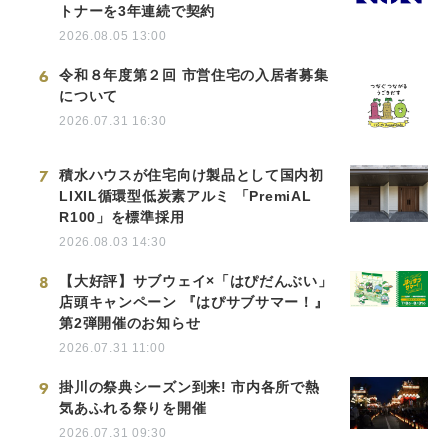
トナーを3年連続で契約
2026.08.05 13:00
6
令和８年度第２回 市営住宅の入居者募集
について
2026.07.31 16:30
7
積水ハウスが住宅向け製品として国内初
LIXIL循環型低炭素アルミ 「PremiAL
R100」を標準採用
2026.08.03 14:30
8
【大好評】サブウェイ×「はぴだんぶい」
店頭キャンペーン 『はぴサブサマー！』
第2弾開催のお知らせ
2026.07.31 11:00
9
掛川の祭典シーズン到来! 市内各所で熱
気あふれる祭りを開催
2026.07.31 09:30