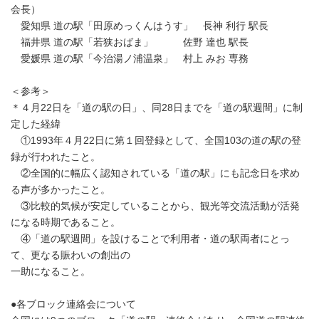
会長）
愛知県 道の駅「田原めっくんはうす」 長神 利行 駅長
福井県 道の駅「若狭おばま」 佐野 達也 駅長
愛媛県 道の駅「今治湯ノ浦温泉」 村上 みお 専務
＜参考＞
＊４月22日を「道の駅の日」、同28日までを「道の駅週間」に制
定した経緯
①1993年４月22日に第１回登録として、全国103の道の駅の登
録が行われたこと。
②全国的に幅広く認知されている「道の駅」にも記念日を求め
る声が多かったこと。
③比較的気候が安定していることから、観光等交流活動が活発
になる時期であること。
④「道の駅週間」を設けることで利用者・道の駅両者にとっ
て、更なる賑わいの創出の
一助になること。
●各ブロック連絡会について