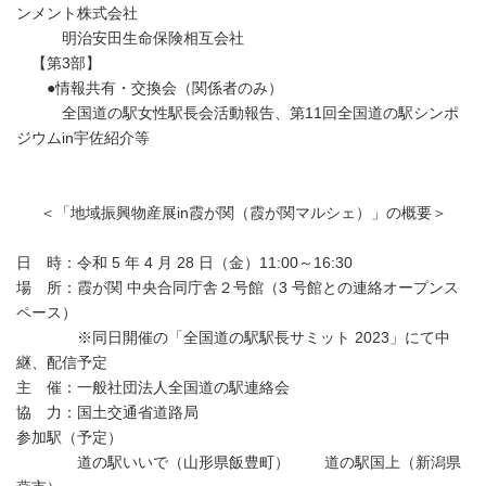
ンメント株式会社
明治安田生命保険相互会社
【第3部】
●情報共有・交換会（関係者のみ）
全国道の駅女性駅長会活動報告、第11回全国道の駅シンポ
ジウムin宇佐紹介等
＜「地域振興物産展in霞が関（霞が関マルシェ）」の概要＞
日 時：令和 5 年 4 月 28 日（金）11:00～16:30
場 所：霞が関 中央合同庁舎２号館（3 号館との連絡オープンス
ペース）
※同日開催の「全国道の駅駅長サミット 2023」にて中
継、配信予定
主 催：一般社団法人全国道の駅連絡会
協 力：国土交通省道路局
参加駅（予定）
道の駅いいで（山形県飯豊町） 道の駅国上（新潟県