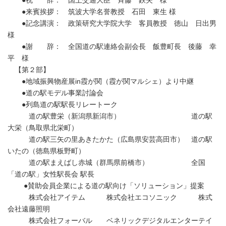
●祝 辞： 国土交通大臣 斉藤 鉄夫 様
●来賓挨拶： 筑波大学名誉教授 石田 東生 様
●記念講演： 政策研究大学院大学 客員教授 徳山 日出男
様
●謝 辞： 全国道の駅連絡会副会長 飯豊町長 後藤 幸
平 様
【第２部】
●地域振興物産展in霞が関（霞が関マルシェ）より中継
●道の駅モデル事業討論会
●列島道の駅駅長リレートーク
道の駅豊栄（新潟県新潟市） 道の駅
大栄（鳥取県北栄町）
道の駅三矢の里あきたかた（広島県安芸高田市） 道の駅
いたの（徳島県板野町）
道の駅まえばし赤城（群馬県前橋市） 全国
「道の駅」女性駅長会 駅長
●賛助会員企業による道の駅向け「ソリューション」提案
株式会社アイテム 株式会社エコソニック 株式
会社遠藤照明
株式会社フォーバル ベネリックデジタルエンターテイ