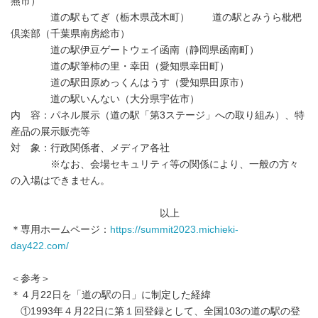
燕市）
道の駅もてぎ（栃木県茂木町） 道の駅とみうら枇杷
倶楽部（千葉県南房総市）
道の駅伊豆ゲートウェイ函南（静岡県函南町）
道の駅筆柿の里・幸田（愛知県幸田町）
道の駅田原めっくんはうす（愛知県田原市）
道の駅いんない（大分県宇佐市）
内 容：パネル展示（道の駅「第3ステージ」への取り組み）、特
産品の展示販売等
対 象：行政関係者、メディア各社
※なお、会場セキュリティ等の関係により、一般の方々
の入場はできません。
以上
＊専用ホームページ：
https://summit2023.michieki-
day422.com/
＜参考＞
＊４月22日を「道の駅の日」に制定した経緯
①1993年４月22日に第１回登録として、全国103の道の駅の登