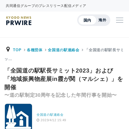
共同通信グループのプレスリリース配信メディア
KYODO NEWS
海外
国内
PRWIRE
TOP
各種団体
全国道の駅連絡会
「全国道の駅駅長サミ
ッ…
「全国道の駅駅長サミット2023」および
「地域振興物産展in霞が関（マルシェ）」を
開催
〜道の駅制定30周年を記念した年間行事を開始〜
全国道の駅連絡会
2023/4/12 15:49