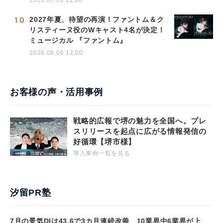
10
2027年夏、待望の再演！ファントム＆ク
リスティーヌ役のWキャスト4名が決定！
ミュージカル 『ファントム』
2026.08.06 12:00
お客様の声・活用事例
戦略的広報で堺の魅力を全国へ。プレ
スリリースを起点に広がる情報発信の
好循環【堺市様】
導入事例一覧を見る
汐留PR塾
7月の景気DIは43.6で3カ月連続改善 10業界中6業界が上