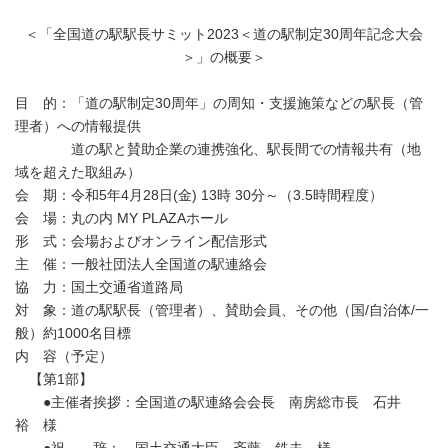
＜「全国道の駅駅長サミット2023＜道の駅制定30周年記念大会
＞」の概要＞
目 的：「道の駅制定30周年」の周知・支援施策などの駅長（管
理者）への情報提供
道の駅と賛助企業の連携強化、駅長間での情報共有（地
域を超えた取組み）
会 期：令和5年4月28日(金) 13時 30分～（3.5時間程度）
会 場：丸の内 MY PLAZAホール
形 式：会場およびオンライン配信形式
主 催：一般社団法人全国道の駅連絡会
協 力：国土交通省道路局
対 象：道の駅駅長（管理者）、賛助会員、その他（国/自治体/一
般）約1000名目標
内 容（予定）
【第1部】
●主催者挨拶：全国道の駅連絡会会長 南房総市長 石井
裕 様