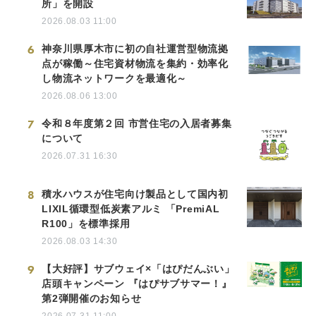
所」を開設
2026.08.03 11:00
6
神奈川県厚木市に初の自社運営型物流拠
点が稼働～住宅資材物流を集約・効率化
し物流ネットワークを最適化～
2026.08.06 13:00
7
令和８年度第２回 市営住宅の入居者募集
について
2026.07.31 16:30
8
積水ハウスが住宅向け製品として国内初
LIXIL循環型低炭素アルミ 「PremiAL
R100」を標準採用
2026.08.03 14:30
9
【大好評】サブウェイ×「はぴだんぶい」
店頭キャンペーン 『はぴサブサマー！』
第2弾開催のお知らせ
2026.07.31 11:00