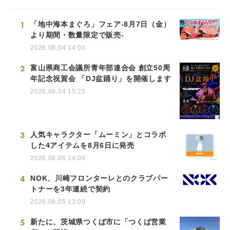
1
「地中海本まぐろ」フェア-8月7日（金）
より期間・数量限定で販売-
2026.08.04 14:00
2
富山県商工会議所青年部連合会 創立50周
年記念祝賀会 「DJ盆踊り」を開催します
2026.08.04 15:25
3
人気キャラクター「ムーミン」とコラボ
した4アイテムを8月6日に発売
2026.08.06 14:00
4
NOK、川崎フロンターレとのクラブパー
トナーを3年連続で契約
2026.08.05 13:00
5
新たに、茨城県つくば市に「つくば営業