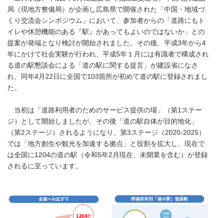
局（現地方整備局）が企画し広島県で開催された「中国・地域づ
くり交流会シンポジウム」において、参加者からの「道路にもト
イレや休憩機能のある『駅』があってもよいのではないか」との
提案が発端となり検討が開始されました。その後、平成3年から4
年にかけて社会実験が行われ、平成5年１月には有識者で構成され
る道の駅懇談会による「道の駅に関する提言」が建設省になさ
れ、同年4月22日に全国で103箇所が初めて道の駅に登録されまし
た。
当初は「道路利用者のためのサービス提供の場」（第1ステー
ジ）として開始しましたが、その後「道の駅自体が目的地化」
（第2ステージ）されるようになり、第3ステージ（2020-2025）
では「地方創生や観光を加速する拠点」と役割を拡大し、現在で
は全国に1204の道の駅（令和5年2月現在、未開業を含む）が登録
されるに至っています。