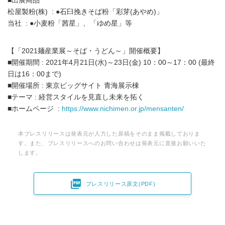
■出展商品
松屋製粉(株) : ●石臼挽きそば粉「彩芽(あやめ)」
当社 : ●小麦粉「茜星」、「ゆめ星」等
【「2021麺産業展～そば・うどん～」開催概要】
■開催期間 : 2021年4月21日(水)～23日(金) 10：00～17：00 (最終
日は16：00まで)
■開催場所 : 東京ビッグサイト 青海展示棟
■テーマ : 経営スタイルを見直し未来を拓く
■ホームページ :
https://www.nichimen.or.jp/mensanten/
本プレスリリースは発表元が入力した原稿をそのまま掲載しておりま
す。また、プレスリリースへのお問い合わせは発表元に直接お願いいた
します。

プレスリリース原文(PDF)