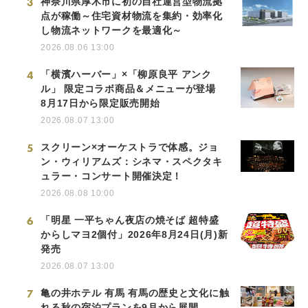
3
神奈川県厚木市に初の自社運営型物流拠
点が稼働～住宅資材物流を集約・効率化
し物流ネットワークを最適化～
2026.08.06 13:00
4
「横濱ハーバー」×「柳原良平 アンク
ル」 限定コラボ商品＆メニューが登場
8月17日から限定販売開始
2026.08.07 13:00
5
スクリーン×オーケストラで体感。ジョ
ン・ウィリアムズ：シネマ・スペクタキ
ュラー・コンサート開催決定！
2026.08.08 10:00
6
「明星 一平ちゃん夜店の焼そば 超特盛
からしマヨ2個付」2026年8月24日(月)新
発売
2026.08.07 13:00
7
亀の井ホテル 有馬 有馬の歴史と文化に触
れる秋の宿泊プランを9月から展開