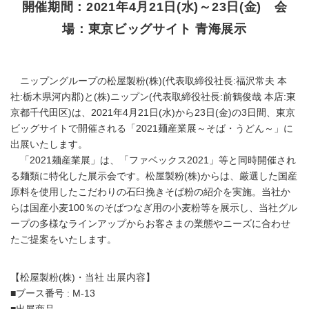
開催期間：2021年4月21日(水)～23日(金) 会
場：東京ビッグサイト 青海展示
ニップングループの松屋製粉(株)(代表取締役社長:福沢常夫 本
社:栃木県河内郡)と(株)ニップン(代表取締役社長:前鶴俊哉 本店:東
京都千代田区)は、2021年4月21日(水)から23日(金)の3日間、東京
ビッグサイトで開催される「2021麺産業展～そば・うどん～」に
出展いたします。
「2021麺産業展」は、「ファベックス2021」等と同時開催され
る麺類に特化した展示会です。松屋製粉(株)からは、厳選した国産
原料を使用したこだわりの石臼挽きそば粉の紹介を実施。当社か
らは国産小麦100％のそばつなぎ用の小麦粉等を展示し、当社グル
ープの多様なラインアップからお客さまの業態やニーズに合わせ
たご提案をいたします。
【松屋製粉(株)・当社 出展内容】
■ブース番号 : M-13