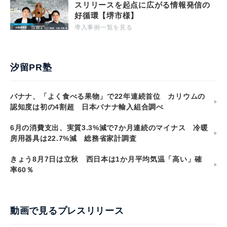
スリリースを起点に広がる情報発信の
好循環【堺市様】
導入事例一覧を見る
汐留PR塾
バナナ、「よく食べる果物」で22年連続首位 カリウムの
認知度は初の4割超 日本バナナ輸入組合調べ
6月の消費支出、実質3.3%減で7か月連続のマイナス 冷暖
房用器具は22.7%減 総務省家計調査
きょう8月7日は立秋 西日本は1か月平均気温「高い」確
率60％
動画で見るプレスリリース