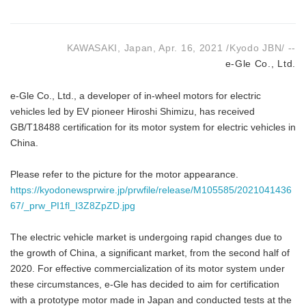
KAWASAKI, Japan, Apr. 16, 2021 /Kyodo JBN/ --
e-Gle Co., Ltd.
e-Gle Co., Ltd., a developer of in-wheel motors for electric
vehicles led by EV pioneer Hiroshi Shimizu, has received
GB/T18488 certification for its motor system for electric vehicles in
China.
Please refer to the picture for the motor appearance.
https://kyodonewsprwire.jp/prwfile/release/M105585/2021041436
67/_prw_PI1fl_I3Z8ZpZD.jpg
The electric vehicle market is undergoing rapid changes due to
the growth of China, a significant market, from the second half of
2020. For effective commercialization of its motor system under
these circumstances, e-Gle has decided to aim for certification
with a prototype motor made in Japan and conducted tests at the