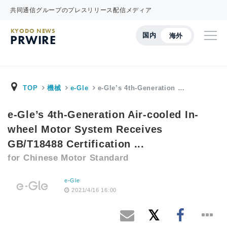
共同通信グループのプレスリリース配信メディア
KYODO NEWS
国内
海外
PRWIRE
TOP
機械
e-Gle
e-Gle’s 4th-Generation …
e-Gle’s 4th-Generation Air-cooled In-
wheel Motor System Receives
GB/T18488 Certification ...
for Chinese Motor Standard
e-Gle
2021/4/16 16:00