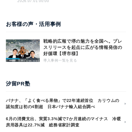
2026.07.01 00:00
お客様の声・活用事例
戦略的広報で堺の魅力を全国へ。プレ
スリリースを起点に広がる情報発信の
好循環【堺市様】
導入事例一覧を見る
汐留PR塾
バナナ、「よく食べる果物」で22年連続首位 カリウムの
認知度は初の4割超 日本バナナ輸入組合調べ
6月の消費支出、実質3.3%減で7か月連続のマイナス 冷暖
房用器具は22.7%減 総務省家計調査