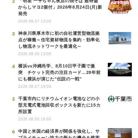
2
「明星 一平ちゃん夜店の焼そば 超特盛
からしマヨ2個付」2026年8月24日(月)新
発売
2026.08.07 13:00
3
神奈川県厚木市に初の自社運営型物流拠
点が稼働～住宅資材物流を集約・効率化
し物流ネットワークを最適化～
2026.08.06 13:00
4
横浜vs沖縄尚学、8月10日甲子園で激
突 チケット完売の注目カード…28年前
にも横浜が演じた“伝説の一戦”
2026.08.07 19:00
5
千葉市内にリチウムイオン電池などの小
型充電式電池回収ボックスを新たに15カ
所設置
2026.08.05 16:00
6
中国と米国の経済界が関係を強化し、サ
プライチェーン協力の新たな機会を模索