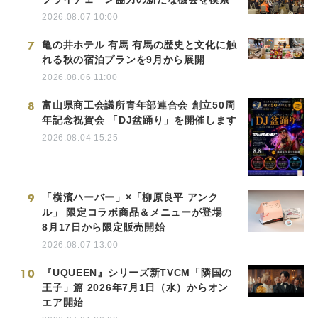
2026.08.07 10:00
7
亀の井ホテル 有馬 有馬の歴史と文化に触
れる秋の宿泊プランを9月から展開
2026.08.06 11:00
8
富山県商工会議所青年部連合会 創立50周
年記念祝賀会 「DJ盆踊り」を開催します
2026.08.04 15:25
9
「横濱ハーバー」×「柳原良平 アンク
ル」 限定コラボ商品＆メニューが登場
8月17日から限定販売開始
2026.08.07 13:00
10
『UQUEEN』シリーズ新TVCM「隣国の
王子」篇 2026年7月1日（水）からオン
エア開始