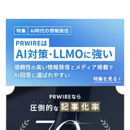
Japanese
English