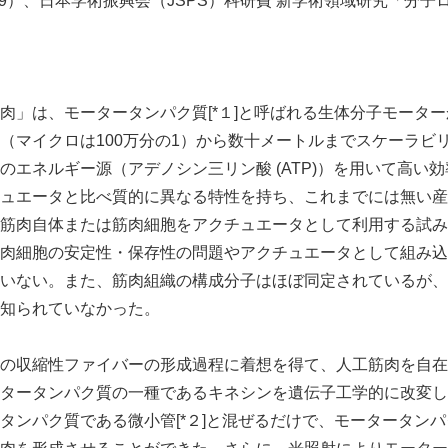
009）、日本学術振興会（JSPS）科研費 新学術領域研究「分
」は、モータータンパク質[*１]と呼ばれる生体分子モータ
（マイクロは100万分の1）から数十メートルまでスケーラビ
のエネルギー源（アデノシン三リン酸 (ATP)）を用いて高い
ュエータと比べ質的に異なる特性を持ち、これまでには無い産
筋肉自体または筋肉細胞をアクチュエータとして利用する試み
肉細胞の安定性・保存性の問題やアクチュエータとして組み込
いない。また、筋肉組織の構成分子はほぼ同定されているが、
知られていなかった。
の収縮性ファイバーの形成過程に着想を得て、人工筋肉を自在
タータンパク質の一種であるキネシンを遺伝子工学的に改変し
タンパク質である微小管[*２]と混ぜるだけで、モータータン