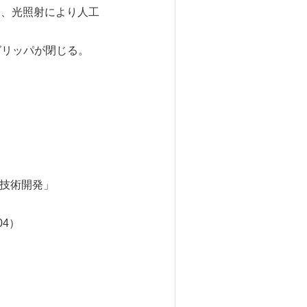
、光照射により人工
グリッパが閉じる。
核技術開発」
04）