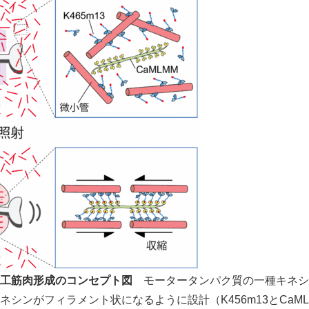
English
工筋肉形成のコンセプト図
モータータンパク質の一種キネシ
ネシンがフィラメント状になるように設計（K456m13とCaM