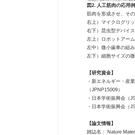
図
2.
人工筋肉の応用
筋肉を形成させ、その
右上）マイクログリッ
右下）昆虫型デバイス
左上）ロボットアーム
左中）微小歯車の組み
左下）細胞サイズの微
【研究資金】
・新エネルギー・産業
（JPNP15009）
・日本学術振興会（JS
・日本学術振興会（JSP
【論文情報】
雑誌名： Nature Materi