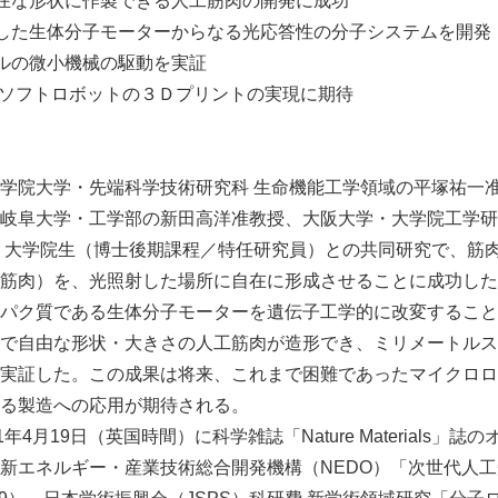
在な形状に作製できる人工筋肉の開発に成功
した生体分子モーターからなる光応答性の分子システムを開発
ルの微小機械の駆動を実証
やソフトロボットの３Ｄプリントの実現に期待
院大学・先端科学技術研究科 生命機能工学領域の平塚祐一准
岐阜大学・工学部の新田高洋准教授、大阪大学・大学院工学研
 大学院生（博士後期課程／特任研究員）との共同研究で、筋
筋肉）を、光照射した場所に自在に形成させることに成功した
パク質である生体分子モーターを遺伝子工学的に改変すること
で自由な形状・大きさの人工筋肉が造形でき、ミリメートルス
実証した。この成果は将来、これまで困難であったマイクロロ
る製造への応用が期待される。
4月19日（英国時間）に科学雑誌「Nature Materials」
新エネルギー・産業技術総合開発機構（NEDO）「次世代人