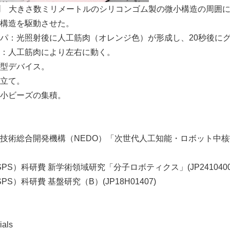
例
大きさ数ミリメートルのシリコンゴム製の微小構造の周囲に
構造を駆動させた。
パ：光照射後に人工筋肉（オレンジ色）が形成し、20秒後に
：人工筋肉により左右に動く。
型デバイス。
立て。
小ビーズの集積。
技術総合開発機構（NEDO）「次世代人工知能・ロボット中
PS）科研費 新学術領域研究「分子ロボティクス」(JP241040
S）科研費 基盤研究（B）(JP18H01407)
als