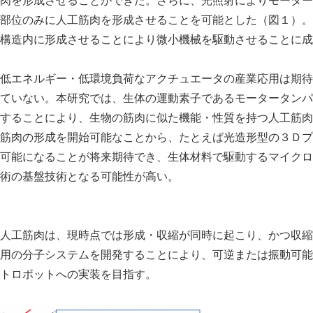
肉を形成させることができた。さらに、光照射によりモーター
部位のみに人工筋肉を形成させることを可能とした（図１）。
構造内に形成させることにより微小機械を駆動させることに成
低エネルギー・低環境負荷なアクチュエータの産業応用は期待
ていない。本研究では、生体の運動素子であるモータータンパ
することにより、生物の筋肉に似た機能・性質を持つ人工筋肉
筋肉の形成を開始可能なことから、たとえば光造形型の３Ｄプ
可能になることが将来期待でき、生体材料で駆動するマイクロ
術の基盤技術となる可能性が高い。
Japanese
人工筋肉は、現時点では形成・収縮が同時に起こり、かつ収縮
用の分子システムを開発することにより、可逆または振動可能
トロボットへの実装を目指す。