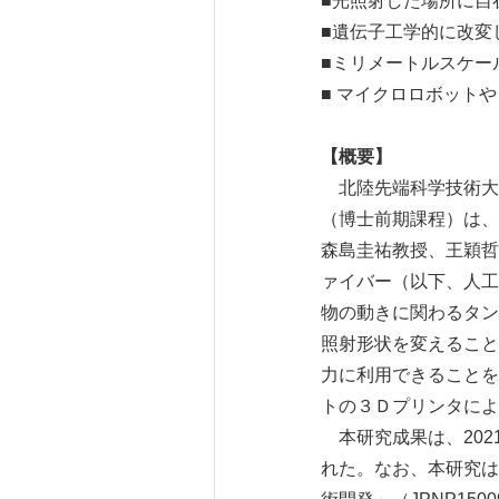
■光照射した場所に自
■遺伝子工学的に改変
■ミリメートルスケー
■ マイクロロボット
【概要】
北陸先端科学技術大学
（博士前期課程）は、
森島圭祐教授、王穎哲
ァイバー（以下、人工
物の動きに関わるタン
照射形状を変えること
力に利用できることを
トの３Ｄプリンタによ
本研究成果は、2021年
れた。なお、本研究は