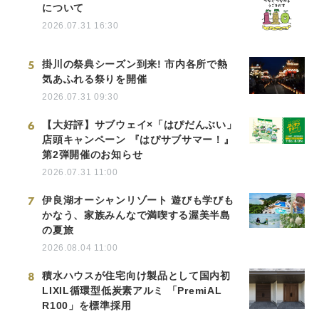
について
2026.07.31 16:30
5
掛川の祭典シーズン到来! 市内各所で熱
気あふれる祭りを開催
2026.07.31 09:30
6
【大好評】サブウェイ×「はぴだんぶい」
店頭キャンペーン 『はぴサブサマー！』
第2弾開催のお知らせ
2026.07.31 11:00
7
伊良湖オーシャンリゾート 遊びも学びも
かなう、家族みんなで満喫する渥美半島
の夏旅
2026.08.04 11:00
8
積水ハウスが住宅向け製品として国内初
LIXIL循環型低炭素アルミ 「PremiAL
R100」を標準採用