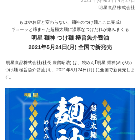
2021年(令和3年) 4月27日
明星食品株式会社
もはやお店と変わらない、麺神のつけ麺ここに完成!
ギューッと締まった超極太麺に濃厚なつけだれが絡みまくる
明星 麺神 つけ麺 極旨魚介醤油
2021
年
5
月
24
日
(
月
)
全国で新発売
明星食品株式会社(社長:豊留昭浩) は、袋めん｢明星 麺神(めがみ)
つけ麺 極旨魚介醤油｣を、2021年5月24日(月) に全国で新発売しま
す。