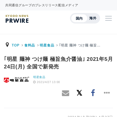
共同通信グループのプレスリリース配信メディア
KYODO NEWS
海外
国内
PRWIRE
TOP
食料品
明星食品
｢明星 麺神 つけ麺 極旨…
｢明星 麺神 つけ麺 極旨魚介醤油｣ 2021年5月
24日(月) 全国で新発売
明星食品
2021/4/27 13:00