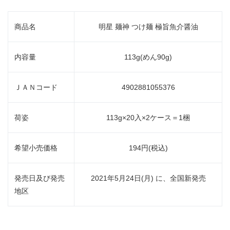
商品名
明星 麺神 つけ麺 極旨魚介醤油
内容量
113g(めん90g)
ＪＡＮコード
4902881055376
荷姿
113g×20入×2ケース＝1梱
希望小売価格
194円(税込)
発売日及び発売
2021年5月24日(月) に、全国新発売
地区