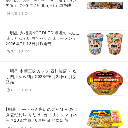
焼そば」の新TV-CM 『マヨ格子がけの
男篇』 2026年7月6日(月)全国放映
7/6 11:00
「明星 大相撲NOODLES 鶏塩ちゃんこ
味うどん / 味噌ちゃんこ味ラーメン」
2026年7月13日(月)発売
7/1 13:00
「明星 中華三昧カップ 四川飯店 汁な
し四川麻辣麺」2026年6月29日(月)新
Japanese
発売
6/16 13:00
｢明星 一平ちゃん夜店の焼そば やみつ
き塩だれ味 今だけ! ガーリックマヨネ
English
ーズ20％増量｣ 6月中旬 順次出荷