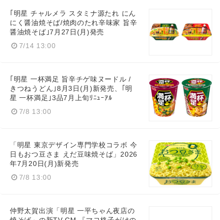
｢明星 チャルメラ スタミナ源たれ にん
にく醤油焼そば/焼肉のたれ辛味家 旨辛
醤油焼そば｣7月27日(月)発売
7/14 13:00
｢明星 一杯満足 旨辛チゲ味ヌードル /
きつねうどん｣8月3日(月)新発売、｢明
星 一杯満足｣3品7月上旬ﾘﾆｭｰｱﾙ
7/8 13:00
「明星 東京デザイン専門学校コラボ 今
日もおつ豆さま えだ豆味焼そば」2026
年7月20日(月)新発売
7/8 13:00
仲野太賀出演「明星 一平ちゃん夜店の