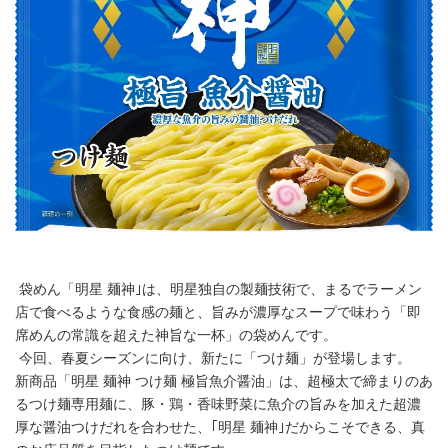
袋めん「明星 麺神｣は、明星独自の製麺技術で、まるでラーメン
店で食べるような食感の麺と、旨みが濃厚なスープで味わう「即
席めんの常識を超えた神旨な一杯」の袋めんです。
今回、春夏シーズンに向け、新たに「つけ麺」が登場します。
新商品「明星 麺神 つけ麺 極旨魚介醤油」は、超極太で締まりのあ
るつけ麺専用麺に、豚・鶏・香味野菜に魚介の旨みを加えた超濃
厚な醤油つけだれを合わせた、｢明星 麺神｣だからこそできる、真