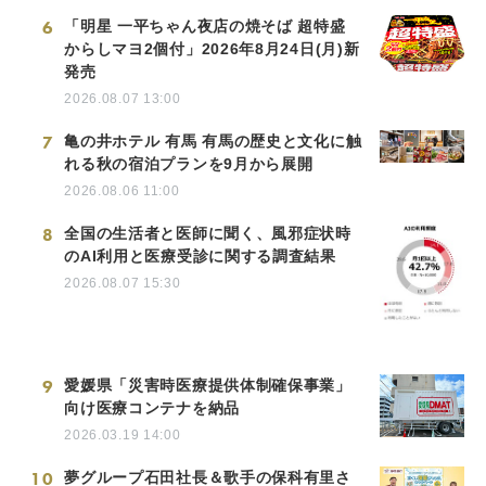
6
「明星 一平ちゃん夜店の焼そば 超特盛
からしマヨ2個付」2026年8月24日(月)新
発売
2026.08.07 13:00
7
亀の井ホテル 有馬 有馬の歴史と文化に触
れる秋の宿泊プランを9月から展開
2026.08.06 11:00
8
全国の生活者と医師に聞く、風邪症状時
のAI利用と医療受診に関する調査結果
2026.08.07 15:30
9
愛媛県「災害時医療提供体制確保事業」
向け医療コンテナを納品
2026.03.19 14:00
10
夢グループ石田社長＆歌手の保科有里さ