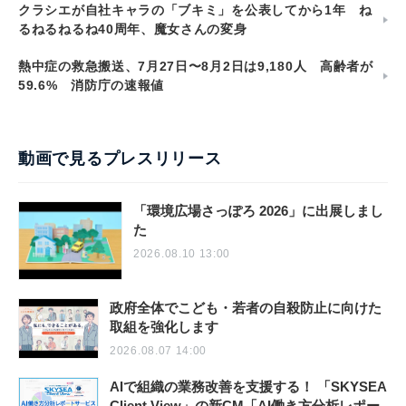
クラシエが自社キャラの「ブキミ」を公表してから1年 ね
るねるねるね40周年、魔女さんの変身
熱中症の救急搬送、7月27日〜8月2日は9,180人 高齢者が
59.6% 消防庁の速報値
動画で見るプレスリリース
「環境広場さっぽろ 2026」に出展しまし
た
2026.08.10 13:00
政府全体でこども・若者の自殺防止に向けた
取組を強化します
2026.08.07 14:00
AIで組織の業務改善を支援する！ 「SKYSEA
Client View」の新CM「AI働き方分析レポー