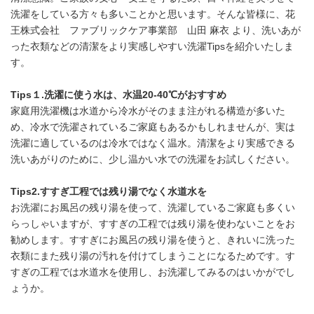
洗濯をしている方々も多いことかと思います。そんな皆様に、花
王株式会社 ファブリックケア事業部 山田 麻衣 より、洗いあが
った衣類などの清潔をより実感しやすい洗濯Tipsを紹介いたしま
す。
Tips
１
.
洗濯に使う水は、水温
20-40℃
がおすすめ
家庭用洗濯機は水道から冷水がそのまま注がれる構造が多いた
め、冷水で洗濯されているご家庭もあるかもしれませんが、実は
洗濯に適しているのは冷水ではなく温水。清潔をより実感できる
洗いあがりのために、少し温かい水での洗濯をお試しください。
Tips2.
すすぎ工程では残り湯でなく水道水を
お洗濯にお風呂の残り湯を使って、洗濯しているご家庭も多くい
らっしゃいますが、すすぎの工程では残り湯を使わないことをお
勧めします。すすぎにお風呂の残り湯を使うと、きれいに洗った
衣類にまた残り湯の汚れを付けてしまうことになるためです。す
すぎの工程では水道水を使用し、お洗濯してみるのはいかがでし
ょうか。