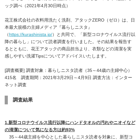
ック調べ（2021年4月30日時点）
花王株式会社の衣料用洗たく洗剤、アタックZERO（ゼロ）は、日
本最大規模の主婦メディア『暮らしニスタ』
（
https://kurashinista.jp/
）と共同で、「新型コロナウイルス流行以
降の暮らし」について読者調査を行いました。その結果を報告す
るとともに、花王アタックの商品担当より、衣類などの清潔を実
感しやすい洗濯Tipsについてアドバイスいたします。
[調査概要] 調査対象：暮らしニスタ読者（35～44歳の主婦中心）
415名 調査期間：2021年3月29日～4月9日 調査方法：インター
ネット調査
調査結果
1.
新型コロナウイルス流行以降にハンドタオルの汚れやニオイなど
の清潔について気になる方は約
93%
35～44歳主婦を中心とした暮らしニスタ読者を対象に、新型コ