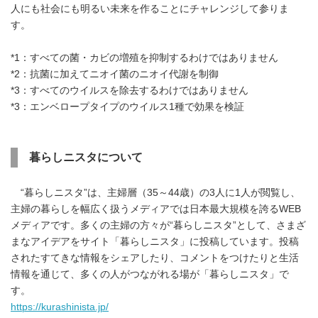
人にも社会にも明るい未来を作ることにチャレンジして参りま
す。
*1：すべての菌・カビの増殖を抑制するわけではありません
*2：抗菌に加えてニオイ菌のニオイ代謝を制御
*3：すべてのウイルスを除去するわけではありません
*3：エンベロープタイプのウイルス1種で効果を検証
暮らしニスタについて
“暮らしニスタ”は、主婦層（35～44歳）の3人に1人が閲覧し、
主婦の暮らしを幅広く扱うメディアでは日本最大規模を誇るWEB
メディアです。多くの主婦の方々が“暮らしニスタ”として、さまざ
Japanese
まなアイデアをサイト「暮らしニスタ」に投稿しています。投稿
されたすてきな情報をシェアしたり、コメントをつけたりと生活
情報を通じて、多くの人がつながれる場が「暮らしニスタ」で
す。
https://kurashinista.jp/