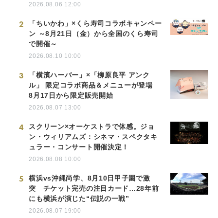
2026.08.06 12:00
2
「ちいかわ」×くら寿司コラボキャンペー
ン ～8月21日（金）から全国のくら寿司
で開催～
2026.08.10 10:00
3
「横濱ハーバー」×「柳原良平 アンク
ル」 限定コラボ商品＆メニューが登場
8月17日から限定販売開始
2026.08.07 13:00
4
スクリーン×オーケストラで体感。ジョ
ン・ウィリアムズ：シネマ・スペクタキ
ュラー・コンサート開催決定！
2026.08.08 10:00
5
横浜vs沖縄尚学、8月10日甲子園で激
突 チケット完売の注目カード…28年前
にも横浜が演じた“伝説の一戦”
2026.08.07 19:00