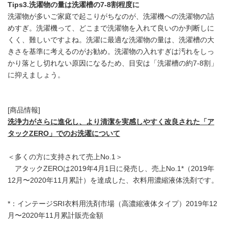
Tips3.
洗濯物の量は洗濯槽の
7-8
割程度に
洗濯物が多いご家庭で起こりがちなのが、洗濯機への洗濯物の詰
めすぎ。洗濯機って、どこまで洗濯物を入れて良いのか判断しに
くく、難しいですよね。洗濯に最適な洗濯物の量は、洗濯槽の大
きさを基準に考えるのがお勧め。洗濯物の入れすぎは汚れをしっ
かり落とし切れない原因になるため、目安は「洗濯槽の約7-8割」
に抑えましょう。
[商品情報]
洗浄力がさらに進化し、より清潔を実感しやすく改良された「ア
タック
ZERO
」でのお洗濯について
＜多くの方に支持されて売上No.1＞
アタックZEROは2019年4月1日に発売し、売上No.1*（2019年
12月〜2020年11月累計）を達成した、衣料用濃縮液体洗剤です。
*：インテージSRI衣料用洗剤市場（高濃縮液体タイプ）2019年12
月〜2020年11月累計販売金額