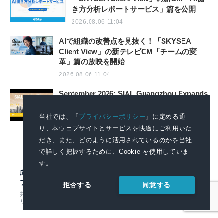
き方分析レポートサービス」篇を公開
2026.08.06 11:04
AIで組織の改善点を見抜く！「SKYSEA
Client View」の新テレビCM「チームの変
革」篇の放映を開始
2026.08.06 11:04
September 2026: SIAL Guangzhou Expands
to 4 Halls, Revealing New Cross-Channel
Food Growth Opportunities
当社では、「
プライバシーポリシー
」に定める通
2026.08.06 09:51
り、本ウェブサイトとサービスを快適にご利用いた
だき、また、どのように活用されているのかを当社
で詳しく把握するために、Cookie を使用していま
す。
広報初心者のための
プレスリリースの書き方
同意する
拒否する
共同通信社グループのノウハウをもとにプレスリ
リースの基本的なポイントを解説！