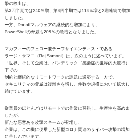
撃の検出は、
第3四半期では240％増、第4四半期では114％増と2期連続で増加
しました。
一方、Donoffマルウェアの継続的な増加により、
PowerShellの脅威も208％の急増となりました。
マカフィーのフェロー兼チーフサイエンティストである
ラージ・サマニ（Raj Samani）は、次のように述べています。
「世界、そして企業は、パンデミック（感染症の世界的大流行）
下での
制約と継続的なリモートワークの課題に適応する一方で、
セキュリティの脅威は複雑さを増し、件数や規模において拡大し
続けています。
従業員のほとんどはリモートでの作業に習熟し、生産性を高めま
したが、
新たな悪意ある攻撃スキームが登場し、
企業は、この機に便乗した新型コロナ関連のサイバー攻撃の増加
に苦しんでいます。