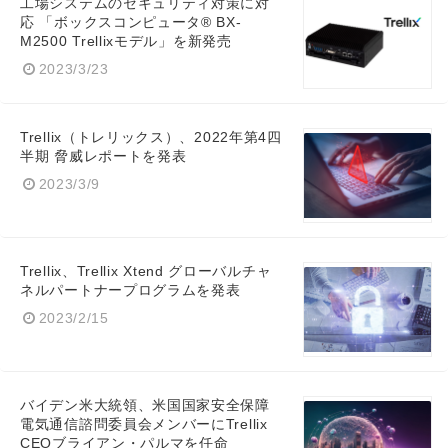
工場システムのセキュリティ対策に対
応 「ボックスコンピュータ® BX-
M2500 Trellixモデル」を新発売
2023/3/23
Trellix（トレリックス）、2022年第4四
半期 脅威レポートを発表
2023/3/9
Trellix、Trellix Xtend グローバルチャ
ネルパートナープログラムを発表
2023/2/15
バイデン米大統領、米国国家安全保障
電気通信諮問委員会メンバーにTrellix
CEOブライアン・パルマを任命