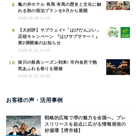
8
亀の井ホテル 有馬 有馬の歴史と文化に触
れる秋の宿泊プランを9月から展開
2026.08.06 11:00
9
【大好評】サブウェイ×「はぴだんぶい」
店頭キャンペーン 『はぴサブサマー！』
第2弾開催のお知らせ
2026.07.31 11:00
10
掛川の祭典シーズン到来! 市内各所で熱
気あふれる祭りを開催
2026.07.31 09:30
お客様の声・活用事例
戦略的広報で堺の魅力を全国へ。プレ
スリリースを起点に広がる情報発信の
好循環【堺市様】