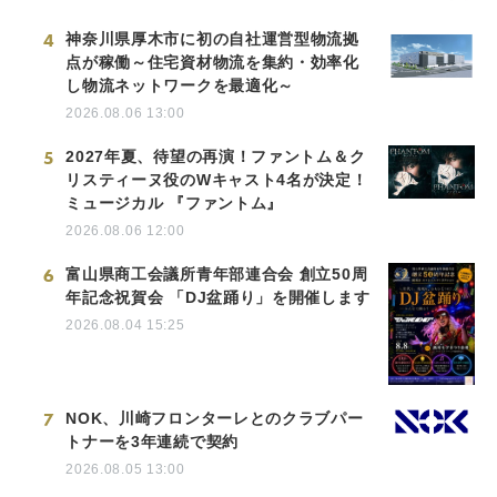
4
神奈川県厚木市に初の自社運営型物流拠
点が稼働～住宅資材物流を集約・効率化
し物流ネットワークを最適化～
2026.08.06 13:00
5
2027年夏、待望の再演！ファントム＆ク
リスティーヌ役のWキャスト4名が決定！
ミュージカル 『ファントム』
2026.08.06 12:00
6
富山県商工会議所青年部連合会 創立50周
年記念祝賀会 「DJ盆踊り」を開催します
2026.08.04 15:25
7
NOK、川崎フロンターレとのクラブパー
トナーを3年連続で契約
2026.08.05 13:00