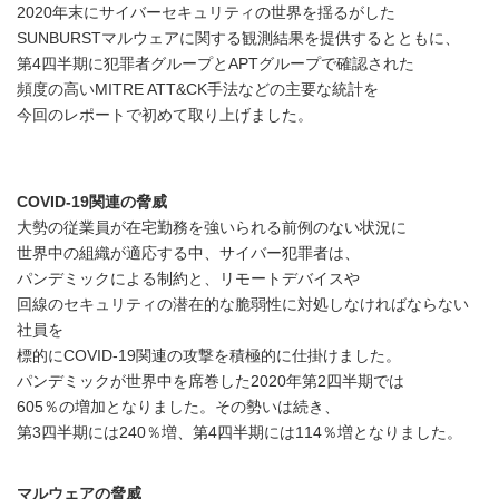
2020年末にサイバーセキュリティの世界を揺るがした
SUNBURSTマルウェアに関する観測結果を提供するとともに、
第4四半期に犯罪者グループとAPTグループで確認された
頻度の高いMITRE ATT&CK手法などの主要な統計を
今回のレポートで初めて取り上げました。
COVID-19関連の脅威
大勢の従業員が在宅勤務を強いられる前例のない状況に
世界中の組織が適応する中、サイバー犯罪者は、
パンデミックによる制約と、リモートデバイスや
回線のセキュリティの潜在的な脆弱性に対処しなければならない
社員を
標的にCOVID-19関連の攻撃を積極的に仕掛けました。
パンデミックが世界中を席巻した2020年第2四半期では
605％の増加となりました。その勢いは続き、
第3四半期には240％増、第4四半期には114％増となりました。
マルウェアの脅威