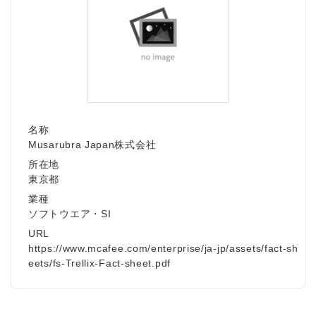
名称
Musarubra Japan株式会社
所在地
東京都
業種
ソフトウエア・SI
URL
https://www.mcafee.com/enterprise/ja-jp/assets/fact-sh
eets/fs-Trellix-Fact-sheet.pdf