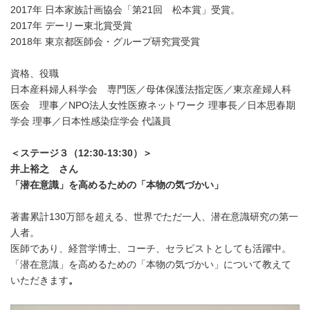
2017年 日本家族計画協会「第21回 松本賞」受賞。
2017年 デーリー東北賞受賞
2018年 東京都医師会・グループ研究賞受賞
資格、役職
日本産科婦人科学会 専門医／母体保護法指定医／東京産婦人科
医会 理事／NPO法人女性医療ネットワーク 理事長／日本思春期
学会 理事／日本性感染症学会 代議員
＜ステージ３（
12:30-13:30
）＞
井上裕之 さん
「潜在意識」を高めるための「本物の気づかい」
著書累計130万部を超える、世界でただ一人、潜在意識研究の第一
人者。
医師であり、経営学博士、コーチ、セラピストとしても活躍中。
「潜在意識」を高めるための「本物の気づかい」について教えて
いただきます
。