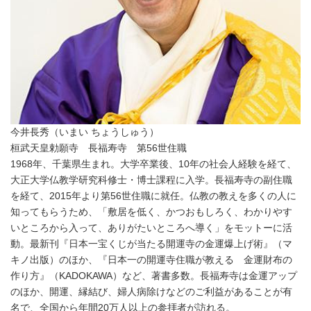
今井長秀（いまい ちょうしゅう）
桓武天皇勅願寺 長福寿寺 第56世住職
1968年、千葉県生まれ。大学卒業後、10年の社会人経験を経て、
大正大学仏教学研究科修士・博士課程に入学。長福寿寺の副住職
を経て、2015年より第56世住職に就任。仏教の教えを多くの人に
知ってもらうため、「敷居を低く、かつおもしろく、わかりやす
いところから入って、ありがたいところへ導く」をモットーに活
Japanese
動。最新刊『日本一宝くじが当たる開運寺の金運爆上げ術』（マ
キノ出版）のほか、『日本一の開運寺住職が教える 金運財布の
作り方』（KADOKAWA）など、著書多数。長福寿寺は金運アップ
のほか、開運、縁結び、婦人病除けなどのご利益があることが有
名で、全国から年間20万人以上の参拝者が訪れる。