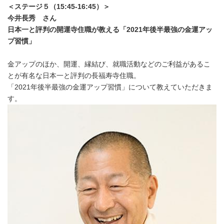
＜ステージ５（
15:45-16:45
）＞
今井長秀 さん
日本一と評判の開運寺住職が教える「
2021
年後半最強の金運アッ
プ習慣」
金アップのほか、開運、縁結び、就職活動などのご利益があるこ
とが有名な日本一と評判の長福寿寺住職。
「2021年後半最強の金運アップ習慣」について教えていただきま
す。