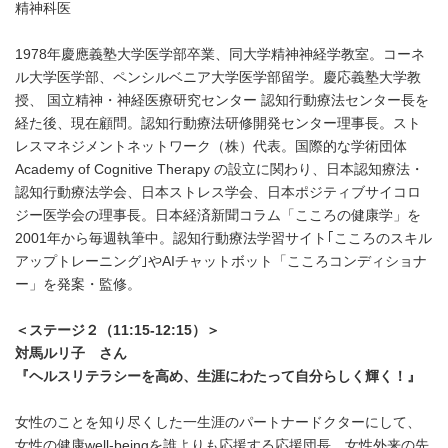
精神科医
1978年慶應義塾大学医学部卒業、同大学精神神経学教室。コーネ
ル大学医学部、ペンシルベニア大学医学部留学。慶応義塾大学教
授、 国立精神・神経医療研究センター 認知行動療法センター長を
経た後、現在顧問。認知行動療法研修開発センター理事長。スト
レスマネジメントネットワーク（株）代表。国際的な学術団体
Academy of Cognitive Therapy の設立に関わり、日本認知療法・
認知行動療法学会、日本ストレス学会、日本ポジティブサイコロ
ジー医学会の理事長。日本経済新聞コラム「こころの健康学」を
2001年から毎週執筆中。認知行動療法学習サイト｢こころのスキル
アップトレーニング｣やAIチャットボット「こころコンディショナ
ー」を発案・監修。
＜ステージ２（
11:15-12:15
）＞
対馬ルリ子 さん
『ヘルスリテラシーを高め、生涯にわたって自分らしく輝く！』
女性のことを知り尽くした一生涯のパートナードクターにして、
女性の健康well-beingを誰よりも応援する応援団長。女性外来の先