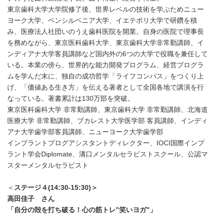
東京歯科大学大学院修了後、世界レベルの技術を学ぶためニュー
ヨーク大学、ペンシルベニア大学、イエテボリ大学で研鑽を積
み、医療法人社団いのうえ歯科医院を開業。自身の医院で理事長
を務めながら、東京医科歯科大学、東京歯科大学非常勤講師、イ
ンディアナ大学客員講師など国内外の6つの大学で役職を兼任して
いる。本業の傍ら、世界的な能力開発プログラム、経営プログラ
ムを学んだ末に、独自の成功哲学「ライフコンパス」をつくり上
げ、「価値ある生き方」を伝える著者として全国各地で講演を行
なっている。著書累計は130万部を突破。
東京医科歯科大学 非常勤講師、東京歯科大学 非常勤講師、北海道
医療大学 非常勤講師、ブカレスト大学医学部 客員講師、インディ
アナ大学歯学部客員講師、ニューヨーク大学歯学部
インプラントプログアシスタントディレクター、IOCI国際インプ
ラント学会Diplomate、溝口メンタルセラピストスクール、公認マ
スターメンタルセラピスト
＜
ステージ４
(14:30-15:30)
＞
高田佳子 さん
「自分の殻を打ち破る！心の筋トレ”笑いヨガ”」