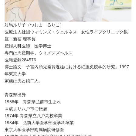
対馬ルリ子（つしま るりこ）
医療法人社団ウィミンズ・ウェルネス 女性ライフクリニック銀
座・新宿 理事長
産婦人科医師、医学博士
専門は周産期学、ウィメンズヘルス
医籍登録284576
博士論文「子宮内胎児発育遅延における細胞免疫学的研究」1997
年東京大学
家族は夫と娘二人。
青森県出身
1958年 青森県弘前市生まれ
４歳より八戸市に転居
1974年 青森県立八戸高校卒業
1984年 弘前大学医学部医学科卒業
東京大学医学部附属病院研修医