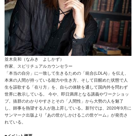
並木良和（なみき よしかず）
作家、スピリチュアルカウンセラー
「本当の自分」に一致して生きるための「統合(LDLA)」を伝え、
本来の人間が持っている能力や生き方、そして目醒めた状態で人
生を謳歌する「在り方」を、自らの体験を通して国内外を問わず
世界に教示している。 今や、即日満席となる講義やワークショッ
プ。抜群のわかりやすさとその「人間性」から大勢の人を魅了
し、師事を熱望する人が急上昇している。新刊では、2020年9月に
サンマーク出版より『あの世がしかけるこの世ゲーム』が発売さ
れている。