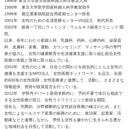
1986年 東京大学医学部産科婦人科学教室入局
1990年 東京大学医学部産科婦人科学教室助手
1998年 都立墨東病院総合周産期センター医長
2001年 女性のための生涯医療センターViVi設立、初代所長
2002年 銀座一丁目にウィミンズ・ウェルネス銀座クリニック 開
院。
以来、長年にわたり産婦人科、乳腺科、内科、心療内科、泌尿器
科、皮膚科、栄養、運動、カウンセリング、マッサージ等の専門
家が協力し、女性の健康教育や生涯健康支援に取り組む総合女性
医療の実践と啓発に取り組んでいる。
2003年 女性の心と体、社会との関わりを総合的にとらえ女性の
健康を支援するNPO法人「女性医療ネットワーク」を設立。全国
約600名の女性医師・女性医療者と連携して、活動し、さまざまな
情報提供、啓発や政策提言を行っている。
2012年 伊勢丹デパート新宿本館内に、予約不要で休日も相談で
きる女性医療の窓口、女性ライフクリニック新宿を開院。
現在も、学際的、分野横断的な女性総合医療の確立のため、また
女性によるヘルスケア産業の振興のために、政治家、起業家、活
動家などと連携しながら、男性も女性も健やかに生きられる豊か
な地域社会を目指して活動している。