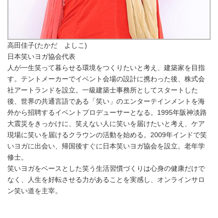
高田佳子(たかだ よしこ)
日本笑いヨガ協会代表
人が一生笑って暮らせる環境をつくりたいと考え、建築家を目指
す。テントメーカーでイベント会場の設計に携わった後、株式会
社アートランドを設立。一級建築士事務所としてスタートした
後、世界の共通言語である「笑い」のエンターテインメントを海
外から招聘するイベントプロデューサーとなる。1995年阪神淡路
大震災をきっかけに、笑えない人に笑いを届けたいと考え、ケア
現場に笑いを届けるクラウンの活動を始める。2009年インドで笑
いヨガに出会い、帰国後すぐに日本笑いヨガ協会を設立。老年学
修士。
笑いヨガをベースとした笑う生活習慣づくりは心身の健康だけで
なく、人生を好転させる力があることを実感し、オンラインサロ
ン笑い道を主宰。