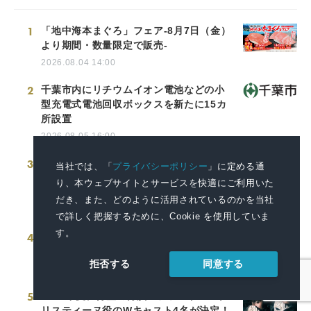
1
「地中海本まぐろ」フェア-8月7日（金）
より期間・数量限定で販売-
2026.08.04 14:00
2
千葉市内にリチウムイオン電池などの小
型充電式電池回収ボックスを新たに15カ
所設置
2026.08.05 16:00
3
神奈川県厚木市に初の自社運営型物流拠
当社では、「
プライバシーポリシー
」に定める通
点が稼働～住宅資材物流を集約・効率化
り、本ウェブサイトとサービスを快適にご利用いた
し物流ネットワークを最適化～
だき、また、どのように活用されているのかを当社
2026.08.06 13:00
で詳しく把握するために、Cookie を使用していま
す。
4
人気キャラクター「ムーミン」とコラボ
した4アイテムを8月6日に発売
同意する
拒否する
2026.08.06 14:00
5
2027年夏、待望の再演！ファントム＆ク
リスティーヌ役のWキャスト4名が決定！