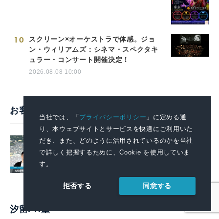
10
スクリーン×オーケストラで体感。ジョ
ン・ウィリアムズ：シネマ・スペクタキ
ュラー・コンサート開催決定！
2026.08.08 10:00
お客様の声・活用事例
当社では、「
プライバシーポリシー
」に定める通
り、本ウェブサイトとサービスを快適にご利用いた
戦略的広報で堺の魅力を全国へ。プレ
だき、また、どのように活用されているのかを当社
スリリースを起点に広がる情報発信の
で詳しく把握するために、Cookie を使用していま
好循環【堺市様】
す。
導入事例一覧を見る
同意する
拒否する
汐留PR塾