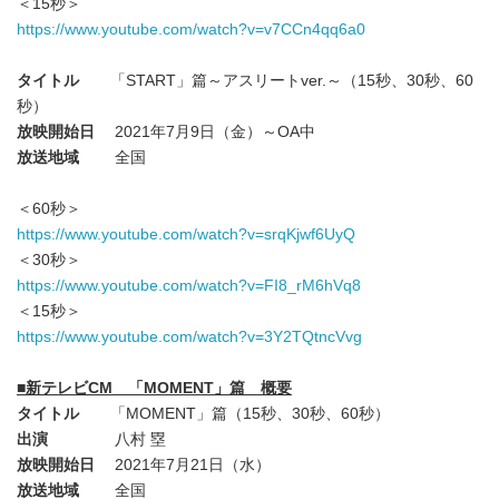
＜15秒＞
https://www.youtube.com/watch?v=v7CCn4qq6a0
タイトル
「START」篇～アスリートver.～（15秒、30秒、60
秒）
放映開始日
2021年7月9日（金）～OA中
放送地域
全国
＜60秒＞
https://www.youtube.com/watch?v=srqKjwf6UyQ
＜30秒＞
https://www.youtube.com/watch?v=FI8_rM6hVq8
＜15秒＞
https://www.youtube.com/watch?v=3Y2TQtncVvg
■
新テレビ
CM
「
MOMENT
」篇 概要
タイトル
「MOMENT」篇（15秒、30秒、60秒）
出演
八村 塁
放映開始日
2021年7月21日（水）
放送地域
全国