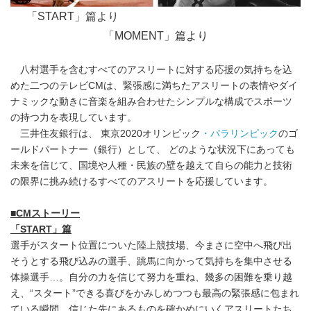
「START」篇より
「MOMENT」篇より
八村選手を含むすべてのアスリートに対する応援の気持ちを込
めた二つのテレビCMは、緊張感に満ちたアスリートの表情やダイ
ナミックな動きに音楽を組み合わせたシンプルな構成でスポーツ
の持つ力を表現しています。
三井住友銀行は、 東京2020オリンピック
・パラリンピック
のゴ
ールドパートナー（銀行）として、 どのような状況下にあっても
未来を信じて、国境や人種・民族の壁を越えて自らの能力と技術
の限界に挑み続けるすべてのアスリートを応援しています。
■
CM
ストーリー
「
START
」篇
選手がスタート位置についた陸上競技場、今まさに空中へ飛び出
そうとする飛び込みの選手、跳馬に向かって気持ちを集中させる
体操選手…。自分の力を信じて努力を重ね、幾多の困難を乗り越
え、“スタート”できる喜びをかみしめつつも最高の緊張感に包まれ
ている瞬間。信じた先にあるものを確かめにいくアスリートたち