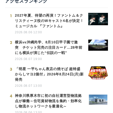
アクセスランキング
1
2027年夏、待望の再演！ファントム＆ク
リスティーヌ役のWキャスト4名が決定！
ミュージカル 『ファントム』
2026.08.06 12:00
2
横浜vs沖縄尚学、8月10日甲子園で激
突 チケット完売の注目カード…28年前
にも横浜が演じた“伝説の一戦”
2026.08.07 19:00
3
「明星 一平ちゃん夜店の焼そば 超特盛
からしマヨ2個付」2026年8月24日(月)新
発売
2026.08.07 13:00
4
神奈川県厚木市に初の自社運営型物流拠
点が稼働～住宅資材物流を集約・効率化
し物流ネットワークを最適化～
2026.08.06 13:00