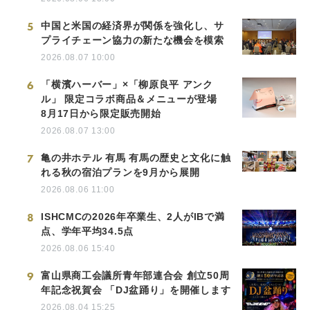
5
中国と米国の経済界が関係を強化し、サ
プライチェーン協力の新たな機会を模索
2026.08.07 10:00
6
「横濱ハーバー」×「柳原良平 アンク
ル」 限定コラボ商品＆メニューが登場
8月17日から限定販売開始
2026.08.07 13:00
7
亀の井ホテル 有馬 有馬の歴史と文化に触
れる秋の宿泊プランを9月から展開
2026.08.06 11:00
8
ISHCMCの2026年卒業生、2人がIBで満
点、学年平均34.5点
2026.08.06 15:40
9
富山県商工会議所青年部連合会 創立50周
年記念祝賀会 「DJ盆踊り」を開催します
2026.08.04 15:25