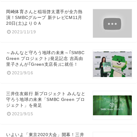
岡崎体育さんと稲垣啓太選手が全力熱
演！SMBCグループ 新テレビCM11月
20日(土)よりＯＡ
2021/11/19
～みんなと守ろう地球の未来～｢SMBC
Green プロジェクト｣発足記念 吉高由
里子さんが｢Green支店長｣に就任！
2021/9/16
三井住友銀行 新プロジェクト みんなと
守ろう地球の未来「SMBC Green プロ
ジェクト」を発足
2021/9/15
いよいよ「東京2020大会」開幕！三井