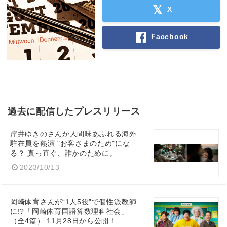
X
Facebook
過去に配信したプレスリリース
岸井ゆきのさんが人間味あふれる海外
駐在員を熱演 "お客さまのため"にな
る？ 真っ直ぐ、誰かのために。
2023/10/13
岡崎体育さんが“1人5役”で個性派教師
に!?「岡崎体育国語算数理科社会」
（全4篇） 11月28日から公開！