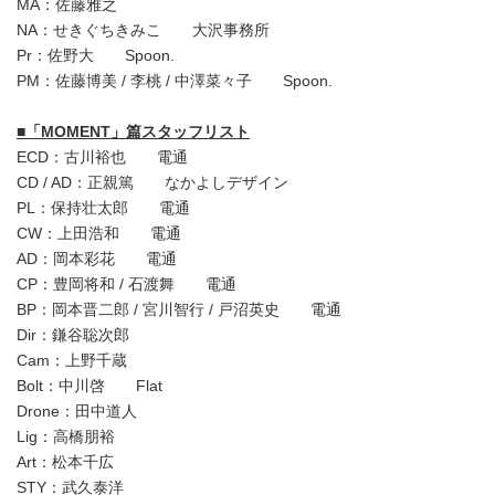
MA：佐藤雅之
NA：せきぐちきみこ 大沢事務所
Pr：佐野大 Spoon.
PM：佐藤博美 / 李桃 / 中澤菜々子 Spoon.
■
「
MOMENT
」篇スタッフリスト
ECD：古川裕也 電通
CD / AD：正親篤 なかよしデザイン
PL：保持壮太郎 電通
CW：上田浩和 電通
AD：岡本彩花 電通
CP：豊岡将和 / 石渡舞 電通
BP：岡本晋二郎 / 宮川智行 / 戸沼英史 電通
Dir：鎌谷聡次郎
Cam：上野千蔵
Bolt：中川啓 Flat
Drone：田中道人
Lig：高橋朋裕
Art：松本千広
STY：武久泰洋