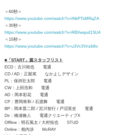
＜60秒＞
https://www.youtube.com/watch?v=INkPTsMRqZA
＜30秒＞
https://www.youtube.com/watch?v=RBXwqud1SU4
＜15秒＞
https://www.youtube.com/watch?v=u3Vc3Vnzb8o
■
「
START
」篇スタッフリスト
ECD：古川裕也 電通
CD / AD：正親篤 なかよしデザイン
PL：保持壮太郎 電通
CW：上田浩和 電通
AD：岡本彩花 電通
CP：豊岡将和 / 石渡舞 電通
BP：岡本晋二郎 / 宮川智行 / 戸沼英史 電通
Dir：橋浦脩人 電通クリエーティブX
Offline：明石風太 / 大村拓也 STUD
Online：相内渉 McRAY