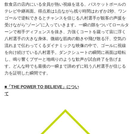
飲食店の店内にいる全員が熱い視線を送る、バスケットボールの
テレビ中継画面。得点差は1点ながら残り時間はわずか2秒、ワン
ゴールで逆転できるとチャンスを信じる八村選手が観客の声援を
受けながら“ゾーン”に入っていきます。一瞬の隙をついてロールタ
ーンで相手ディフェンスを抜き、力強くコートを蹴って宙に浮く
八村選手の大きな身体。微細な筋肉の動きや飛び散る汗、空気の
流れまで伝わってくるダイナミックな映像の中で、ゴールに視線
を向け続けている八村選手。ダンクシュートの瞬間に画面は暗転
し、鳴り響くブザーと地鳴りのような歓声が試合終了を告げま
す。どんな時でも最後の一瞬まで諦めずに戦う八村選手が信じる
力を証明した瞬間です。
■
「
THE POWER TO BELIEVE
」につい
て