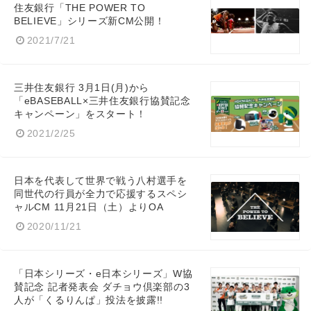
住友銀行「THE POWER TO
BELIEVE」シリーズ新CM公開！
2021/7/21
三井住友銀行 3月1日(月)から
「eBASEBALL×三井住友銀行協賛記念
キャンペーン」をスタート！
2021/2/25
日本を代表して世界で戦う八村選手を
同世代の行員が全力で応援するスペシ
ャルCM 11月21日（土）よりOA
2020/11/21
「日本シリーズ・e日本シリーズ」W協
賛記念 記者発表会 ダチョウ倶楽部の3
人が「くるりんぱ」投法を披露!!