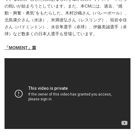
の戦いが始まろうとしています。また、本CMには、過去、“感
動・興奮・勇気”をもたらした、木村沙織さん（バレーボール）、
北島康介さん（水泳）、米満達弘さん（レスリング）、垣岩令佳
さん（バドミントン）、水谷隼選手（卓球）、伊藤美誠選手（卓
球）など数多くの日本人選手も登場しています。
「
MOMENT
」篇