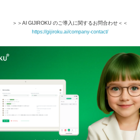
＞＞AI GIJIROKU のご導入に関するお問合わせ＜＜
https://gijiroku.ai/company-contact/