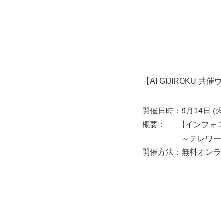
【AI GIJIROKU 
開催日時：9月14日 (火) 
概要： 【インフォニッ
～テレワーク下のヘル
開催方法：無料オンラ