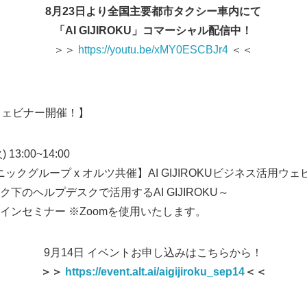
8月23日より全国主要都市タクシー車内にて
English
「AI GIJIROKU」コマーシャル配信中！
＞＞
https://youtu.be/xMY0ESCBJr4
＜＜
共催ウェビナー開催！】
13:00~14:00
クグループ x オルツ共催】AI GIJIROKUビジネス活用ウェ
プデスクで活用するAI GIJIROKU～
インセミナー ※Zoomを使用いたします。
9月14日 イベントお申し込みはこちらから！
＞＞
https://event.alt.ai/aigijiroku_sep14
＜＜