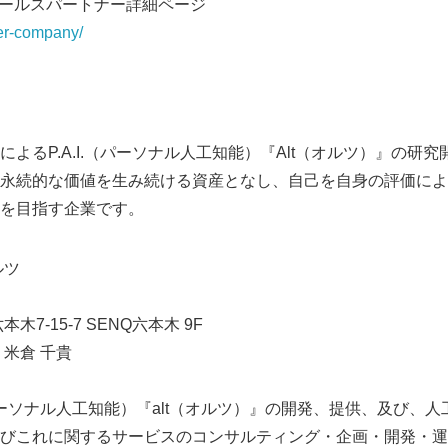
U」セールスパートナー詳細ページ
tner-company/
よるP.A.I.（パーソナル人工知能）『Alt（オルツ）』の研
永続的な価値を生み続ける資産となし、自己を自身の評価によ
を目指す企業です。
ルツ
7-15-7 SENQ六本木 9F
米倉 千貴
.（パーソナル人工知能）『alt（オルツ）』の開発、提供、及び、
びこれに関するサービスのコンサルティング・企画・開発・運