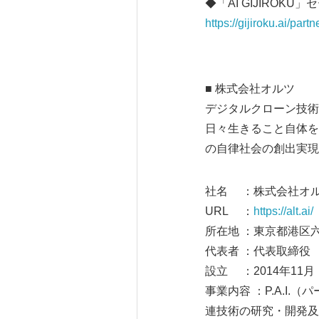
◆「AI GIJIROK
https://gijiroku.ai/par
■ 株式会社オルツ
デジタルクローン技術に
日々生きること自体を
の自律社会の創出実現
社名 ：株式会社オ
URL ：
https://alt.ai/
所在地 ：東京都港区六本木
代表者 ：代表取締役 
設立 ：2014年11月
事業内容 ：P.A.I
連技術の研究・開発及