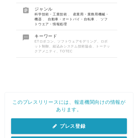

ジャンル
科学技術・工業技術
、
産業用・業務用機械・
機器
、
自動車・オートバイ・自転車
、
ソフ
トウエア・情報処理

キーワード
ETロボコン、ソフトウェアモデリング、ロボ
ット制御、組込みシステム技術協会、トーテッ
クアメニティ、TOTEC
このプレスリリースには、報道機関向けの情報が
あります。
プレス登録