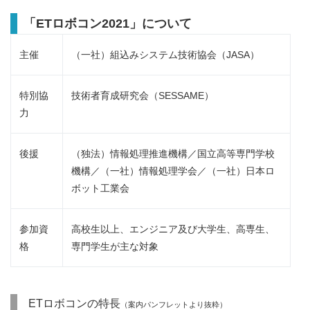
「ETロボコン2021」について
主催
（一社）組込みシステム技術協会（JASA）
特別協
技術者育成研究会（SESSAME）
力
後援
（独法）情報処理推進機構／国立高等専門学校
機構／（一社）情報処理学会／（一社）日本ロ
ボット工業会
参加資
高校生以上、エンジニア及び大学生、高専生、
格
専門学生が主な対象
ETロボコンの特長
（案内パンフレットより抜粋）