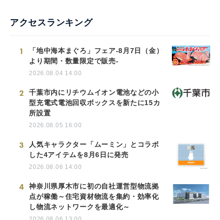
アクセスランキング
1
「地中海本まぐろ」フェア-8月7日（金）
より期間・数量限定で販売-
2026.08.04 14:00
2
千葉市内にリチウムイオン電池などの小
型充電式電池回収ボックスを新たに15カ
所設置
2026.08.05 16:00
3
人気キャラクター「ムーミン」とコラボ
した4アイテムを8月6日に発売
2026.08.06 14:00
4
神奈川県厚木市に初の自社運営型物流拠
点が稼働～住宅資材物流を集約・効率化
し物流ネットワークを最適化～
2026.08.06 13:00