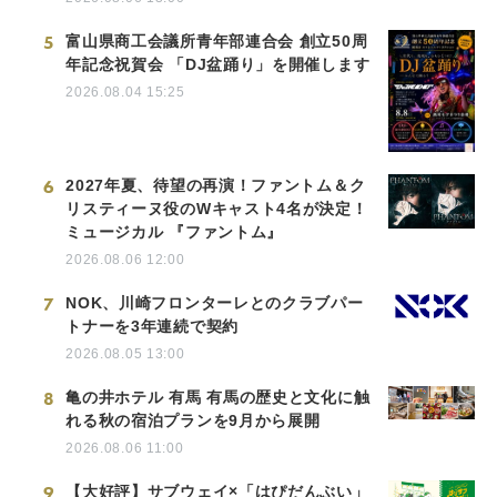
5
富山県商工会議所青年部連合会 創立50周
年記念祝賀会 「DJ盆踊り」を開催します
2026.08.04 15:25
6
2027年夏、待望の再演！ファントム＆ク
リスティーヌ役のWキャスト4名が決定！
ミュージカル 『ファントム』
2026.08.06 12:00
7
NOK、川崎フロンターレとのクラブパー
トナーを3年連続で契約
2026.08.05 13:00
8
亀の井ホテル 有馬 有馬の歴史と文化に触
れる秋の宿泊プランを9月から展開
2026.08.06 11:00
9
【大好評】サブウェイ×「はぴだんぶい」