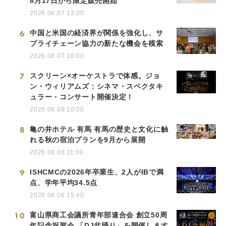
8月17日から限定販売開始
2026.08.07 13:00
6
中国と米国の経済界が関係を強化し、サ
プライチェーン協力の新たな機会を模索
2026.08.07 10:00
7
スクリーン×オーケストラで体感。ジョ
ン・ウィリアムズ：シネマ・スペクタキ
ュラー・コンサート開催決定！
2026.08.08 10:00
8
亀の井ホテル 有馬 有馬の歴史と文化に触
れる秋の宿泊プランを9月から展開
2026.08.06 11:00
9
ISHCMCの2026年卒業生、2人がIBで満
点、学年平均34.5点
2026.08.06 15:40
10
富山県商工会議所青年部連合会 創立50周
年記念祝賀会 「DJ盆踊り」を開催します