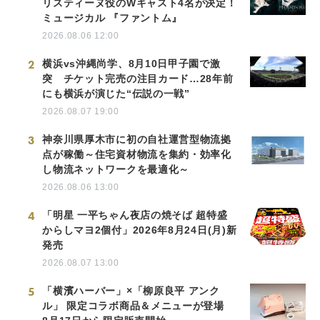
リスティーヌ役のWキャスト4名が決定！
ミュージカル 『ファントム』
2026.08.06 12:00
2
横浜vs沖縄尚学、8月10日甲子園で激
突 チケット完売の注目カード…28年前
にも横浜が演じた“伝説の一戦”
2026.08.07 19:00
3
神奈川県厚木市に初の自社運営型物流拠
点が稼働～住宅資材物流を集約・効率化
し物流ネットワークを最適化～
2026.08.06 13:00
4
「明星 一平ちゃん夜店の焼そば 超特盛
からしマヨ2個付」2026年8月24日(月)新
発売
2026.08.07 13:00
5
「横濱ハーバー」×「柳原良平 アンク
ル」 限定コラボ商品＆メニューが登場