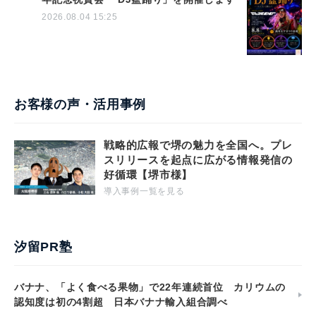
2026.08.04 15:25
お客様の声・活用事例
戦略的広報で堺の魅力を全国へ。プレ
スリリースを起点に広がる情報発信の
好循環【堺市様】
導入事例一覧を見る
汐留PR塾
バナナ、「よく食べる果物」で22年連続首位 カリウムの
認知度は初の4割超 日本バナナ輸入組合調べ