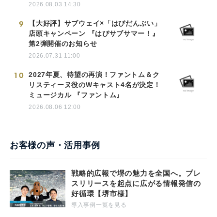
8
積水ハウスが住宅向け製品として国内初
LIXIL循環型低炭素アルミ 「PremiAL
R100」を標準採用
2026.08.03 14:30
9
【大好評】サブウェイ×「はぴだんぶい」
店頭キャンペーン 『はぴサブサマー！』
第2弾開催のお知らせ
2026.07.31 11:00
10
2027年夏、待望の再演！ファントム＆ク
リスティーヌ役のWキャスト4名が決定！
ミュージカル 『ファントム』
2026.08.06 12:00
お客様の声・活用事例
戦略的広報で堺の魅力を全国へ。プレ
スリリースを起点に広がる情報発信の