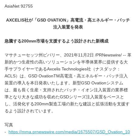
AsiaNet 92755
AXCELIS
社が「
GSD OVATION
」高電流・高エネルギー・バッチ
注入装置を発表
急騰する
200mm
市場を支援するよう設計された新構成
マサチューセッツ州ビバリー、2021年11月2日 /PRNewswire/ -- 革
新的かつ生産性の高いソリューションを半導体業界に提供する大
手サプライヤーであるAxcelis Technologies社（ナスダック：
ACLS）は、GSD OvationTM高電流・高エネルギー・バッチ注入
装置の導入を本日発表いたします。新型GSD Ovationシステム
は、最も長く生産・支持されたバッチ・イオン注入装置の業界標
準となり大きな成功を収めたGSDシリーズ注入装置をベースと
し、活発化する200mm製造工場の新たな建設と拡張活動を支援す
るよう設計されています。
写真
-
https://mma.prnewswire.com/media/1675507/GSD_Ovation_10