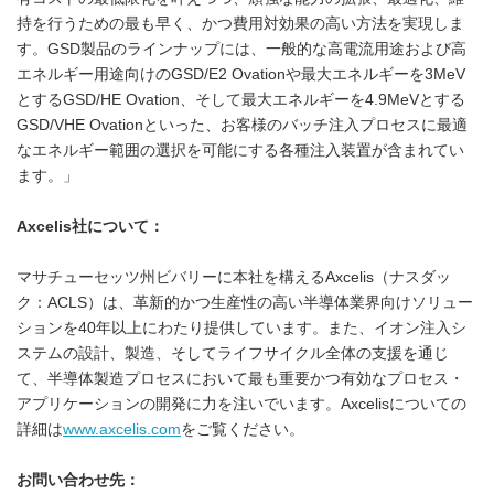
持を行うための最も早く、かつ費用対効果の高い方法を実現しま
す。GSD製品のラインナップには、一般的な高電流用途および高
エネルギー用途向けのGSD/E2 Ovationや最大エネルギーを3MeV
とするGSD/HE Ovation、そして最大エネルギーを4.9MeVとする
GSD/VHE Ovationといった、お客様のバッチ注入プロセスに最適
なエネルギー範囲の選択を可能にする各種注入装置が含まれてい
ます。」
Axcelis
社について：
マサチューセッツ州ビバリーに本社を構えるAxcelis（ナスダッ
ク：ACLS）は、革新的かつ生産性の高い半導体業界向けソリュー
ションを40年以上にわたり提供しています。また、イオン注入シ
ステムの設計、製造、そしてライフサイクル全体の支援を通じ
て、半導体製造プロセスにおいて最も重要かつ有効なプロセス・
アプリケーションの開発に力を注いでいます。Axcelisについての
詳細は
www.axcelis.com
をご覧ください。
お問い合わせ先：