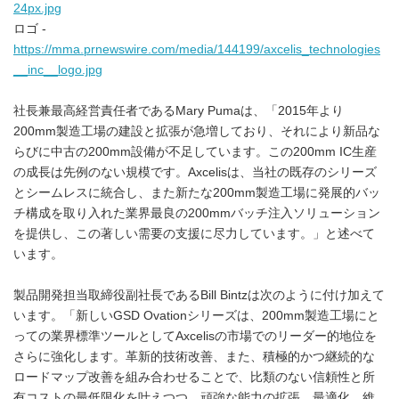
24px.jpg
ロゴ -
https://mma.prnewswire.com/media/144199/axcelis_technologies
__inc__logo.jpg
社長兼最高経営責任者であるMary Pumaは、「2015年より
200mm製造工場の建設と拡張が急増しており、それにより新品な
らびに中古の200mm設備が不足しています。この200mm IC生産
の成長は先例のない規模です。Axcelisは、当社の既存のシリーズ
とシームレスに統合し、また新たな200mm製造工場に発展的バッ
チ構成を取り入れた業界最良の200mmバッチ注入ソリューション
を提供し、この著しい需要の支援に尽力しています。」と述べて
います。
製品開発担当取締役副社長であるBill Bintzは次のように付け加えて
います。「新しいGSD Ovationシリーズは、200mm製造工場にと
っての業界標準ツールとしてAxcelisの市場でのリーダー的地位を
さらに強化します。革新的技術改善、また、積極的かつ継続的な
ロードマップ改善を組み合わせることで、比類のない信頼性と所
有コストの最低限化を叶えつつ、頑強な能力の拡張、最適化、維