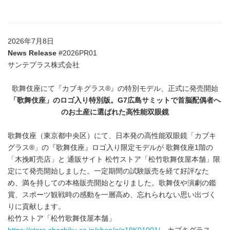
2026年7月8日
News Release
#2026PR01
サンテプラス株式会社
歌舞伎座にて『カブキグラス®』の特別モデル、正式に発売開始
「歌舞伎座」のロゴ入り特別版。
G7
広島サミットで首脳配偶者へ
のお土産に選ばれた高性能双眼鏡
歌舞伎座（東京都中央区）にて、日本発の高性能双眼鏡「カブキ
グラス®」の『歌舞伎座』ロゴ入り限定モデルが 歌舞伎座1階の
「木挽町売店」と 通販サイト 松竹ストア「松竹歌舞伎屋本舗」限
定にて発売開始しました。一定期間の試験販売を経て好評なた
め、満を持しての本格販売開始となりました。歌舞伎や演劇の鑑
賞、スポーツ観戦時の感動を一層高め、忘れられない思い出づく
りに貢献します。
松竹ストア「松竹歌舞伎屋本舗」