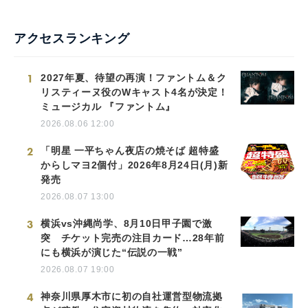
アクセスランキング
1
2027年夏、待望の再演！ファントム＆ク
リスティーヌ役のWキャスト4名が決定！
ミュージカル 『ファントム』
2026.08.06 12:00
2
「明星 一平ちゃん夜店の焼そば 超特盛
からしマヨ2個付」2026年8月24日(月)新
発売
2026.08.07 13:00
3
横浜vs沖縄尚学、8月10日甲子園で激
突 チケット完売の注目カード…28年前
にも横浜が演じた“伝説の一戦”
2026.08.07 19:00
4
神奈川県厚木市に初の自社運営型物流拠