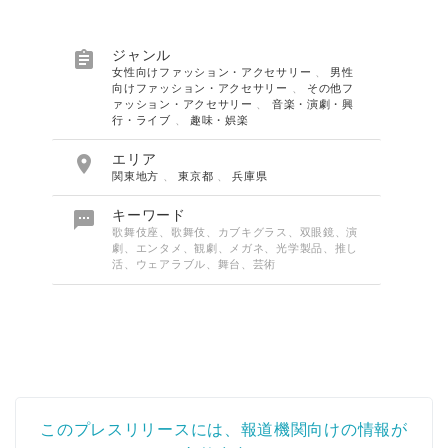

ジャンル
女性向けファッション・アクセサリー
、
男性
向けファッション・アクセサリー
、
その他フ
ァッション・アクセサリー
、
音楽・演劇・興
行・ライブ
、
趣味・娯楽

エリア
関東地方
、
東京都
、
兵庫県

キーワード
歌舞伎座、歌舞伎、カブキグラス、双眼鏡、演
劇、エンタメ、観劇、メガネ、光学製品、推し
活、ウェアラブル、舞台、芸術
このプレスリリースには、報道機関向けの情報が