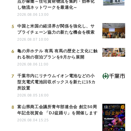
点が稼働～住宅資材物流を集約・効率化
し物流ネットワークを最適化～
2026.08.06 13:00
5
中国と米国の経済界が関係を強化し、サ
プライチェーン協力の新たな機会を模索
2026.08.07 10:00
6
亀の井ホテル 有馬 有馬の歴史と文化に触
れる秋の宿泊プランを9月から展開
2026.08.06 11:00
7
千葉市内にリチウムイオン電池などの小
型充電式電池回収ボックスを新たに15カ
所設置
2026.08.05 16:00
8
富山県商工会議所青年部連合会 創立50周
年記念祝賀会 「DJ盆踊り」を開催します
2026.08.04 15:25