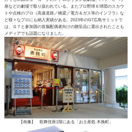
座などの劇場で取り扱われている。またプロ野球６球団のスカウ
トや点検のプロ（高速道路／橋梁／電力＆ガス等のインフラ）な
ど様々なプロにも納入実績がある。2023年のG7広島サミットで
は、Ｇ７と参加国の首脳配偶者向けの贈呈品に選出されたことも
メディアでも話題になりました。
【画像】 歌舞伎座1階にある「お土産処 木挽町」