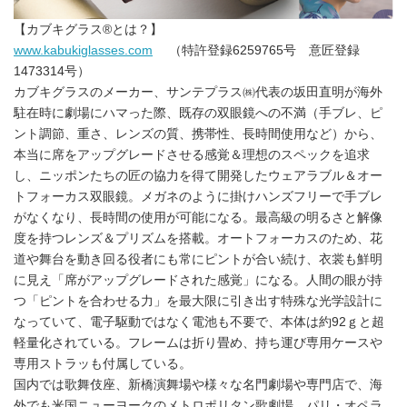
【カブキグラス®とは？】
www.kabukiglasses.com
（特許登録6259765号 意匠登録
1473314号）
カブキグラスのメーカー、サンテプラス㈱代表の坂田直明が海外
駐在時に劇場にハマった際、既存の双眼鏡への不満（手ブレ、ピ
ント調節、重さ、レンズの質、携帯性、長時間使用など）から、
本当に席をアップグレードさせる感覚＆理想のスペックを追求
し、ニッポンたちの匠の協力を得て開発したウェアラブル＆オー
トフォーカス双眼鏡。メガネのように掛けハンズフリーで手ブレ
がなくなり、長時間の使用が可能になる。最高級の明るさと解像
度を持つレンズ＆プリズムを搭載。オートフォーカスのため、花
道や舞台を動き回る役者にも常にピントが合い続け、衣裳も鮮明
に見え「席がアップグレードされた感覚」になる。人間の眼が持
つ「ピントを合わせる力」を最大限に引き出す特殊な光学設計に
なっていて、電子駆動ではなく電池も不要で、本体は約92ｇと超
軽量化されている。フレームは折り畳め、持ち運び専用ケースや
専用ストラッも付属している。
国内では歌舞伎座、新橋演舞場や様々な名門劇場や専門店で、海
外でも米国ニューヨークのメトロポリタン歌劇場、パリ・オペラ