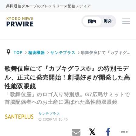
共同通信グループのプレスリリース配信メディア
KYODO NEWS
海外
国内
PRWIRE
TOP
精密機器
サンテプラス
歌舞伎座にて『カブキグ…
歌舞伎座にて『カブキグラス®』の特別モデ
ル、正式に発売開始！劇場好きが開発した高
性能双眼鏡
「歌舞伎座」のロゴ入り特別版。G7広島サミットで
首脳配偶者へのお土産に選ばれた高性能双眼鏡
サンテプラス
2026/7/8 15:45