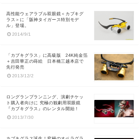
高性能ウェアラブル双眼鏡＜カブキグ
ラス＞に「阪神タイガース特別モデ
ル」登場。
2014/9/1
「カブキグラス」に高級版 24K純金箔
＋吉田華正の蒔絵 日本橋三越本店で
先行発売
2013/12/2
ロングランプランニング、演劇チケッ
ト購入者向けに 究極の観劇用双眼鏡
『カブキグラス』のレンタル開始！
2013/7/30
カブキグラス誕生！究極のオペラグラ