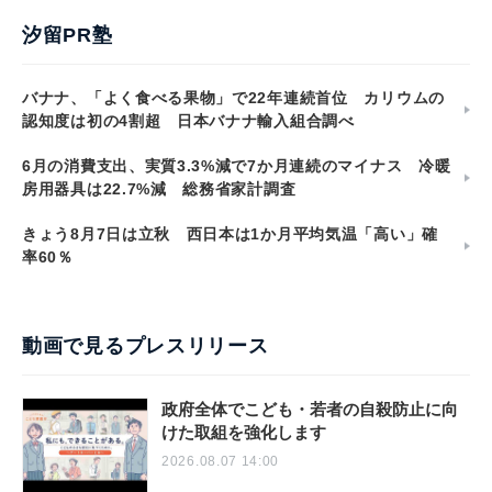
汐留PR塾
バナナ、「よく食べる果物」で22年連続首位 カリウムの
認知度は初の4割超 日本バナナ輸入組合調べ
6月の消費支出、実質3.3%減で7か月連続のマイナス 冷暖
房用器具は22.7%減 総務省家計調査
きょう8月7日は立秋 西日本は1か月平均気温「高い」確
率60％
動画で見るプレスリリース
政府全体でこども・若者の自殺防止に向
けた取組を強化します
2026.08.07 14:00