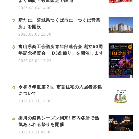
より期間・数量限定で販売-
2026.08.04 14:00
2
新たに、茨城県つくば市に「つくば営業
所」を開設
2026.08.03 11:00
3
富山県商工会議所青年部連合会 創立50周
年記念祝賀会 「DJ盆踊り」を開催します
2026.08.04 15:25
4
令和８年度第２回 市営住宅の入居者募集
について
2026.07.31 16:30
5
掛川の祭典シーズン到来! 市内各所で熱
気あふれる祭りを開催
2026.07.31 09:30