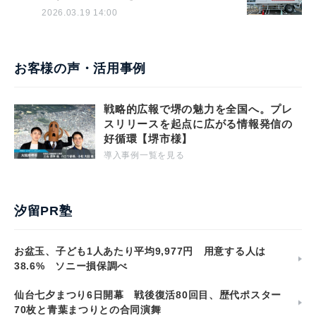
2026.03.19 14:00
お客様の声・活用事例
戦略的広報で堺の魅力を全国へ。プレ
スリリースを起点に広がる情報発信の
好循環【堺市様】
導入事例一覧を見る
汐留PR塾
お盆玉、子ども1人あたり平均9,977円 用意する人は
38.6% ソニー損保調べ
仙台七夕まつり6日開幕 戦後復活80回目、歴代ポスター
70枚と青葉まつりとの合同演舞