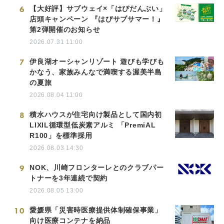
6
【大好評】サブウェイ×「はぴだんぶい」
店頭キャンペーン 『はぴサブサマー！』
第2弾開催のお知らせ
2026.07.31 11:00
7
伊良湖オーシャンリゾート 遊びも学びも
かなう、家族みんなで満喫する渥美半島
の夏旅
2026.08.04 11:00
8
積水ハウスが住宅向け製品として国内初
LIXIL循環型低炭素アルミ 「PremiAL
R100」を標準採用
2026.08.03 14:30
9
NOK、川崎フロンターレとのクラブパー
トナーを3年連続で契約
2026.08.05 13:00
10
愛媛県「災害時医療提供体制確保事業」
向け医療コンテナを納品