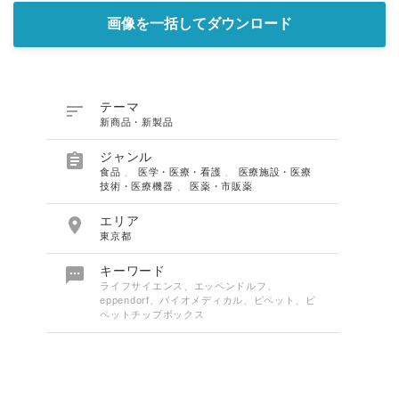
画像を一括してダウンロード

テーマ
新商品・新製品

ジャンル
食品
、
医学・医療・看護
、
医療施設・医療
技術・医療機器
、
医薬・市販薬

エリア
東京都

キーワード
ライフサイエンス、エッペンドルフ、
eppendorf、バイオメディカル、ピペット、ピ
ペットチップボックス