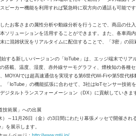
スピーカー機能を利用すれば緊急時に双方向の通話も可能です
したお客さまの属性分析や動線分析を行うことで、商品の仕入
本ソリューションを活用することができます。また、各車両内
末に混雑状況をリアルタイムに配信することで、「3密」の回
開始する新しいバージョンの「IoTube」は、エッジ端末でリ
Iの搭載、温度、湿度、赤外線サーモグラフィ、煙検知の各種
MOYAIでは超高速通信を実現する第6世代Wi-Fiや第5世代
「IoTube」の機能拡張に合わせて、3社はIoTセンサー技
デジタルトランスフォーメーション（DX）に貢献していきま
道技術展」への出展
（水）～11月26日（金）の3日間にわたり幕張メッセで開催され
ube」を展示します。
ームページ：
http://www.mtij.jp/