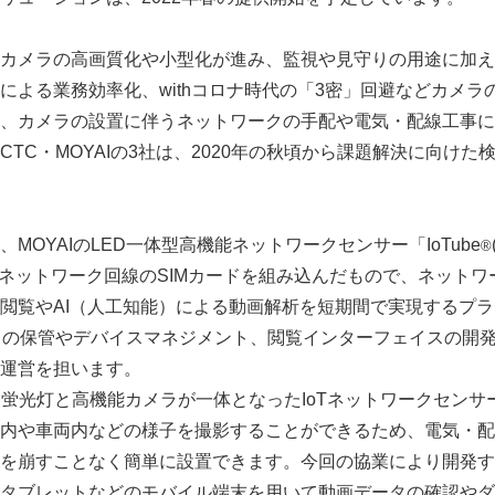
カメラの高画質化や小型化が進み、監視や見守りの用途に加え
による業務効率化、withコロナ時代の「3密」回避などカメラ
、カメラの設置に伴うネットワークの手配や電気・配線工事に
TC・MOYAIの3社は、2020年の秋頃から課題解決に向けた
OYAIのLED一体型高機能ネットワークセンサー「IoTube
®
Gネットワーク回線のSIMカードを組み込んだもので、ネット
閲覧やAI（人工知能）による動画解析を短期間で実現するプ
タの保管やデバイスマネジメント、閲覧インターフェイスの開
運営を担います。
LED蛍光灯と高機能カメラが一体となったIoTネットワークセン
内や車両内などの様子を撮影することができるため、電気・配
を崩すことなく簡単に設置できます。今回の協業により開発す
タブレットなどのモバイル端末を用いて動画データの確認やダ