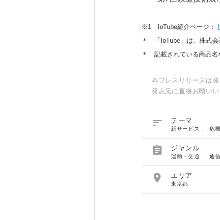
※1 IoTube紹介ページ：
＊ 「IoTube」は、株式
＊ 記載されている商品名
本プレスリリースは発
発表元に直接お願いい

テーマ
新サービス
、
危

ジャンル
運輸・交通
、
通

エリア
東京都