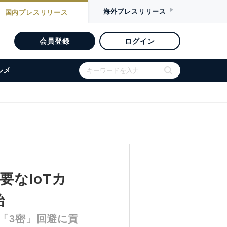
海外
プレスリリース
国内
プレスリリース
会員登録
ログイン
ルメ
要なIoTカ
始
の「3密」回避に貢