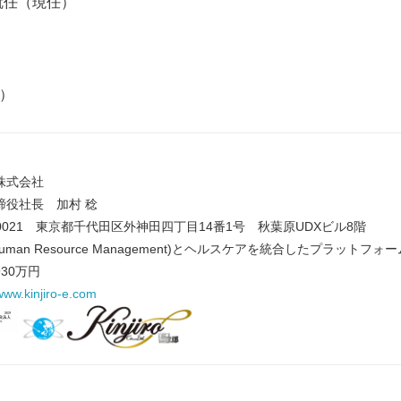
就任（現任）
定）
式会社
役社長 加村 稔
0021 東京都千代田区外神田四丁目14番1号 秋葉原UDXビル8階
man Resource Management)とヘルスケアを統合したプラットフ
Japanese
30万円
/www.kinjiro-e.com