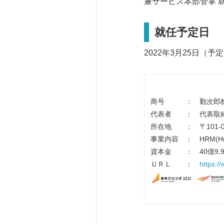
兼サービス本部管掌 
就任予定日
2022年3月25日（予
商号 ： 勤次郎株
代表者 ： 代表取締
所在地 ： 〒101-
事業内容 ： HRM(Hu
資本金 ： 40億9,9
ＵＲＬ ：
https:/