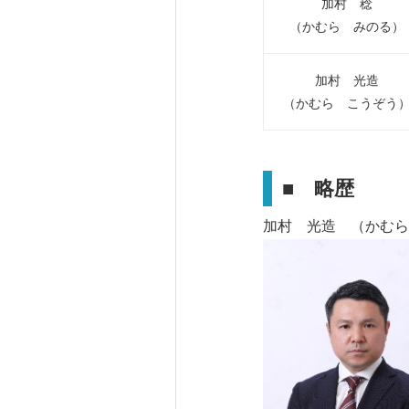
加村 稔
（かむら みのる）
加村 光造
（かむら こうぞう
■
略歴
加村 光造 （かむ