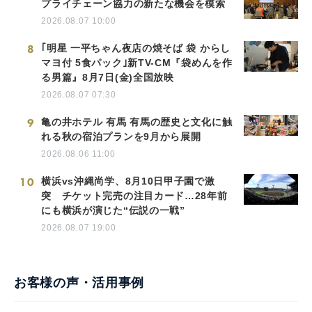
プライチェーン協力の新たな機会を模索
2026.08.07 10:00
8
｢明星 一平ちゃん夜店の焼そば 袋 からし
マヨ付 5食パック｣新TV-CM『袋めんを作
る男篇』8月7日(金)全国放映
2026.08.07 07:30
9
亀の井ホテル 有馬 有馬の歴史と文化に触
れる秋の宿泊プランを9月から展開
2026.08.06 11:00
10
横浜vs沖縄尚学、8月10日甲子園で激
突 チケット完売の注目カード…28年前
にも横浜が演じた“伝説の一戦”
2026.08.07 19:00
お客様の声・活用事例