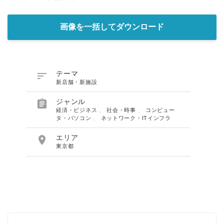
画像を一括してダウンロード

テーマ
新店舗・新施設

ジャンル
経済・ビジネス
、
社会・時事
、
コンピュー
タ・パソコン
、
ネットワーク・ITインフラ

エリア
東京都