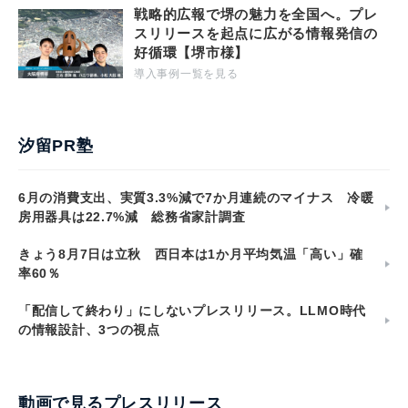
戦略的広報で堺の魅力を全国へ。プレ
スリリースを起点に広がる情報発信の
好循環【堺市様】
導入事例一覧を見る
汐留PR塾
6月の消費支出、実質3.3%減で7か月連続のマイナス 冷暖
房用器具は22.7%減 総務省家計調査
きょう8月7日は立秋 西日本は1か月平均気温「高い」確
率60％
「配信して終わり」にしないプレスリリース。LLMO時代
の情報設計、3つの視点
動画で見るプレスリリース