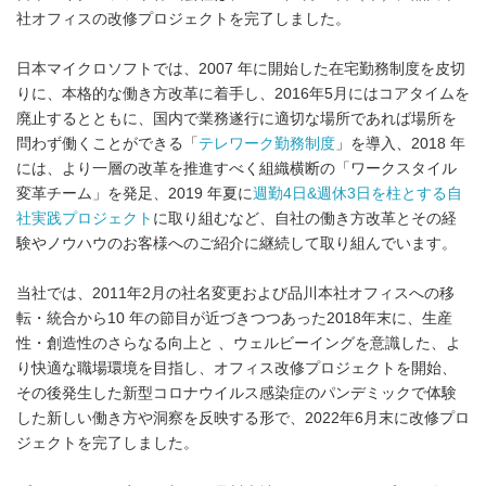
社オフィスの改修プロジェクトを完了しました。
日本マイクロソフトでは、2007 年に開始した在宅勤務制度を皮切
りに、本格的な働き方改革に着手し、2016年5月にはコアタイムを
廃止するとともに、国内で業務遂行に適切な場所であれば場所を
問わず働くことができる「
テレワーク勤務制度
」を導入、2018 年
には、より一層の改革を推進すべく組織横断の「ワークスタイル
変革チーム」を発足、2019 年夏に
週勤4日&週休3日を柱とする自
社実践プロジェクト
に取り組むなど、自社の働き方改革とその経
験やノウハウのお客様へのご紹介に継続して取り組んでいます。
当社では、2011年2月の社名変更および品川本社オフィスへの移
転・統合から10 年の節目が近づきつつあった2018年末に、生産
性・創造性のさらなる向上と 、ウェルビーイングを意識した、よ
り快適な職場環境を目指し、オフィス改修プロジェクトを開始、
その後発生した新型コロナウイルス感染症のパンデミックで体験
した新しい働き方や洞察を反映する形で、2022年6月末に改修プロ
ジェクトを完了しました。