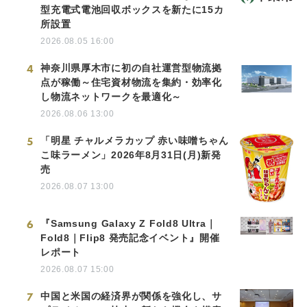
型充電式電池回収ボックスを新たに15カ
所設置
2026.08.05 16:00
4
神奈川県厚木市に初の自社運営型物流拠
点が稼働～住宅資材物流を集約・効率化
し物流ネットワークを最適化～
2026.08.06 13:00
5
「明星 チャルメラカップ 赤い味噌ちゃん
こ味ラーメン」2026年8月31日(月)新発
売
2026.08.07 13:00
6
『Samsung Galaxy Z Fold8 Ultra｜
Fold8｜Flip8 発売記念イベント』開催
レポート
2026.08.07 15:00
7
中国と米国の経済界が関係を強化し、サ