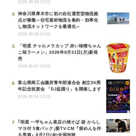
2026.08.06 12:00
4
神奈川県厚木市に初の自社運営型物流拠
点が稼働～住宅資材物流を集約・効率化
し物流ネットワークを最適化～
2026.08.06 13:00
5
「明星 チャルメラカップ 赤い味噌ちゃん
こ味ラーメン」2026年8月31日(月)新発
売
2026.08.07 13:00
6
富山県商工会議所青年部連合会 創立50周
年記念祝賀会 「DJ盆踊り」を開催します
2026.08.04 15:25
7
｢明星 一平ちゃん夜店の焼そば 袋 からし
マヨ付 5食パック｣新TV-CM『袋めんを作
る男篇』8月7日(金)全国放映