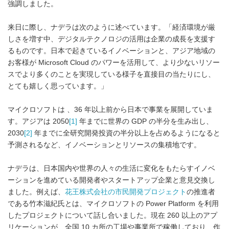
強調しました。
来日に際し、ナデラは次のように述べています。「経済環境が厳
しさを増す中、デジタルテクノロジの活用は企業の成長を支援す
るものです。日本で起きているイノベーションと、アジア地域の
お客様が Microsoft Cloud のパワーを活用して、より少ないリソー
スでより多くのことを実現している様子を直接目の当たりにし、
とても嬉しく思っています。」
マイクロソフトは 、36 年以上前から日本で事業を展開していま
す。アジアは 2050
[1]
年までに世界の GDP の半分を生み出し、
2030
[2]
年までに全研究開発投資の半分以上を占めるようになると
予測されるなど、イノベーションとリソースの集積地です。
ナデラは、日本国内や世界の人々の生活に変化をもたらすイノベ
ーションを進めている開発者やスタートアップ企業と意見交換し
ました。例えば、
花王株式会社の市民開発プロジェクト
の推進者
である竹本滋紀氏とは、マイクロソフトの Power Platform を利用
したプロジェクトについて話し合いました。現在 260 以上のアプ
リケーションが、全国 10 カ所の工場や事業所で稼働しており、作