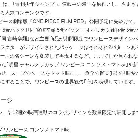
ス｣は、｢週刊少年ジャンプ｣に連載中の漫画を原作とし、さま
る人気コンテンツです。
ピース劇場版『ONE PIECE FILM RED』公開予定に先駆け
5食パック｣｢同 宮崎辛麺 5食パック｣｢同 バリカタ麺豚骨 5食
｣｢同 宮崎辛麺｣など主要商品が期間限定でワンピースデザイン
ラクターがデザインされたパッケージはそれぞれ2パターンあ
ースの名シーンを変装して再現するなど、ここでしか見られな
ん｢明星 チャルメラカップ ワンピース コンソメトマト味｣を
わせ、スープのベースをトマト味にし、魚介の旨実(味) の｢味
にすることで、ワンピースの世界観の｢海｣を表現しています。
ケージ
ン、計12種の映画連動のコラボデザインを数量限定で展開しま
プ ワンピース コンソメトマト味]