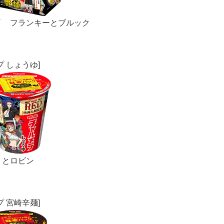
プ フランキーとブルック
プ しょうゆ]
ミとロビン
 宮崎辛麺]