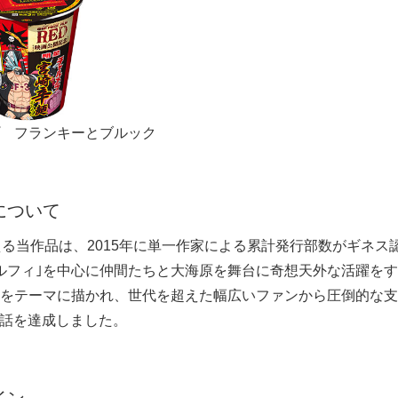
 フランキーとブルック
について
える当作品は、2015年に単一作家による累計発行部数がギネス
ルフィ｣を中心に仲間たちと大海原を舞台に奇想天外な活躍を
をテーマに描かれ、世代を超えた幅広いファンから圧倒的な支
00話を達成しました。
イン