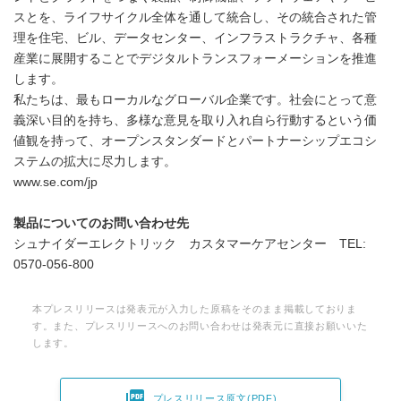
スとを、ライフサイクル全体を通して統合し、その統合された管
理を住宅、ビル、データセンター、インフラストラクチャ、各種
産業に展開することでデジタルトランスフォーメーションを推進
します。
私たちは、最もローカルなグローバル企業です。社会にとって意
義深い目的を持ち、多様な意見を取り入れ自ら行動するという価
値観を持って、オープンスタンダードとパートナーシップエコシ
ステムの拡大に尽力します。
www.se.com/jp
製品についてのお問い合わせ先
シュナイダーエレクトリック カスタマーケアセンター TEL:
0570-056-800
本プレスリリースは発表元が入力した原稿をそのまま掲載しておりま
す。また、プレスリリースへのお問い合わせは発表元に直接お願いいた
します。

プレスリリース原文(PDF)