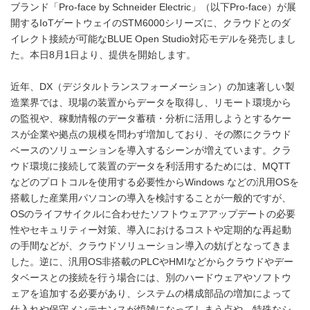
ブランド「Pro-face by Schneider Electric」（以下Pro-face）が展
開するIoTゲートウェイのSTM6000シリーズに、クラウドとのダ
イレクト接続が可能なBLUE Open Studio対応モデルを発売しまし
た。本日8月1日より、提供を開始します。
近年、DX（デジタルトランスフォーメーション）の加速著しい製
造業界では、現場の装置からデータを取得し、リモート環境から
の監視や、稼動情報のデータ蓄積・分析に活用しようとするケー
スが企業や拠点の規模を問わず増加しており、その際にクラウド
ベースのソリューションを導入するシーンが増えています。クラ
ウド環境に接続して装置のデータを利活用するためには、MQTT
などのプロトコルを使用する必要性からWindows などの汎用OSを
搭載した産業用パソコンの導入を検討することが一般的ですが、
OSのライフサイクルに合わせたソフトウェアアップデートの必要
性やセキュリティー対策、導入におけるコストや定期的な再起動
の手間などが、クラウドソリューション導入の妨げとなってきま
した。逆に、汎用OS非搭載のPLCやHMIなどからクラウドやデー
タベースとの接続を行う場合には、別のハードウェアやソフトウ
ェアを追加する必要があり、システムの構成部品の増加によって
仕入れや保守メンテナンスが煩雑になってしまう点や、特殊なシ