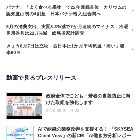
バナナ、「よく食べる果物」で22年連続首位 カリウムの
認知度は初の4割超 日本バナナ輸入組合調べ
6月の消費支出、実質3.3%減で7か月連続のマイナス 冷暖
房用器具は22.7%減 総務省家計調査
きょう8月7日は立秋 西日本は1か月平均気温「高い」確
率60％
動画で見るプレスリリース
政府全体でこども・若者の自殺防止に向
けた取組を強化します
2026.08.07 14:00
AIで組織の業務改善を支援する！ 「SKYSEA
Client View」の新CM「AI働き方分析レポー