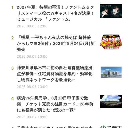
1
2027年夏、待望の再演！ファントム＆ク
リスティーヌ役のWキャスト4名が決定！
ミュージカル 『ファントム』
2026.08.06 12:00
2
「明星 一平ちゃん夜店の焼そば 超特盛
からしマヨ2個付」2026年8月24日(月)新
発売
2026.08.07 13:00
3
神奈川県厚木市に初の自社運営型物流拠
点が稼働～住宅資材物流を集約・効率化
し物流ネットワークを最適化～
2026.08.06 13:00
4
横浜vs沖縄尚学、8月10日甲子園で激
突 チケット完売の注目カード…28年前
にも横浜が演じた“伝説の一戦”
2026.08.07 19:00