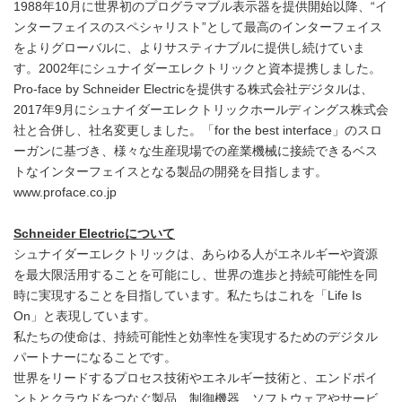
1988年10月に世界初のプログラマブル表示器を提供開始以降、“イ
ンターフェイスのスペシャリスト”として最高のインターフェイス
をよりグローバルに、よりサスティナブルに提供し続けていま
す。2002年にシュナイダーエレクトリックと資本提携しました。
Pro-face by Schneider Electricを提供する株式会社デジタルは、
2017年9月にシュナイダーエレクトリックホールディングス株式会
社と合併し、社名変更しました。「for the best interface」のスロ
ーガンに基づき、様々な生産現場での産業機械に接続できるベス
トなインターフェイスとなる製品の開発を目指します。
www.proface.co.jp
Schneider Electricについて
シュナイダーエレクトリックは、あらゆる人がエネルギーや資源
を最大限活用することを可能にし、世界の進歩と持続可能性を同
時に実現することを目指しています。私たちはこれを「Life Is
On」と表現しています。
私たちの使命は、持続可能性と効率性を実現するためのデジタル
パートナーになることです。
世界をリードするプロセス技術やエネルギー技術と、エンドポイ
ントとクラウドをつなぐ製品、制御機器、ソフトウェアやサービ