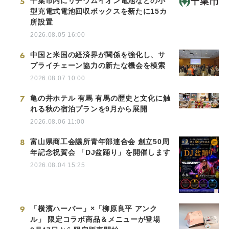
5
千葉市内にリチウムイオン電池などの小
型充電式電池回収ボックスを新たに15カ
所設置
2026.08.05 16:00
6
中国と米国の経済界が関係を強化し、サ
プライチェーン協力の新たな機会を模索
2026.08.07 10:00
7
亀の井ホテル 有馬 有馬の歴史と文化に触
れる秋の宿泊プランを9月から展開
2026.08.06 11:00
8
富山県商工会議所青年部連合会 創立50周
年記念祝賀会 「DJ盆踊り」を開催します
2026.08.04 15:25
9
「横濱ハーバー」×「柳原良平 アンク
ル」 限定コラボ商品＆メニューが登場