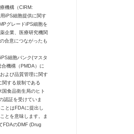
機構（CIRM:
用iPS細胞提供に関す
PグレードiPS細胞を
薬企業、医療研究機関
との合意につながったも
PS細胞バンク(マスタ
合機構（PMDA）に
および品質管理に関す
スに関する規制である
は米国食品衛生局のヒト
旨の認証を受けていま
ことはFDAに提出し
ことを意味します。ま
のDMF (Drug