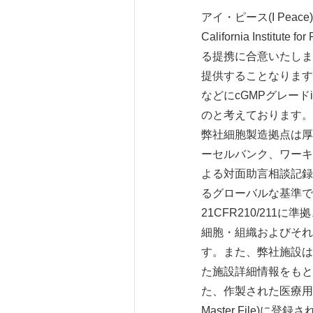
アイ・ピース(I Peace)
California Institute f
る提携に合意いたしま
提供することなります
などにcGMPグレー
のと考えております。
弊社細胞製造拠点は厚
ーセルバンク、ワーキ
よる対面助言相談記録
るグローバルな基準で
21CFR210/21
細胞・組織およびそれ
す。また、弊社施設は
た施設詳細情報をもと
た、作製された医療用i
Master File)に登