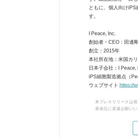
ともに、個人向けiP
す。
I Peace, Inc.
創始者・CEO：田邊剛士（
創立：2015年
本社所在地：米国カリ
日本子会社：I Peac
iPS細胞製造拠点（Peac
ウェブサイト
https:/
本プレスリリースは発
発表元に直接お願いい