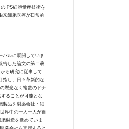
のiPS細胞量産技術を
由来細胞医療が日常的
ローバルに展開していま
報告した論文の第二著
初から研究に従事して
目指し、日々革新的な
の懸念なく複数のドナ
供することが可能とな
細胞製品を製薬会社・細
世界中の一人一人が自
細胞製造を進めていま
開発会社を支援すると