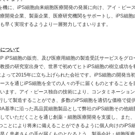
意を機に、iPS細胞由来細胞医療開発の発展に向け、アイ・ピース
療開発企業、製薬企業、医療研究機関をサポートし、iPS細胞
も早く実現するようより一層努力してまいります。
)
について
MP iPS細胞の販売、及び医療用細胞の製造受託サービスをグ
教授の研究室出身で、世界で初めてヒトiPS細胞の樹立成功を
によって2015年に立ち上げられた会社です。iPS細胞の開発当
ースを通じiPS細胞を全ての人々の手に届くものとすることを
います。アイ・ピース独自の技術により、コンタミネーション
並行して製造することができ、多数のiPS細胞を適切な価格で提
FDA基準に沿った高品質細胞製品として弊社のiPS細胞その他
していただくことを通じ創薬・細胞医療開発を支援し、また、
持つことにより将来に備えることができるように個人向けのiPS
早く患者さんの手が届くものとなるよう、製薬会社・細胞医療