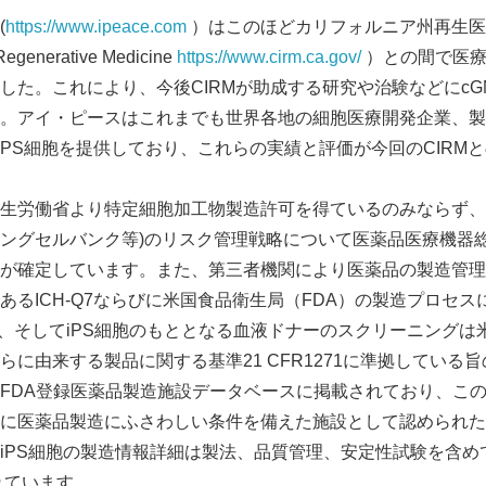
(
https://www.ipeace.com
）はこのほどカリフォルニア州再生医療
or Regenerative Medicine
https://www.cirm.ca.gov/
）との間で医療
した。これにより、今後CIRMが助成する研究や治験などにcGM
。アイ・ピースはこれまでも世界各地の細胞医療開発企業、製
ドiPS細胞を提供しており、これらの実績と評価が今回のCIRM
生労働省より特定細胞加工物製造許可を得ているのみならず、i
ングセルバンク等)のリスク管理戦略について医薬品医療機器総
が確定しています。また、第三者機関により医薬品の製造管理
あるICH-Q7ならびに米国食品衛生局（FDA）の製造プロセ
1に準拠、そしてiPS細胞のもととなる血液ドナーのスクリーニング
らに由来する製品に関する基準21 CFR1271に準拠している
FDA登録医薬品製造施設データベースに掲載されており、この
に医薬品製造にふさわしい条件を備えた施設として認められた
PS細胞の製造情報詳細は製法、品質管理、安定性試験を含めてFDA
録されています。