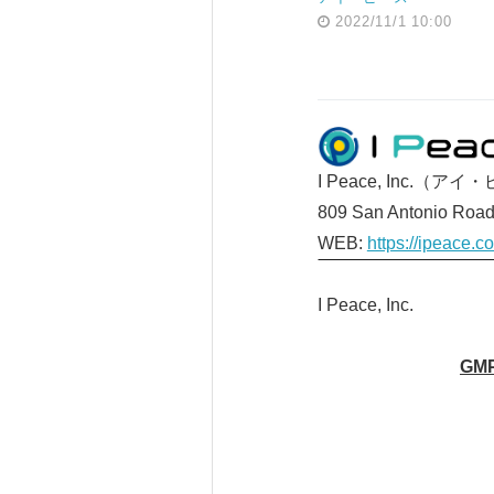
2022/11/1 10:00
I Peace, Inc.（
809 San Antonio Road, 
WEB:
https://ipeace.c
I Peace, Inc.
GM