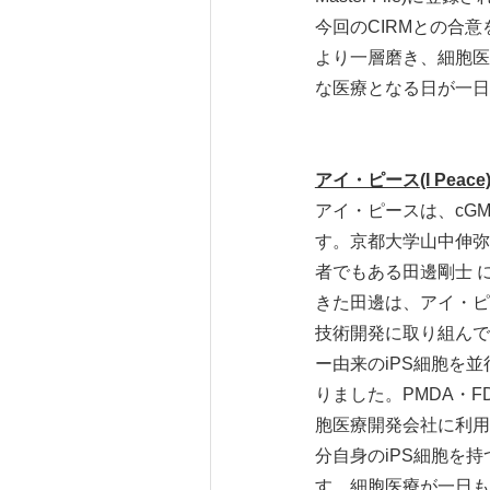
今回のCIRMとの合
より一層磨き、細胞医
な医療となる日が一日
アイ・ピース
(I Peace
アイ・ピースは、cG
す。京都大学山中伸弥
者でもある田邊剛士 
きた田邊は、アイ・ピ
技術開発に取り組んで
ー由来のiPS細胞を
りました。PMDA・
胞医療開発会社に利用
分自身のiPS細胞を
す。細胞医療が一日も