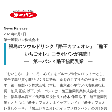
News Release
2023年3月1日
第一屋製パン株式会社
福島のソウルドリンク「酪王カフェオレ」「酪王
いちごオレ」コラボパンが発売！
― 第一パン × 酪王協同乳業 ―
「おいしさに まごころこめて」をグループ全社のモットーとし、
安全で高品質な商品づくりに努め、食を通じて社会の発展を目指
す、第一屋製パン株式会社（本社：東京都小平市／代表取締役社
長：細貝 正統 以下、第一パン）は、酪王協同乳業株式会社（本
社：福島県本宮市／代表取締役社長：鈴木 伸洋 以下、酪王協同乳
業）とともに『酪王カフェオレホイップサンド』『酪王カフェオ
レ蒸しケーキ』『酪王いちごオレホイップメロンパン』の3品を共