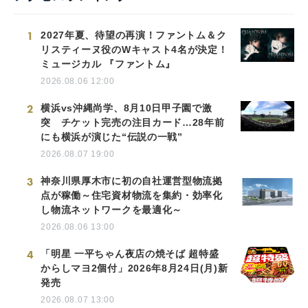
1
2027年夏、待望の再演！ファントム＆ク
リスティーヌ役のWキャスト4名が決定！
ミュージカル 『ファントム』
2026.08.06 12:00
2
横浜vs沖縄尚学、8月10日甲子園で激
突 チケット完売の注目カード…28年前
にも横浜が演じた“伝説の一戦”
2026.08.07 19:00
3
神奈川県厚木市に初の自社運営型物流拠
点が稼働～住宅資材物流を集約・効率化
し物流ネットワークを最適化～
2026.08.06 13:00
4
「明星 一平ちゃん夜店の焼そば 超特盛
からしマヨ2個付」2026年8月24日(月)新
発売
2026.08.07 13:00