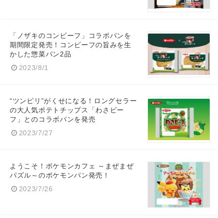
「ノザキのコンビーフ」コラボパンを
期間限定発売！コンビーフの旨みを生
かした惣菜パン2品
2023/8/1
“ツンピリ”がくせになる！ロングセラー
の大人気ポテトチップス「わさビー
フ」とのコラボパンを発売
2023/7/27
Japanese
ようこそ！ポケモンカフェ ～まぜまぜ
パズル～のポケモンパン発売！
2023/7/26
English