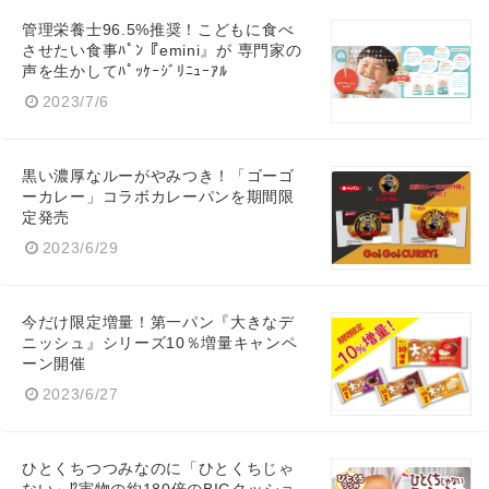
管理栄養士96.5%推奨！こどもに食べ
させたい食事ﾊﾟﾝ『emini』が 専門家の
声を生かしてﾊﾟｯｹｰｼﾞﾘﾆｭｰｱﾙ
2023/7/6
黒い濃厚なルーがやみつき！「ゴーゴ
ーカレー」コラボカレーパンを期間限
定発売
2023/6/29
今だけ限定増量！第一パン『大きなデ
ニッシュ』シリーズ10％増量キャンペ
ーン開催
2023/6/27
ひとくちつつみなのに「ひとくちじゃ