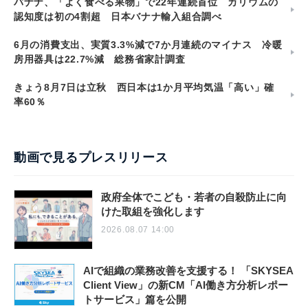
バナナ、「よく食べる果物」で22年連続首位 カリウムの
認知度は初の4割超 日本バナナ輸入組合調べ
6月の消費支出、実質3.3%減で7か月連続のマイナス 冷暖
房用器具は22.7%減 総務省家計調査
きょう8月7日は立秋 西日本は1か月平均気温「高い」確
率60％
動画で見るプレスリリース
政府全体でこども・若者の自殺防止に向
けた取組を強化します
2026.08.07 14:00
AIで組織の業務改善を支援する！ 「SKYSEA
Client View」の新CM「AI働き方分析レポー
トサービス」篇を公開