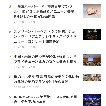
5
「横濱ハーバー」×「柳原良平 アンク
ル」 限定コラボ商品＆メニューが登場
8月17日から限定販売開始
2026.08.07 13:00
6
スクリーン×オーケストラで体感。ジョ
ン・ウィリアムズ：シネマ・スペクタキ
ュラー・コンサート開催決定！
2026.08.08 10:00
7
中国と米国の経済界が関係を強化し、サ
プライチェーン協力の新たな機会を模索
2026.08.07 10:00
8
亀の井ホテル 有馬 有馬の歴史と文化に触
れる秋の宿泊プランを9月から展開
2026.08.06 11:00
9
ISHCMCの2026年卒業生、2人がIBで満
点、学年平均34.5点