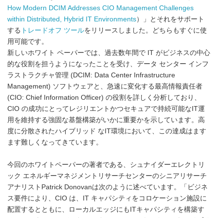
How Modern DCIM Addresses CIO Management Challenges
within Distributed, Hybrid IT Environments
）」とそれをサポート
する
トレードオフ ツール
をリリースしました。どちらもすぐに使
用可能です。
新しいホワイト ペーパーでは、過去数年間で IT がビジネスの中心
的な役割を担うようになったことを受け、データ センター インフ
ラストラクチャ管理 (DCIM: Data Center Infrastructure
Management) ソフトウェアと、急速に変化する最高情報責任者
(CIO: Chief Information Officer) の役割を詳しく分析しており、
CIO の成功にとってレジリエントかつセキュアで持続可能なIT運
用を維持する強固な基盤構築がいかに重要かを示しています。高
度に分散されたハイブリッド なIT環境において、この達成はます
ます難しくなってきています。
今回のホワイトペーパーの著者である、シュナイダーエレクトリ
ック エネルギーマネジメントリサーチセンターのシニアリサーチ
アナリストPatrick Donovanは次のように述べています。「ビジネ
ス要件により、CIO は、IT キャパシティをコロケーション施設に
配置するとともに、ローカルエッジにもITキャパシティを構築す