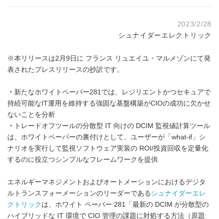
2023/2/28
シュナイダーエレクトリック
※本リリースは2月9日に フランス リュエイユ・マルメゾンにて発
表されたプレスリリースの抄訳です。
・
新たなホワイトペーパー281では、レジリエントかつセキュアで
持続可能なIT運用を維持する強固な基盤構築がCIOの成功に欠かせ
ないことを分析
・
トレードオフツールの分散型 IT 向けの DCIM 監視値計算ツール
は、ホワイトペーパーの裏付けとして、ユーザーが「what-if」シ
ナリオを実行して監視ソフトウェア実装の ROI/投資回収を定量化
するのに役立つシンプルなフレームワークを提供
エネルギーマネジメントおよびオートメーションにおけるデジタ
ルトランスフォーメーションのリーダーである
シュナイダーエレ
クトリック
は、ホワイト ペーパー 281「最新の DCIM が分散型の
ハイブリッドな IT 環境で CIO 管理の課題に対処する方法（原題: