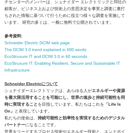
チセンターのメンバーは、シュナイダー エレクトリックと同社の
顧客が、ビジネス上および技術上の意思決定を事実と調査に裏打
ちされた情報に基づいて行うために役立つ様々な調査を実施して
います。 研究の多くは、一般に無料で公開されています。
参考資料
:
Schneider Electric DCIM web page
The DCIM 3.0 trend explained in 500 words
EcoStruxure IT and DCIM 3.0 in 60 seconds
EcoStruxure IT: Enabling Resilient, Secure and Sustainable IT
Infrastructure
Schneider Electric
について
シュナイダーエレクトリックは、あらゆる人が
エネルギーや資源
を最大限活用することを可能にし、世界の進歩と持続可能性を同
時に実現すること
を目指しています。私たちはこれを
「
Life Is
On
」
と表現しています。
私たちの使命は、
持続可能性と効率性を実現するためのデジタル
パートナー
になることです。
世界をリードするプロセス技術やエネルギー技術と、エンドポイ