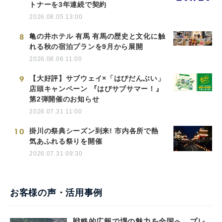
トナーを3年連続で契約
2026.08.05 13:00
8
亀の井ホテル 有馬 有馬の歴史と文化に触
れる秋の宿泊プランを9月から展開
2026.08.06 11:00
9
【大好評】サブウェイ×「はぴだんぶい」
店頭キャンペーン 『はぴサブサマー！』
第2弾開催のお知らせ
2026.07.31 11:00
10
掛川の祭典シーズン到来! 市内各所で熱
気あふれる祭りを開催
2026.07.31 09:30
お客様の声・活用事例
戦略的広報で堺の魅力を全国へ。プレ