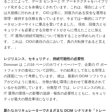
ることによって、データ センターと IT アーキテクチャをハイブリ
ッド化することを余儀なくされています。これは、場合によって
は大規模に行われます。 CIO は常に、回復力のある安全な運用を
管理・維持する任務を負っていますが、今までは一般的にコアデ
ータセンターサイトに重点を置いてきました。 現在、回復力とセ
キュリティを必要とする分散サイトがさらに増えたことに加え
て、IT 運用の持続可能性について報告することが求められていま
す。 これは、CIOの責任の点において、真の大転換であると言え
ます。」
レジリエンス、セキュリティ、持続可能性の必要性
Donovan は この16 ページのホワイトペーパーで、企業の IT ポー
トフォリオの進化について説明し、その結果として生じる管理上
の課題について考察しています。 彼は、最新の DCIM ソフトウェ
アがどのように進化し、分散が進む環境に合わせて最適化されて
いるかを説明しています。 分散型 IT では、レジリエンスの向上、
IT 運用の環境への影響の追跡・報告の必要性とともに、セキュリ
ティが最大の懸念事項になります。
新たなカリキュレーターでさまざまな
DCIM
シナリオを「トレー