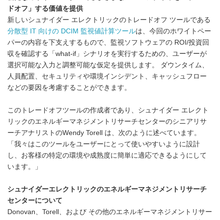
ドオフ」する価値を提供
新しいシュナイダー エレクトリックのトレードオフ ツールである
分散型
IT
向けの DCIM 監視値計算ツール
は、今回のホワイトペー
パーの内容を下支えするもので、監視ソフトウェアの ROI/投資回
収を確認する「what-if」シナリオを実行するための、ユーザーが
選択可能な入力と調整可能な仮定を提供します。 ダウンタイム、
人員配置、セキュリティや環境インシデント、キャッシュフロー
などの要因を考慮することができます。
このトレードオフツールの作成者であり、シュナイダー エレクト
リックのエネルギーマネジメントリサーチセンターのシニアリサ
ーチアナリストのWendy Torell は、次のように述べています。
「我々はこのツールをユーザーにとって使いやすいように設計
し、お客様の特定の環境や成熟度に簡単に適応できるようにして
います。」
シュナイダーエレクトリックのエネルギーマネジメントリサーチ
センターについて
Donovan、Torell、および その他のエネルギーマネジメントリサー