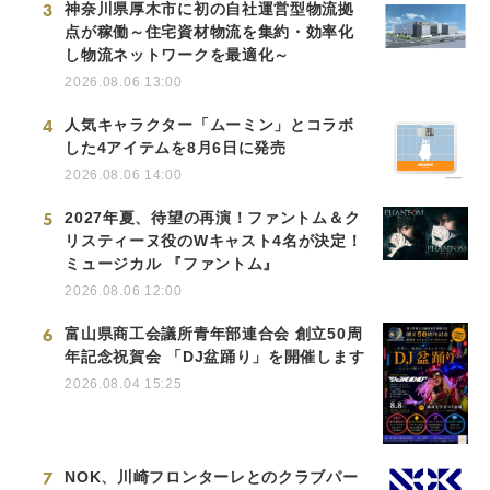
3
神奈川県厚木市に初の自社運営型物流拠
点が稼働～住宅資材物流を集約・効率化
し物流ネットワークを最適化～
2026.08.06 13:00
4
人気キャラクター「ムーミン」とコラボ
した4アイテムを8月6日に発売
2026.08.06 14:00
5
2027年夏、待望の再演！ファントム＆ク
リスティーヌ役のWキャスト4名が決定！
ミュージカル 『ファントム』
2026.08.06 12:00
6
富山県商工会議所青年部連合会 創立50周
年記念祝賀会 「DJ盆踊り」を開催します
2026.08.04 15:25
7
NOK、川崎フロンターレとのクラブパー