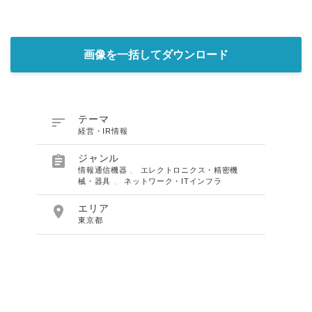
画像を一括してダウンロード

テーマ
経営・IR情報

ジャンル
情報通信機器
、
エレクトロニクス・精密機
械・器具
、
ネットワーク・ITインフラ

エリア
東京都