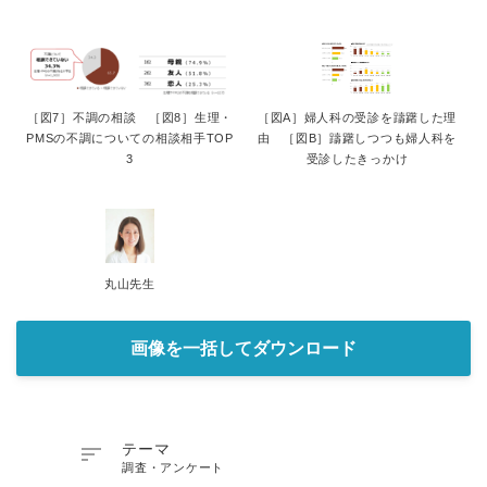
［図7］不調の相談 ［図8］生理・
［図A］婦人科の受診を躊躇した理
PMSの不調についての相談相手TOP
由 ［図B］躊躇しつつも婦人科を
3
受診したきっかけ
丸山先生
画像を一括してダウンロード

テーマ
調査・アンケート