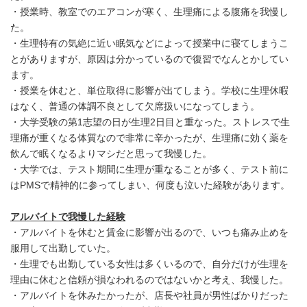
・授業時、教室でのエアコンが寒く、生理痛による腹痛を我慢し
た。
・生理特有の気絶に近い眠気などによって授業中に寝てしまうこ
とがありますが、原因は分かっているので復習でなんとかしてい
ます。
・授業を休むと、単位取得に影響が出てしまう。学校に生理休暇
はなく、普通の体調不良として欠席扱いになってしまう。
・大学受験の第1志望の日が生理2日目と重なった。ストレスで生
理痛が重くなる体質なので非常に辛かったが、生理痛に効く薬を
飲んで眠くなるよりマシだと思って我慢した。
・大学では、テスト期間に生理が重なることが多く、テスト前に
はPMSで精神的に参ってしまい、何度も泣いた経験があります。
アルバイトで我慢した経験
・アルバイトを休むと賃金に影響が出るので、いつも痛み止めを
服用して出勤していた。
・生理でも出勤している女性は多くいるので、自分だけが生理を
理由に休むと信頼が損なわれるのではないかと考え、我慢した。
・アルバイトを休みたかったが、店長や社員が男性ばかりだった