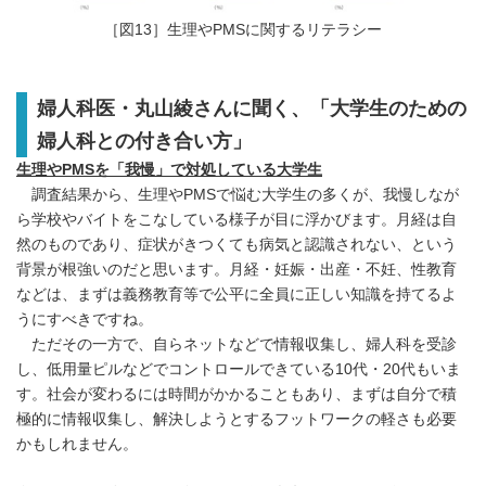
［図13］生理やPMSに関するリテラシー
婦人科医・丸山綾さんに聞く、「大学生のための
婦人科との付き合い方」
生理やPMSを「我慢」で対処している大学生
調査結果から、生理やPMSで悩む大学生の多くが、我慢しなが
ら学校やバイトをこなしている様子が目に浮かびます。月経は自
然のものであり、症状がきつくても病気と認識されない、という
背景が根強いのだと思います。月経・妊娠・出産・不妊、性教育
などは、まずは義務教育等で公平に全員に正しい知識を持てるよ
うにすべきですね。
ただその一方で、自らネットなどで情報収集し、婦人科を受診
し、低用量ピルなどでコントロールできている10代・20代もいま
す。社会が変わるには時間がかかることもあり、まずは自分で積
極的に情報収集し、解決しようとするフットワークの軽さも必要
かもしれません。