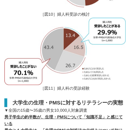
［図10］婦人科受診の検討
［図11］婦人科の受診経験
大学生の生理・PMSに対するリテラシーの実態
▼全国の15歳〜35歳の男女10,000人対象調査
男子学生の約半数が、生理・PMSについて「知識不足」と感じて
いる