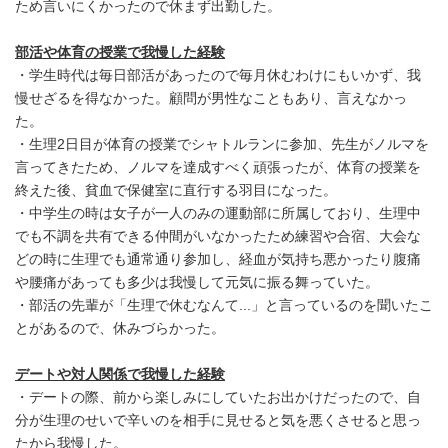
ため言いにくかったので休まず出勤した。
部活や体育の授業で我慢した経験
・学生時代は毎日部活があったので毎月休むわけにもいかず、我
慢せざるを得なかった。顧問が男性なこともあり、言えなかっ
た。
・生理2日目が体育の授業でシャトルランに参加、先生がノルマを
言ってきたため、ノルマを達成すべく頑張ったが、体育の授業を
終えた後、貧血で保健室に直行する羽目になった。
・中学生の時は女子が一人のみの運動部に所属しており、生理中
でも不調を共有できる仲間がいなかったため練習や合宿、大会な
どの時に生理でも通常通り参加し、経血が気持ち悪かったり腹痛
や腰痛があっても多少は我慢して元気に振る舞っていた。
・部活の先輩が「生理で休むなんて...」と言っているのを聞いたこ
とがあるので、休みづらかった。
デートや対人関係で我慢した経験
・デートの際、前から楽しみにしていたお出かけだったので、自
分が生理のせいで辛いのを相手に見せると気を悪くさせると思っ
たから我慢した。