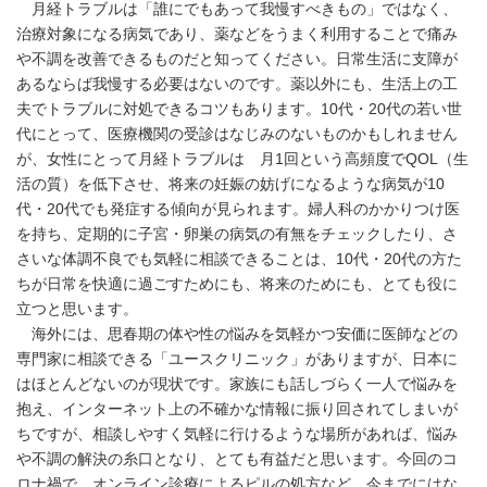
月経トラブルは「誰にでもあって我慢すべきもの」ではなく、
治療対象になる病気であり、薬などをうまく利用することで痛み
や不調を改善できるものだと知ってください。日常生活に支障が
あるならば我慢する必要はないのです。薬以外にも、生活上の工
夫でトラブルに対処できるコツもあります。10代・20代の若い世
代にとって、医療機関の受診はなじみのないものかもしれません
が、女性にとって月経トラブルは 月1回という高頻度でQOL（生
活の質）を低下させ、将来の妊娠の妨げになるような病気が10
代・20代でも発症する傾向が見られます。婦人科のかかりつけ医
を持ち、定期的に子宮・卵巣の病気の有無をチェックしたり、さ
さいな体調不良でも気軽に相談できることは、10代・20代の方た
ちが日常を快適に過ごすためにも、将来のためにも、とても役に
立つと思います。
海外には、思春期の体や性の悩みを気軽かつ安価に医師などの
専門家に相談できる「ユースクリニック」がありますが、日本に
はほとんどないのが現状です。家族にも話しづらく一人で悩みを
抱え、インターネット上の不確かな情報に振り回されてしまいが
ちですが、相談しやすく気軽に行けるような場所があれば、悩み
や不調の解決の糸口となり、とても有益だと思います。今回のコ
ロナ禍で、オンライン診療によるピルの処方など、今までにはな