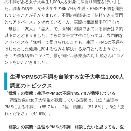
の不調がある女子大学生1,000人を対象に深掘り調査を行いまし
た。調査の結果、女子大学生の85.7%が生理・PMSの不調を我慢
していることが分かりました。不調の相談先に「信頼できる専門
的なアドバイス」を求めている一方、実際の相談相手TOP３は
「母親」「友人」「恋人」で、医師に相談できている割合は２割
以下にとどまりました。さらに女子大学生にとっては、専門的な
アドバイスを「無料」で受けられることも、生理・PMSの不調を
はじめとした健康に関する悩みを解決する糸口となるようです。
今回の調査結果について、霞が関ビル診療所の丸山 綾さんにコメ
ントをいただきました。
生理やPMSの不調を自覚する女子大学生1,000人
調査のトピックス
「我慢」の実態：生理やPMSの不調で85.7％が我慢している
・ 調査対象の女子大学生が我慢している症状は、1位「生理や
PMSによる不調」（85.7％）、2位「頭痛」（51.8％）、3位「疲
れ・だるさ」（44.6%）。
「相談」の実態：生理やPMSの不調 相談したいと思っても、医