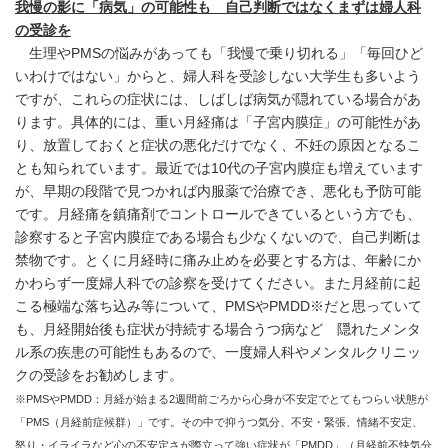
我慢の影に「病気」の可能性も 自己判断ではなくまずは婦人科
の受診を
生理やPMSの悩みがあっても「我慢で乗り切れる」「毎回ひど
いわけではない」からと、婦人科を受診しない大学生も多いよう
ですが、これらの症状には、しばしば病気が隠れている場合があ
ります。具体的には、重い月経痛は「子宮内膜症」の可能性があ
り、放置しておくと症状の悪化だけでなく、不妊の原因となるこ
とも知られています。最近では10代の子宮内膜症も増えています
が、早期の段階で見つかれば内服薬で治療でき、悪化も予防可能
です。月経痛を鎮痛剤でコントロールできているという方でも、
診察すると子宮内膜症である場合も少なくないので、自己判断は
禁物です。とくに月経時に痛み止めを必要とする方は、年齢にか
かわらず一度婦人科での診察を受けてください。また月経前に起
こる極端な落ち込み等について、PMSやPMDD※だと思っていて
も、月経開始後も症状が持続する場合うつ病など 隠れたメンタ
ル系の疾患の可能性もあるので、一度婦人科やメンタルクリニッ
クの受診をお勧めします。
※PMSやPMDD：月経が始まる2週間前ごろから心身が不安定でとてもつらい状態が
「PMS（月経前症候群）」です。その中で抑うつ気分、不安・緊張、情緒不安定、
怒り・イライラなど心の不安定さが際立って強い症状が「PMDD」（月経前不快気分