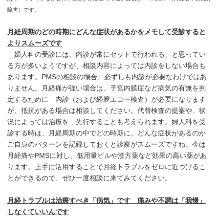
障害）です。
月経周期のどの時期にどんな症状があるかをメモして受診すると
よりスムーズです
婦人科の受診には、内診が常にセットで行われる、と思ってい
る方が多いようですが、相談内容によっては内診をしない場合も
あります。PMSの相談の場合、必ずしも内診が必要なわけではあ
りません。月経痛が強い場合は、子宮内膜症など病気の有無を判
定するために 内診（および経膣エコー検査）が必要になります
が、抵抗がある場合は相談してください。代替検査の提案や、状
況によっては治療を 先行することも考えられます。婦人科を受
診する時は、月経周期の中でどの時期に、どんな症状があるのか
ご自身のパターンを記録しておくと診察がスムーズですね。今は
月経痛やPMSに対し、低用量ピルや漢方薬など効果の高い薬があ
ります。上手に活用することで月経トラブルをゼロに近づけるこ
とができるので、ぜひ一度相談に来てみてください。
月経トラブルは治療すべき「病気」です 痛みや不調は「我慢」
しなくていいんです