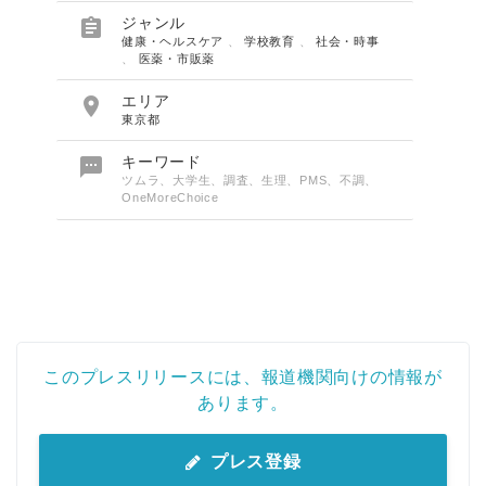

ジャンル
健康・ヘルスケア
、
学校教育
、
社会・時事
、
医薬・市販薬

エリア
東京都

キーワード
ツムラ、大学生、調査、生理、PMS、不調、
OneMoreChoice
このプレスリリースには、報道機関向けの情報が
あります。
プレス登録