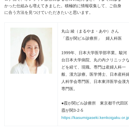
かった仕組みも増えてきました。積極的に情報収集して、ご自身
に合う方法を見つけていただきたいと思います。
丸山 綾（まるやま・あや）さん
「霞が関ビル診療所」 婦人科医
1999年、日本大学医学部卒業。駿河
台日本大学病院、丸の内クリニック
どを経て、現職。専門は産婦人科一
般、漢方診療。医学博士、日本産科
人科学会専門医、日本東洋医学会漢
専門医。
●霞が関ビル診療所 東京都千代田区
霞が関3-2-5
https://
kasumigaseki.kenkoigaku.or.j