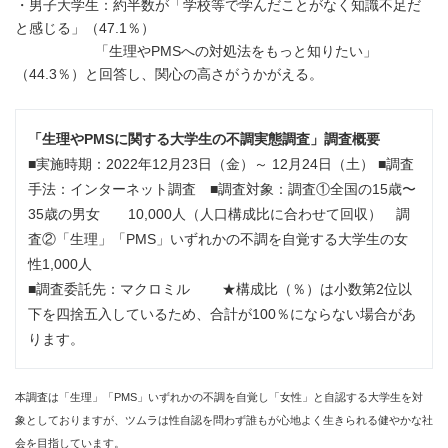
・男子大学生：約半数が「学校等で学んだことがなく知識不足だ
と感じる」（47.1％）
「生理やPMSへの対処法をもっと知りたい」
（44.3％）と回答し、関心の高さがうかがえる。
「生理やPMSに関する大学生の不調実態調査」調査概要
■実施時期：2022年12月23日（金）～ 12月24日（土） ■調査
手法：インターネット調査 ■調査対象：調査①全国の15歳〜
35歳の男女 10,000人（人口構成比に合わせて回収） 調
査②「生理」「PMS」いずれかの不調を自覚する大学生の女
性1,000人
■調査委託先：マクロミル ★構成比（％）は小数第2位以
下を四捨五入しているため、合計が100％にならない場合があ
ります。
本調査は「生理」「PMS」いずれかの不調を自覚し「女性」と自認する大学生を対
象としておりますが、ツムラは性自認を問わず誰もが心地よく生きられる健やかな社
会を目指しています。