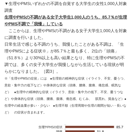
▼生理やPMSいずれかの不調を自覚する大学生の女性1,000人対象
調査
生理やPMSの不調がある女子大学生1,000人のうち、85.7％が生理
やPMS不調で「我慢」している
ここからは、生理やPMSの不調がある女子大学生1,000人を対象
に調査を行いました。
日常生活で感じる不調のうち、我慢したことがある不調は、「生
理やPMSによる症状※」が85.7％と最も多く、2位の「頭痛」
（51.8％）より30%以上も高い結果となり、特に生理やPMSの不
調では、多くの女子大学生が我慢しながら生活している現状が明
らかになりました。［図3］。
※「生理やPMSの症状」には ●生理前の精神的な症状（イライラ、不安、憂うつ、
意欲・集中力の低下など）や身体的な症状（頭痛、腰痛、腹痛、倦怠感、眠気な
ど） ●生理中の精神的な症状（イライラ、意欲・集中力の低下、不安、憂うつな
ど）や身体的な症状（頭痛、腰痛、腹痛、倦怠感、むくみ、 肌荒れ、貧血など）●
生理中の経血量が多い・少ない ●生理不順（生理周期や生理の期間が短い・長いな
ど） の症状が含まれます。