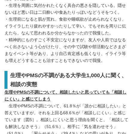
・生理を周囲に気付かれたくなく具合の悪さを隠している。隠せ
ないほど悪い日は二日酔いや食あたりっぽいなどうそをつく。
・生理前になると肌が荒れ、食欲や睡眠欲が止められなくなり、
イライラしたり疲れやすかったりして辛い。でもそれを周りに伝
えたら、なんて思われるか分からなかったので我慢した。
・精神的にものすごく不安定になりますが、友人や人前ではなる
べく出さないよう心がけたり、その中で試験や部活動などさまざ
まなイベント等があり、より自己肯定感も低くなり、イライラ等
も増えどうすることも治すこともできないので我慢。
生理やPMSの不調がある大学生1,000人に聞く、
相談の実態
生理やPMSの不調について、相談したいと思っていても「相談し
にくい」と感じてしまう
生理やPMSの不調について、61.8％が「誰かに相談したい」と
答えていますが、それを上回る68.6％が「相談しにくい」と感じ
ています［図5］。相談しにくいと思う理由を聞くと、「相談して
も解決しなさそう」（51.6％）、相手に「気を遣わせそう」
（51.0％）、「困らせそう」（39.4％）などの思いがあり、なか