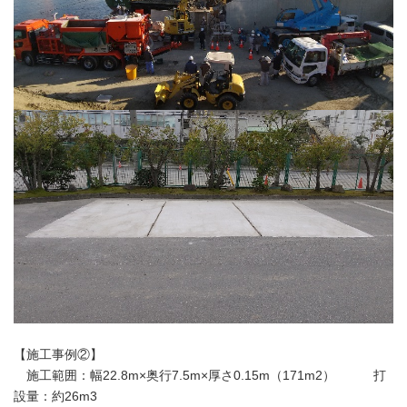
【施工事例②】
施工範囲：幅22.8m×奥行7.5m×厚さ0.15m（171m2） 打
設量：約26m3