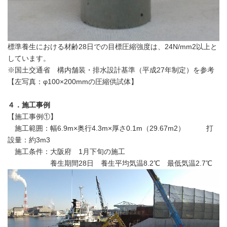
標準養生における材齢28日での目標圧縮強度は、24N/mm2以上と
しています。
※国土交通省 構内舗装・排水設計基準（平成27年制定）を参考
【左写真：φ100×200mmの圧縮供試体】
４．施工事例
【施工事例①】
施工範囲：幅6.9m×奥行4.3m×厚さ0.1m（29.67m2） 打
設量：約3m3
施工条件：大阪府 1月下旬の施工
養生期間28日 養生平均気温8.2℃ 最低気温2.7℃