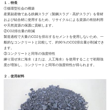
１．特長
①循環型社会の構築
産業副産物である鉄鋼スラグ（製鋼スラグ・高炉スラグ）を骨材
および結合材に使用するため、リサイクルによる資源の有効利用
や天然資源の保護に貢献します。
②CO2排出量の削減
製造過程で大量のCO2を排出するセメントを使用しないため、一
般的なコンクリートと比較して、約90％のCO2排出量が削減でき
ます。
③コンクリートと同等の強度特性
練り混ぜ水に海水（または、人工海水）を使用することで初期強
度が増加し、コンクリートと同等の強度特性が得られます。
２．使用材料