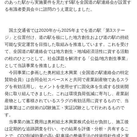
のあった駅から実施要件を充たす5駅を全国道の駅連絡会が設置す
る有識者委員会※に諮問のうえ選定しました。
国土交通省では2020年から2025年までを道の駅「第3ステー
ジ」と位置付け、道の駅を核にした地方創生および道の駅の持続
可能な安定運営を目指した取組みを推進しています。これを受け
て、全国道の駅連絡会では地方創生・地域経済活性に資する活動
の柱のひとつとして、社会課題を解消する「公益/地方創生事業」
として当該事業を推進しました。
今回事業に参画した奥村組土木興業（全国道の駅連絡会の特定
賛助会員）は合同会社スペースＫと共同で産業副産物であるスラ
グを有効活用し、セメントを使用せずに固化体を生成する技術開
発に取り組んできました。これは環境負荷低減に寄与し、産業副
産物として蓄積されているスラグの有効活用に資するもので、当
該事業はこの技術の試験施工・実証試験として行われるもので
す。
当事業の施工費用は奥村組土木興業株式会社が負担し、施工後
は定期的な追跡調査を行い、その結果を評価・分析・共有するこ
とで、CO2削減効果の高い駐車場の整備手法の技術指針作成と実