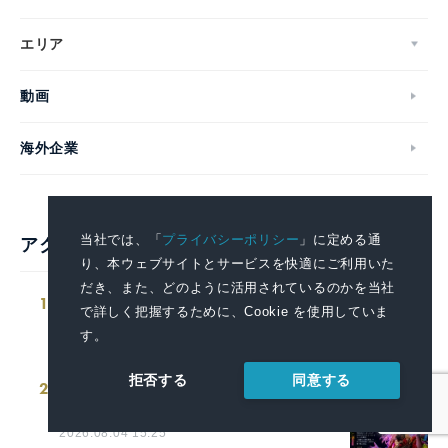
エリア
動画
海外企業
当社では、「
プライバシーポリシー
」に定める通
アクセスランキング
り、本ウェブサイトとサービスを快適にご利用いた
だき、また、どのように活用されているのかを当社
1
「地中海本まぐろ」フェア-8月7日（金）
で詳しく把握するために、Cookie を使用していま
より期間・数量限定で販売-
す。
2026.08.04 14:00
同意する
拒否する
2
富山県商工会議所青年部連合会 創立50周
年記念祝賀会 「DJ盆踊り」を開催します
2026.08.04 15:25