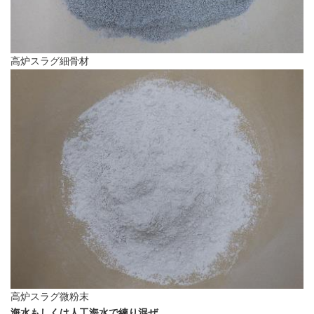
高炉スラグ細骨材
高炉スラグ微粉末
海水もしくは人工海水で練り混ぜ