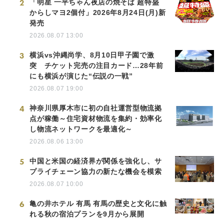
2
「明星 一平ちゃん夜店の焼そば 超特盛
からしマヨ2個付」2026年8月24日(月)新
発売
2026.08.07 13:00
3
横浜vs沖縄尚学、8月10日甲子園で激
突 チケット完売の注目カード…28年前
にも横浜が演じた“伝説の一戦”
2026.08.07 19:00
4
神奈川県厚木市に初の自社運営型物流拠
点が稼働～住宅資材物流を集約・効率化
し物流ネットワークを最適化～
2026.08.06 13:00
5
中国と米国の経済界が関係を強化し、サ
プライチェーン協力の新たな機会を模索
2026.08.07 10:00
6
亀の井ホテル 有馬 有馬の歴史と文化に触
れる秋の宿泊プランを9月から展開