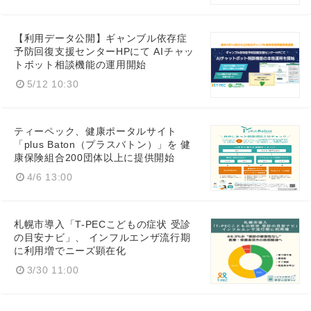
【利用データ公開】ギャンブル依存症
予防回復支援センターHPにて AIチャッ
トボット相談機能の運用開始
English
5/12 10:30
ティーペック、健康ポータルサイト
「plus Baton（プラスバトン）」を 健
康保険組合200団体以上に提供開始
4/6 13:00
札幌市導入「T-PECこどもの症状 受診
の目安ナビ」、 インフルエンザ流行期
に利用増でニーズ顕在化
3/30 11:00