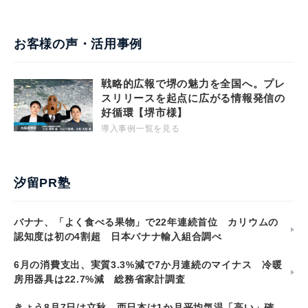
お客様の声・活用事例
戦略的広報で堺の魅力を全国へ。プレ
スリリースを起点に広がる情報発信の
好循環【堺市様】
導入事例一覧を見る
汐留PR塾
バナナ、「よく食べる果物」で22年連続首位 カリウムの
認知度は初の4割超 日本バナナ輸入組合調べ
6月の消費支出、実質3.3%減で7か月連続のマイナス 冷暖
房用器具は22.7%減 総務省家計調査
きょう8月7日は立秋 西日本は1か月平均気温「高い」確