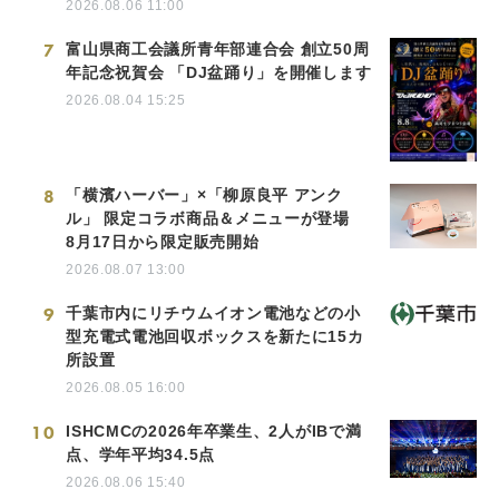
2026.08.06 11:00
7
富山県商工会議所青年部連合会 創立50周
年記念祝賀会 「DJ盆踊り」を開催します
2026.08.04 15:25
8
「横濱ハーバー」×「柳原良平 アンク
ル」 限定コラボ商品＆メニューが登場
8月17日から限定販売開始
2026.08.07 13:00
9
千葉市内にリチウムイオン電池などの小
型充電式電池回収ボックスを新たに15カ
所設置
2026.08.05 16:00
10
ISHCMCの2026年卒業生、2人がIBで満
点、学年平均34.5点
2026.08.06 15:40