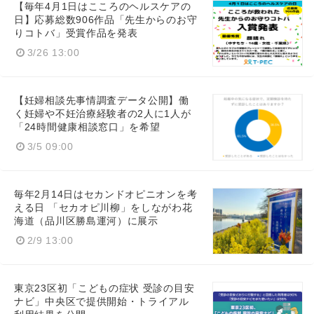
【毎年4月1日はこころのヘルスケアの
日】応募総数906作品「先生からのお守
りコトバ」受賞作品を発表
3/26 13:00
【妊婦相談先事情調査データ公開】働
く妊婦や不妊治療経験者の2人に1人が
「24時間健康相談窓口」を希望
3/5 09:00
毎年2月14日はセカンドオピニオンを考
える日 「セカオピ川柳」をしながわ花
海道（品川区勝島運河）に展示
2/9 13:00
東京23区初「こどもの症状 受診の目安
ナビ」中央区で提供開始・トライアル