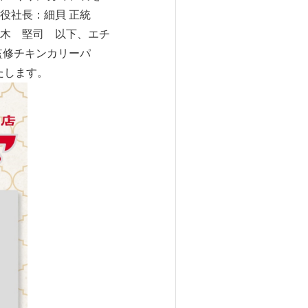
締役社長：細貝 正統
木 堅司 以下、エチ
監修チキンカリーパ
たします。