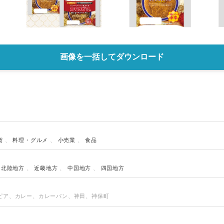
画像を一括してダウンロード
貨
、
料理・グルメ
、
小売業
、
食品
・北陸地方
、
近畿地方
、
中国地方
、
四国地方
ピア、カレー、カレーパン、神田、神保町