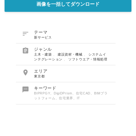
画像を一括してダウンロード

テーマ
新サービス

ジャンル
土木・建築
、
建設資材・機械
、
システムイ
ンテグレーション
、
ソフトウエア・情報処理

エリア
東京都

キーワード
BIPRPGY、DigiDPrism、住宅CAD、BIMプラ
ットフォーム、住宅業界、IT