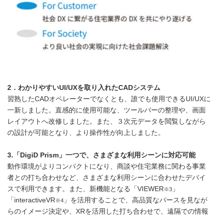
2
．わかりやすい
UI/UX
を取り入れた
CAD
システム
習熟したCADオペレーターでなくとも、誰でも使用できるUI/UXに
一新しました。直感的に使用可能な、ツールバーの整理や、画面
レイアウトへ改修しました。また、３次元データを閲覧しながら
の設計が可能となり、より操作性が向上しました。
3.
「
DigiD Prism
」一つで、さまざまな
利用シーンに対応可能
動作環境がよりコンパクトになり、商談や住宅業務に関わる事業
者との打ち合わせなど、さまざまな利用シーンに合わせたデバイ
スで利用できます。また、新機能となる「VIEWER
」
※3
「interactiveVR
」を活用することで、高品質なパースを見なが
※4
らのイメージ決定や、XRを活用した打ち合わせで、遠隔での情報