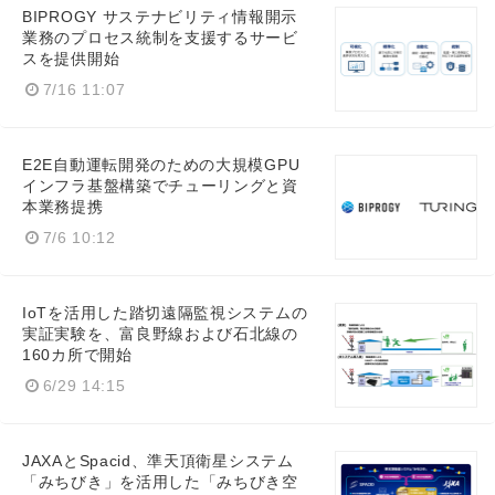
BIPROGY サステナビリティ情報開示
業務のプロセス統制を支援するサービ
スを提供開始
7/16 11:07
E2E自動運転開発のための大規模GPU
Japanese
インフラ基盤構築でチューリングと資
本業務提携
7/6 10:12
English
IoTを活用した踏切遠隔監視システムの
実証実験を、富良野線および石北線の
160カ所で開始
6/29 14:15
JAXAとSpacid、準天頂衛星システム
「みちびき」を活用した「みちびき空