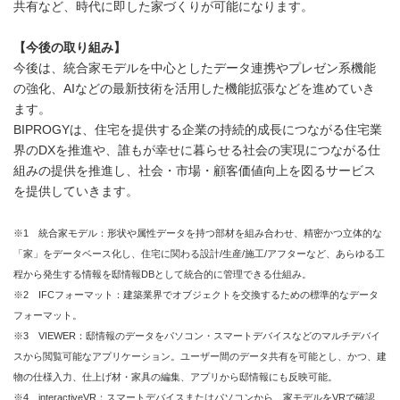
共有など、時代に即した家づくりが可能になります。
【今後の取り組み】
今後は、統合家モデルを中心としたデータ連携やプレゼン系機能
の強化、AIなどの最新技術を活用した機能拡張などを進めていき
ます。
BIPROGYは、住宅を提供する企業の持続的成長につながる住宅業
界のDXを推進や、誰もが幸せに暮らせる社会の実現につながる仕
組みの提供を推進し、社会・市場・顧客価値向上を図るサービス
を提供していきます。
※1 統合家モデル：形状や属性データを持つ部材を組み合わせ、精密かつ立体的な
「家」をデータベース化し、住宅に関わる設計/生産/施工/アフターなど、あらゆる工
程から発生する情報を邸情報DBとして統合的に管理できる仕組み。
※2 IFCフォーマット：建築業界でオブジェクトを交換するための標準的なデータ
フォーマット。
※3 VIEWER：邸情報のデータをパソコン・スマートデバイスなどのマルチデバイ
スから閲覧可能なアプリケーション。ユーザー間のデータ共有を可能とし、かつ、建
物の仕様入力、仕上げ材・家具の編集、アプリから邸情報にも反映可能。
※4 interactiveVR：スマートデバイスまたはパソコンから、家モデルをVRで確認、