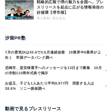
戦略的広報で堺の魅力を全国へ。プレ
スリリースを起点に広がる情報発信の
好循環【堺市様】
導入事例一覧を見る
汐留PR塾
7月の景気DIは43.6で3カ月連続改善 10業界中6業界が上
向く 帝国データバンク調べ
尼崎市、堂安律選手へのメッセージを13日まで募集 10月
の市制110周年式典で掲示
お盆玉、子ども1人あたり平均9,977円 用意する人は
38.6% ソニー損保調べ
動画で見るプレスリリース