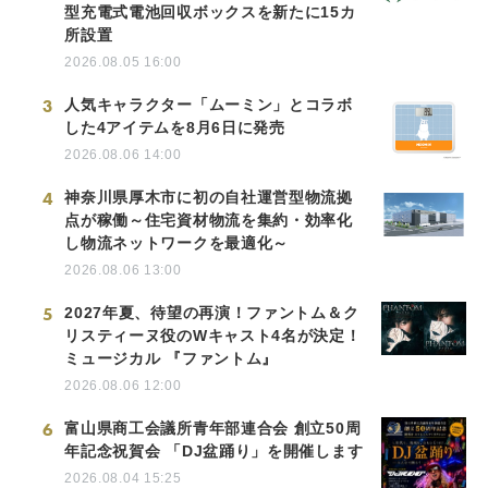
型充電式電池回収ボックスを新たに15カ
所設置
2026.08.05 16:00
3
人気キャラクター「ムーミン」とコラボ
した4アイテムを8月6日に発売
2026.08.06 14:00
4
神奈川県厚木市に初の自社運営型物流拠
点が稼働～住宅資材物流を集約・効率化
し物流ネットワークを最適化～
2026.08.06 13:00
5
2027年夏、待望の再演！ファントム＆ク
リスティーヌ役のWキャスト4名が決定！
ミュージカル 『ファントム』
2026.08.06 12:00
6
富山県商工会議所青年部連合会 創立50周
年記念祝賀会 「DJ盆踊り」を開催します
2026.08.04 15:25