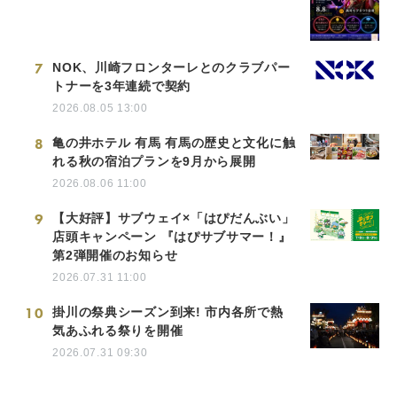
7
NOK、川崎フロンターレとのクラブパー
トナーを3年連続で契約
2026.08.05 13:00
8
亀の井ホテル 有馬 有馬の歴史と文化に触
れる秋の宿泊プランを9月から展開
2026.08.06 11:00
9
【大好評】サブウェイ×「はぴだんぶい」
店頭キャンペーン 『はぴサブサマー！』
第2弾開催のお知らせ
2026.07.31 11:00
10
掛川の祭典シーズン到来! 市内各所で熱
気あふれる祭りを開催
2026.07.31 09:30