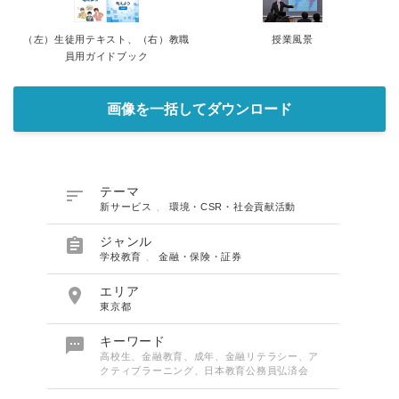
（左）生徒用テキスト、（右）教職
授業風景
員用ガイドブック
画像を一括してダウンロード

テーマ
新サービス
、
環境・CSR・社会貢献活動

ジャンル
学校教育
、
金融・保険・証券

エリア
東京都

キーワード
高校生、金融教育、成年、金融リテラシー、ア
クティブラーニング、日本教育公務員弘済会