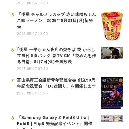
2026.08.06 13:00
5
「明星 チャルメラカップ 赤い味噌ちゃん
こ味ラーメン」2026年8月31日(月)新発
売
2026.08.07 13:00
6
｢明星 一平ちゃん夜店の焼そば 袋 からし
マヨ付 5食パック｣新TV-CM『袋めんを作
る男篇』8月7日(金)全国放映
2026.08.07 07:30
7
富山県商工会議所青年部連合会 創立50周
年記念祝賀会 「DJ盆踊り」を開催します
2026.08.04 15:25
8
『Samsung Galaxy Z Fold8 Ultra｜
Fold8｜Flip8 発売記念イベント』開催