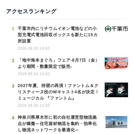
アクセスランキング
1
千葉市内にリチウムイオン電池などの小
型充電式電池回収ボックスを新たに15カ
所設置
2026.08.05 16:00
2
「地中海本まぐろ」フェア-8月7日（金）
より期間・数量限定で販売-
2026.08.04 14:00
3
2027年夏、待望の再演！ファントム＆ク
リスティーヌ役のWキャスト4名が決定！
ミュージカル 『ファントム』
2026.08.06 12:00
4
神奈川県厚木市に初の自社運営型物流拠
点が稼働～住宅資材物流を集約・効率化
し物流ネットワークを最適化～