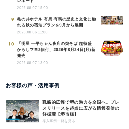
レポート
2026.08.07 15:00
9
亀の井ホテル 有馬 有馬の歴史と文化に触
れる秋の宿泊プランを9月から展開
2026.08.06 11:00
10
「明星 一平ちゃん夜店の焼そば 超特盛
からしマヨ2個付」2026年8月24日(月)新
発売
2026.08.07 13:00
お客様の声・活用事例
戦略的広報で堺の魅力を全国へ。プレ
スリリースを起点に広がる情報発信の
好循環【堺市様】
導入事例一覧を見る