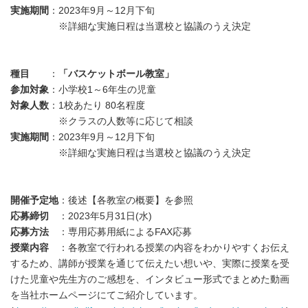
実施期間
：2023年9月～12月下旬
※詳細な実施日程は当選校と協議のうえ決定
種目
：
「バスケットボール教室」
参加対象
：小学校1～6年生の児童
対象人数
：1校あたり 80名程度
※クラスの人数等に応じて相談
実施期間
：2023年9月～12月下旬
※詳細な実施日程は当選校と協議のうえ決定
開催予定地
：後述【各教室の概要】を参照
応募締切
：2023年5月31日(水)
応募方法
：専用応募用紙によるFAX応募
授業内容
：各教室で行われる授業の内容をわかりやすくお伝え
するため、講師が授業を通じて伝えたい想いや、実際に授業を受
けた児童や先生方のご感想を、インタビュー形式でまとめた動画
を当社ホームページにてご紹介しています。