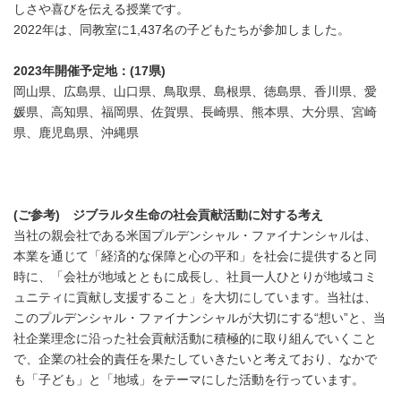
しさや喜びを伝える授業です。
2022年は、同教室に1,437名の子どもたちが参加しました。
2023年開催予定地：(17県)
岡山県、広島県、山口県、鳥取県、島根県、徳島県、香川県、愛
媛県、高知県、福岡県、佐賀県、長崎県、熊本県、大分県、宮崎
県、鹿児島県、沖縄県
(ご参考) ジブラルタ生命の社会貢献活動に対する考え
当社の親会社である米国プルデンシャル・ファイナンシャルは、
本業を通じて「経済的な保障と心の平和」を社会に提供すると同
時に、「会社が地域とともに成長し、社員一人ひとりが地域コミ
ュニティに貢献し支援すること」を大切にしています。当社は、
このプルデンシャル・ファイナンシャルが大切にする“想い”と、当
社企業理念に沿った社会貢献活動に積極的に取り組んでいくこと
で、企業の社会的責任を果たしていきたいと考えており、なかで
も「子ども」と「地域」をテーマにした活動を行っています。