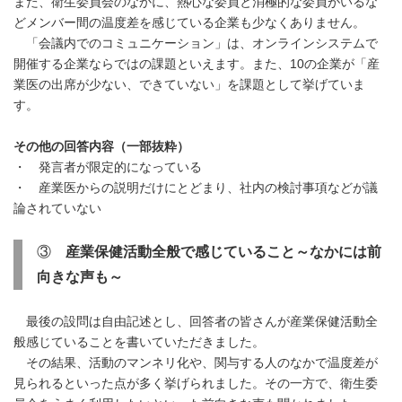
また、衛生委員会のなかに、熱心な委員と消極的な委員がいるな
どメンバー間の温度差を感じている企業も少なくありません。
「会議内でのコミュニケーション」は、オンラインシステムで
開催する企業ならではの課題といえます。また、10の企業が「産
業医の出席が少ない、できていない」を課題として挙げていま
す。
その他の回答内容（一部抜粋）
・ 発言者が限定的になっている
・ 産業医からの説明だけにとどまり、社内の検討事項などが議
論されていない
③
産業保健活動全般で感じていること～なかには前
向きな声も～
最後の設問は自由記述とし、回答者の皆さんが産業保健活動全
般感じていることを書いていただきました。
その結果、活動のマンネリ化や、関与する人のなかで温度差が
見られるといった点が多く挙げられました。その一方で、衛生委