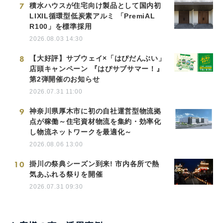
7
積水ハウスが住宅向け製品として国内初
LIXIL循環型低炭素アルミ 「PremiAL
R100」を標準採用
2026.08.03 14:30
8
【大好評】サブウェイ×「はぴだんぶい」
店頭キャンペーン 『はぴサブサマー！』
第2弾開催のお知らせ
2026.07.31 11:00
9
神奈川県厚木市に初の自社運営型物流拠
点が稼働～住宅資材物流を集約・効率化
し物流ネットワークを最適化～
2026.08.06 13:00
10
掛川の祭典シーズン到来! 市内各所で熱
気あふれる祭りを開催
2026.07.31 09:30