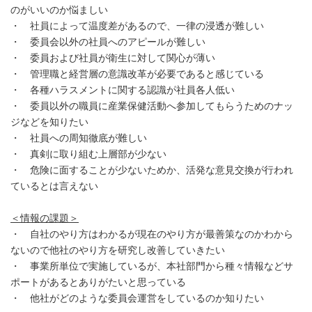
のがいいのか悩ましい
・ 社員によって温度差があるので、一律の浸透が難しい
・ 委員会以外の社員へのアピールが難しい
・ 委員および社員が衛生に対して関心が薄い
・ 管理職と経営層の意識改革が必要であると感じている
・ 各種ハラスメントに関する認識が社員各人低い
・ 委員以外の職員に産業保健活動へ参加してもらうためのナッ
ジなどを知りたい
・ 社員への周知徹底が難しい
・ 真剣に取り組む上層部が少ない
・ 危険に面することが少ないためか、活発な意見交換が行われ
ているとは言えない
＜情報の課題＞
・ 自社のやり方はわかるが現在のやり方が最善策なのかわから
ないので他社のやり方を研究し改善していきたい
・ 事業所単位で実施しているが、本社部門から種々情報などサ
ポートがあるとありがたいと思っている
・ 他社がどのような委員会運営をしているのか知りたい