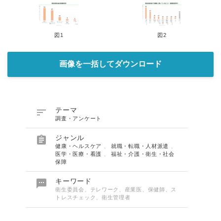
English
図1
図2
画像を一括してダウンロード

テーマ
調査・アンケート

ジャンル
健康・ヘルスケア
、
就職・転職・人材派遣
、
医学・医療・看護
、
福祉・介護・衛生・社会
保障

キーワード
衛生委員会、テレワーク、産業医、保健師、ス
トレスチェック、衛生管理者