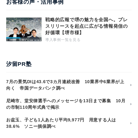
お客様の声・活用事例
戦略的広報で堺の魅力を全国へ。プレ
スリリースを起点に広がる情報発信の
好循環【堺市様】
導入事例一覧を見る
汐留PR塾
7月の景気DIは43.6で3カ月連続改善 10業界中6業界が上
向く 帝国データバンク調べ
尼崎市、堂安律選手へのメッセージを13日まで募集 10月
の市制110周年式典で掲示
お盆玉、子ども1人あたり平均9,977円 用意する人は
38.6% ソニー損保調べ