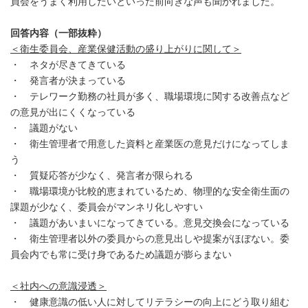
員会をうまく利用したいといった前向きな声も聞かれました。
回答内容（一部抜粋）
＜衛生委員会、産業保健活動の盛り上がりに関して＞
・ ネタが尽きてきている
・ 発言者が決まっている
・ テレワーク勤務の社員が多く、職場環境に関する改善点など
の意見が出にくくなっている
・ 議題がない
・ 衛生管理者で用意した資料と産業医の意見だけになってしま
う
・ 質疑応答が少なく、発言者が限られる
・ 職場環境が比較的恵まれているため、物理的な安全衛生面の
課題が少なく、委員会がマンネリ化しやすい
・ 議題があいまいになってきている。意見交換会になっている
・ 衛生管理者以外の委員からの意見出しや提案がほぼない。委
員会内でも常に受け身であるため議題が膨らまない
＜社内への意識浸透＞
・ 健康意識の低い人に対してリテラシーの向上にどう取り組む