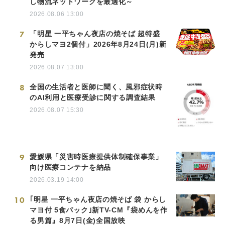
し物流ネットワークを最適化～
2026.08.06 13:00
7
「明星 一平ちゃん夜店の焼そば 超特盛
からしマヨ2個付」2026年8月24日(月)新
発売
2026.08.07 13:00
8
全国の生活者と医師に聞く、風邪症状時
のAI利用と医療受診に関する調査結果
2026.08.07 15:30
9
愛媛県「災害時医療提供体制確保事業」
向け医療コンテナを納品
2026.03.19 14:00
10
｢明星 一平ちゃん夜店の焼そば 袋 からし
マヨ付 5食パック｣新TV-CM『袋めんを作
る男篇』8月7日(金)全国放映