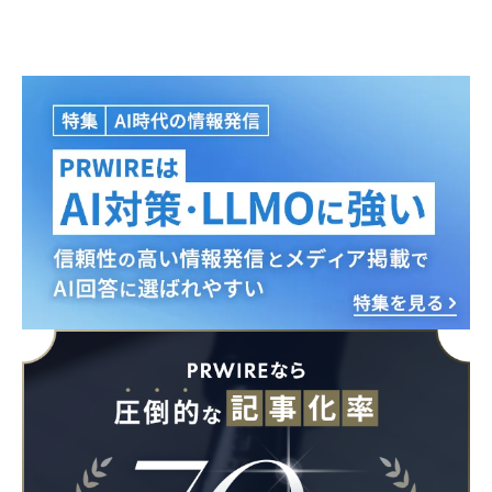
Japanese
English