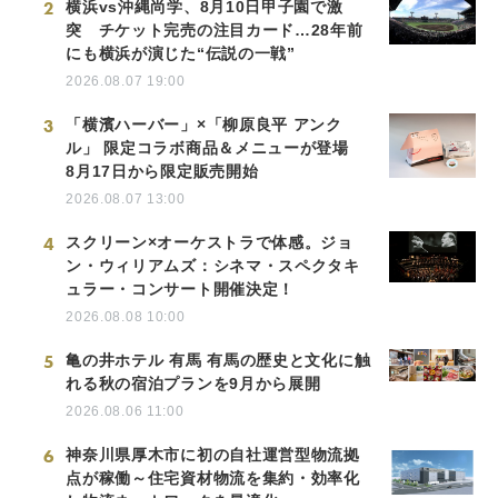
2
横浜vs沖縄尚学、8月10日甲子園で激
突 チケット完売の注目カード…28年前
にも横浜が演じた“伝説の一戦”
2026.08.07 19:00
3
「横濱ハーバー」×「柳原良平 アンク
ル」 限定コラボ商品＆メニューが登場
8月17日から限定販売開始
2026.08.07 13:00
4
スクリーン×オーケストラで体感。ジョ
ン・ウィリアムズ：シネマ・スペクタキ
ュラー・コンサート開催決定！
2026.08.08 10:00
5
亀の井ホテル 有馬 有馬の歴史と文化に触
れる秋の宿泊プランを9月から展開
2026.08.06 11:00
6
神奈川県厚木市に初の自社運営型物流拠
点が稼働～住宅資材物流を集約・効率化