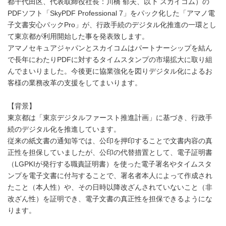
都千代田区、代表取締役社長：川橋 郁夫、以下 スカイコム）の
PDFソフト「SkyPDF Professional 7」をパック化した「アマノ電
子文書安心パックPro」が、行政手続のデジタル化推進の一環とし
て東京都が利用開始した事を発表致します。
アマノセキュアジャパンとスカイコムはパートナーシップを結ん
で長年にわたりPDFに対するタイムスタンプの市場拡大に取り組
んでまいりました。今後更に協業強化を図りデジタル化によるお
客様の業務改革の支援をしてまいります。
【背景】
東京都は「東京デジタルファースト推進計画」に基づき、行政手
続のデジタル化を推進しています。
従来の紙文書の通知等では、公印を押印することで文書内容の真
正性を担保していましたが、公印の代替措置として、電子証明書
（LGPKIが発行する職責証明書）を使った電子署名やタイムスタ
ンプを電子文書に付与することで、署名者本人によって作成され
たこと（本人性）や、その日時以降改ざんされていないこと（非
改ざん性）を証明でき、電子文書の真正性を担保できるようにな
ります。