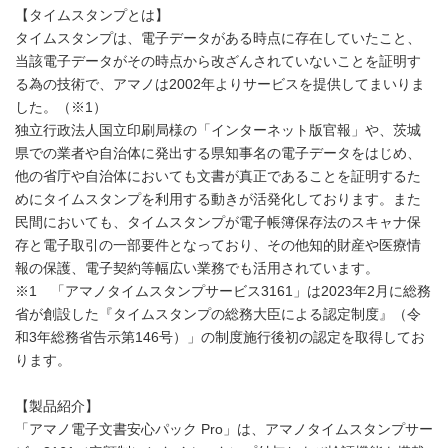
【タイムスタンプとは】
タイムスタンプは、電子データがある時点に存在していたこと、
当該電子データがその時点から改ざんされていないことを証明す
る為の技術で、アマノは2002年よりサービスを提供してまいりま
した。（※1）
独立行政法人国立印刷局様の「インターネット版官報」や、茨城
県での業者や自治体に発出する県知事名の電子データをはじめ、
他の省庁や自治体においても文書が真正であることを証明するた
めにタイムスタンプを利用する動きが活発化しております。また
民間においても、タイムスタンプが電子帳簿保存法のスキャナ保
存と電子取引の一部要件となっており、その他知的財産や医療情
報の保護、電子契約等幅広い業務でも活用されています。
※1 「アマノタイムスタンプサービス3161」は2023年2月に総務
省が創設した『タイムスタンプの総務大臣による認定制度』（令
和3年総務省告示第146号）」の制度施行後初の認定を取得してお
ります。
【製品紹介】
「アマノ電子文書安心パック Pro」は、アマノタイムスタンプサー