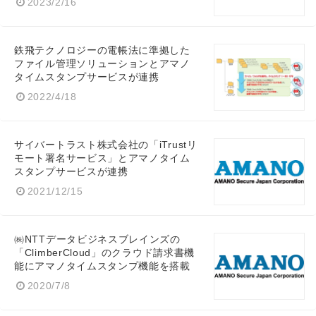
2023/2/16
鉄飛テクノロジーの電帳法に準拠した
ファイル管理ソリューションとアマノ
タイムスタンプサービスが連携
Japanese
2022/4/18
サイバートラスト株式会社の「iTrustリ
モート署名サービス」とアマノタイム
スタンプサービスが連携
English
2021/12/15
㈱NTTデータビジネスブレインズの
「ClimberCloud」のクラウド請求書機
能にアマノタイムスタンプ機能を搭載
2020/7/8