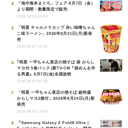
4
「地中海本まぐろ」フェア-8月7日（金）
より期間・数量限定で販売-
2026.08.04 14:00
5
「明星 チャルメラカップ 赤い味噌ちゃん
こ味ラーメン」2026年8月31日(月)新発
売
2026.08.07 13:00
6
｢明星 一平ちゃん夜店の焼そば 袋 からし
マヨ付 5食パック｣新TV-CM『袋めんを作
る男篇』8月7日(金)全国放映
2026.08.07 07:30
7
「明星 一平ちゃん夜店の焼そば 超特盛
からしマヨ2個付」2026年8月24日(月)新
発売
2026.08.07 13:00
8
『Samsung Galaxy Z Fold8 Ultra｜