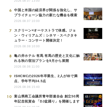
2026.08.07 13:00
6
中国と米国の経済界が関係を強化し、サ
プライチェーン協力の新たな機会を模索
2026.08.07 10:00
7
スクリーン×オーケストラで体感。ジョ
ン・ウィリアムズ：シネマ・スペクタキ
ュラー・コンサート開催決定！
2026.08.08 10:00
8
亀の井ホテル 有馬 有馬の歴史と文化に触
れる秋の宿泊プランを9月から展開
2026.08.06 11:00
9
ISHCMCの2026年卒業生、2人がIBで満
点、学年平均34.5点
2026.08.06 15:40
10
富山県商工会議所青年部連合会 創立50周
年記念祝賀会 「DJ盆踊り」を開催します