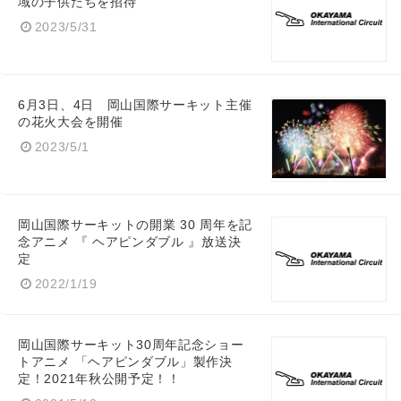
域の子供たちを招待
2023/5/31
6月3日、4日 岡山国際サーキット主催
の花火大会を開催
2023/5/1
Japanese
岡山国際サーキットの開業 30 周年を記
念アニメ 『 ヘアピンダブル 』放送決
定
2022/1/19
English
岡山国際サーキット30周年記念ショー
トアニメ 「ヘアピンダブル」製作決
定！2021年秋公開予定！！