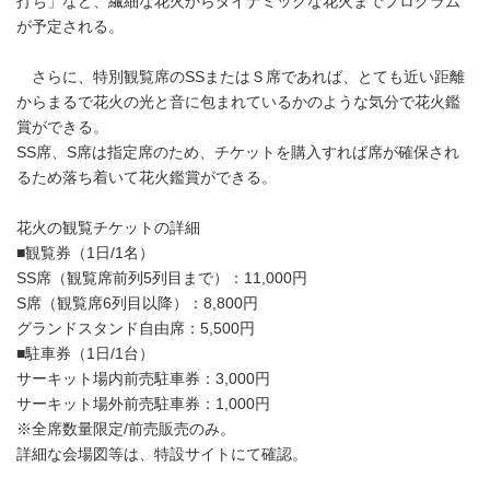
打ち」など、繊細な花火からダイナミックな花火までプログラム
が予定される。
さらに、特別観覧席のSSまたはＳ席であれば、とても近い距離
からまるで花火の光と音に包まれているかのような気分で花火鑑
賞ができる。
SS席、S席は指定席のため、チケットを購入すれば席が確保され
るため落ち着いて花火鑑賞ができる。
花火の観覧チケットの詳細
■観覧券（1日/1名）
SS席（観覧席前列5列目まで）：11,000円
S席（観覧席6列目以降）：8,800円
グランドスタンド自由席：5,500円
■駐車券（1日/1台）
サーキット場内前売駐車券：3,000円
サーキット場外前売駐車券：1,000円
※全席数量限定/前売販売のみ。
詳細な会場図等は、特設サイトにて確認。