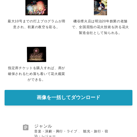
最大10号までの打上プログラムが用
磯谷煙火店は明治20年創業の老舗
意され、初夏の夜空を彩る。
で、全国屈指の花火技術を誇る花火
製造会社として知られる。
指定席チケットを購入すれば、席が
確保されるため落ち着いて花火鑑賞
ができる。
画像を一括してダウンロード

ジャンル
音楽・演劇・興行・ライブ
、
観光・旅行・宿
泊・レジャー