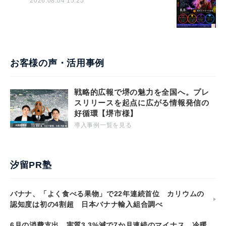
2026.08.04 15:25
お客様の声・活用事例
戦略的広報で堺の魅力を全国へ。プレ
スリリースを起点に広がる情報発信の
好循環【堺市様】
導入事例一覧を見る
汐留PR塾
バナナ、「よく食べる果物」で22年連続首位 カリウムの
認知度は初の4割超 日本バナナ輸入組合調べ
6月の消費支出、実質3.3%減で7か月連続のマイナス 冷暖