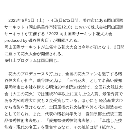
2023年6月3日（土）・4日(日)の2日間、美作市にある岡山国際
サーキット（岡山県美作市滝宮1210）において株式会社岡山国際
サーキットが主催する「2023 岡山国際サーキット花火大会
produced by 磯谷煙火店」が開催される。
岡山国際サーキットが主催する花火大会は今年が初となり、2日間
に亘って花火大会が開催される。
※打上プログラムは両日同じ。
花火のプロデュース＆打上は、全国の花火ファンを魅了する磯
谷煙火店が担当。磯谷煙火店は、「三河花火」として名高い愛知
県岡崎市に本社を構える明治20年創業の老舗で、全国花火競技大
会（大曲の花火）では連続20年以上に亘り上位入賞、最優秀賞で
ある内閣総理大臣賞も２度受賞している。ほかにも 経済産業大臣
から表彰を受けるなど、全国屈指の花火技術を誇る花火製造会社
として知られ、また、代表の磯谷尚孝氏は「愛知県郷土伝統工芸
品優秀技術者表彰」、「愛知県優秀技能者表彰」、「卓越した技
能者・現代の名工」を受賞するなど、その腕前は折り紙付き。