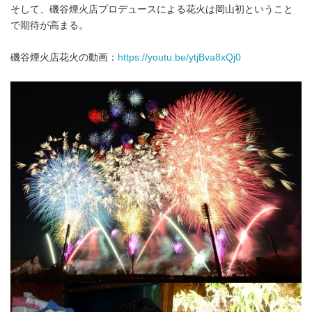
そして、磯谷煙火店プロデュースによる花火は岡山初ということ
で期待が高まる。
磯谷煙火店花火の動画：
https://youtu.be/ytjBva8xQj0