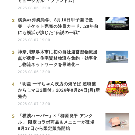
ミュージカル 『ファントム』
2026.08.06 12:00
2
横浜vs沖縄尚学、8月10日甲子園で激
突 チケット完売の注目カード…28年前
にも横浜が演じた“伝説の一戦”
2026.08.07 19:00
3
神奈川県厚木市に初の自社運営型物流拠
点が稼働～住宅資材物流を集約・効率化
し物流ネットワークを最適化～
2026.08.06 13:00
4
「明星 一平ちゃん夜店の焼そば 超特盛
からしマヨ2個付」2026年8月24日(月)新
発売
2026.08.07 13:00
5
「横濱ハーバー」×「柳原良平 アンク
ル」 限定コラボ商品＆メニューが登場
8月17日から限定販売開始