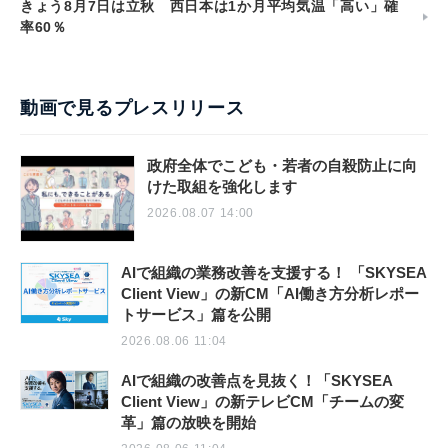
きょう8月7日は立秋 西日本は1か月平均気温「高い」確
率60％
動画で見るプレスリリース
政府全体でこども・若者の自殺防止に向
けた取組を強化します
2026.08.07 14:00
AIで組織の業務改善を支援する！ 「SKYSEA
Client View」の新CM「AI働き方分析レポー
トサービス」篇を公開
2026.08.06 11:04
AIで組織の改善点を見抜く！「SKYSEA
Client View」の新テレビCM「チームの変
革」篇の放映を開始