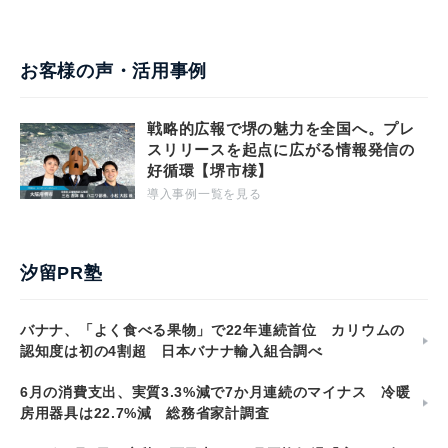
お客様の声・活用事例
戦略的広報で堺の魅力を全国へ。プレ
スリリースを起点に広がる情報発信の
好循環【堺市様】
導入事例一覧を見る
汐留PR塾
バナナ、「よく食べる果物」で22年連続首位 カリウムの
認知度は初の4割超 日本バナナ輸入組合調べ
6月の消費支出、実質3.3%減で7か月連続のマイナス 冷暖
房用器具は22.7%減 総務省家計調査