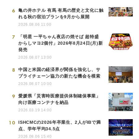
6
亀の井ホテル 有馬 有馬の歴史と文化に触
れる秋の宿泊プランを9月から展開
2026.08.06 11:00
7
「明星 一平ちゃん夜店の焼そば 超特盛
からしマヨ2個付」2026年8月24日(月)新
発売
2026.08.07 13:00
8
中国と米国の経済界が関係を強化し、サ
プライチェーン協力の新たな機会を模索
2026.08.07 10:00
9
愛媛県「災害時医療提供体制確保事業」
向け医療コンテナを納品
2026.03.19 14:00
10
ISHCMCの2026年卒業生、2人がIBで満
点、学年平均34.5点
2026.08.06 15:40