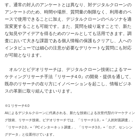
す。通常の対人のアンケートとは異なり、対デジタルクローンの
アンケートのため、時間や場所、質問量の制限なく、利用者のペ
ースで使用できることに加え、デジタルクローンのペルソナを適
宜変更することも可能です。また、質問を繰り返すことで、新た
な知見やアイデアを得るためのツールとしても活用できます。調
査において大きな課題である個人情報の保護もクリアし、人への
インタビューでは細心の注意が必要なデリケートな質問にも対応
が可能となります。
オルツとビデオリサーチは、デジタルクローン技術によるマー
ケティングリサーチ手法『リサーチ4.0』の開発・提供を通して、
既存のリサーチの在り方にイノベーションを起こし、情報ビジネ
スの革新に取り組んでまいります。
※1 リサーチ4.0
AIによるデジタルクローンに代表される、新たな技術による次世代型のマーケティン
グ技術、リサーチ技術。ビデオリサーチでは、「リサーチ1.0」=「人的対面調査」、
「リサーチ2.0」=「PCインターネット調査」、「リサーチ3.0」=「ログ、センシン
グデータ」と位置付けています。