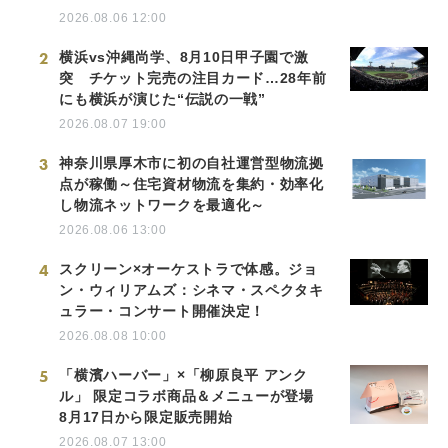
2026.08.06 12:00
2
横浜vs沖縄尚学、8月10日甲子園で激
突 チケット完売の注目カード…28年前
にも横浜が演じた“伝説の一戦”
2026.08.07 19:00
3
神奈川県厚木市に初の自社運営型物流拠
点が稼働～住宅資材物流を集約・効率化
し物流ネットワークを最適化～
2026.08.06 13:00
4
スクリーン×オーケストラで体感。ジョ
ン・ウィリアムズ：シネマ・スペクタキ
ュラー・コンサート開催決定！
2026.08.08 10:00
5
「横濱ハーバー」×「柳原良平 アンク
ル」 限定コラボ商品＆メニューが登場
8月17日から限定販売開始
2026.08.07 13:00