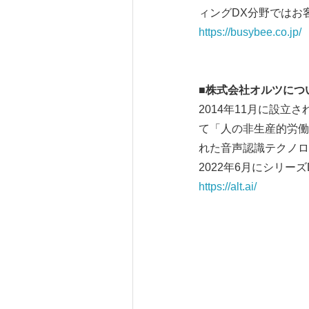
ィングDX分野ではお
https://busybee.co.jp/
■株式会社オルツにつ
2014年11月に設立され
て「人の非生産的労働
れた音声認識テクノロ
2022年6月にシリ
https://alt.ai/