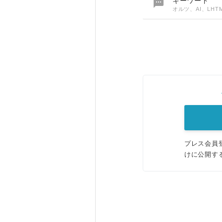

キーワード
オルツ、AI、LH
プレス会員
けに公開す