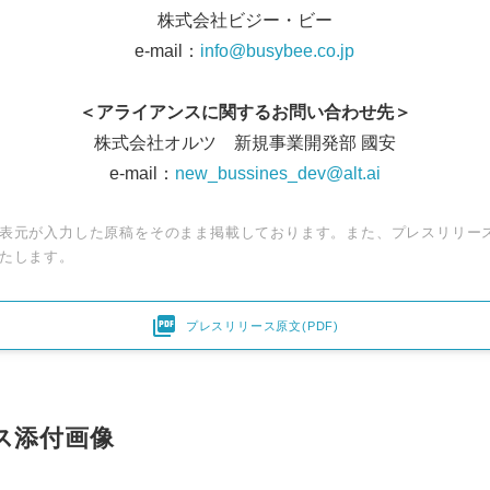
株式会社ビジー・ビー
English
e-mail：
info@busybee.co.jp
＜アライアンスに関するお問い合わせ先＞
株式会社オルツ 新規事業開発部 國安
e-mail：
new_bussines_dev@alt.ai
表元が入力した原稿をそのまま掲載しております。また、プレスリリー
たします。

プレスリリース原文(PDF)
ス添付画像