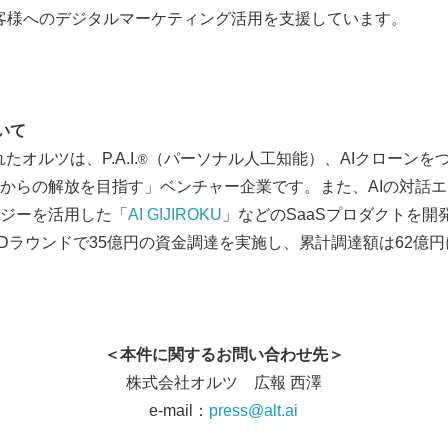
客様へのデジタルマーケティング活用を支援しています。
いて
たオルツは、P.A.I.
（パーソナル人工知能）、AIクローンを
®️
からの解放を目指す」ベンチャー企業です。また、AIの対話
ジーを活用した「
AI GIJIROKU
」などのSaaSプロダクトを開
ーズDラウンドで35億円の資金調達を実施し、累計調達額は62億
Japanese
＜本件に関するお問い合わせ先＞
株式会社オルツ 広報 西澤
e-mail：
press@alt.ai