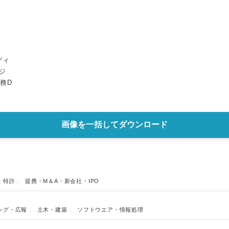
ディ
ジ
務D
画像を一括してダウンロード
・特許
、
提携・M＆A・新会社・IPO
ング・広報
、
土木・建築
、
ソフトウエア・情報処理