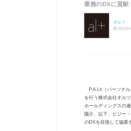
業務のDXに貢献
オルツ
2023/5
P.A.I.
（パーソナル
®️
を行う株式会社オルツ
ホールディングスの連
陽介、以下、ビジー・
のDXを目指して協業