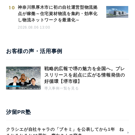
10
神奈川県厚木市に初の自社運営型物流拠
点が稼働～住宅資材物流を集約・効率化
し物流ネットワークを最適化～
2026.08.06 13:00
お客様の声・活用事例
戦略的広報で堺の魅力を全国へ。プレ
スリリースを起点に広がる情報発信の
好循環【堺市様】
導入事例一覧を見る
汐留PR塾
クラシエが自社キャラの「ブキミ」を公表してから1年 ね