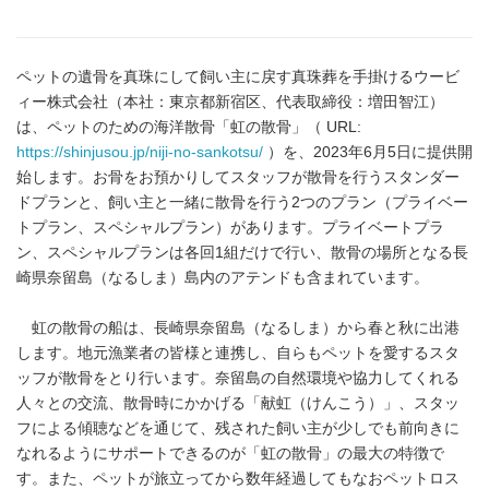
ペットの遺骨を真珠にして飼い主に戻す真珠葬を手掛けるウービ
ィー株式会社（本社：東京都新宿区、代表取締役：増田智江）
は、ペットのための海洋散骨「虹の散骨」（ URL:
https://
shinjusou.jp
/
niji
-no-
sankotsu
/
）を、2023年6月5日に提供開
始します。お骨をお預かりしてスタッフが散骨を行うスタンダー
ドプランと、飼い主と一緒に散骨を行う2つのプラン（プライベー
トプラン、スペシャルプラン）があります。プライベートプラ
ン、スペシャルプランは各回1組だけで行い、散骨の場所となる長
崎県奈留島（なるしま）島内のアテンドも含まれています。
虹の散骨の船は、長崎県奈留島（なるしま）から春と秋に出港
します。地元漁業者の皆様と連携し、自らもペットを愛するスタ
ッフが散骨をとり行います。奈留島の自然環境や協力してくれる
人々との交流、散骨時にかかげる「献虹（けんこう）」、スタッ
フによる傾聴などを通じて、残された飼い主が少しでも前向きに
なれるようにサポートできるのが「虹の散骨」の最大の特徴で
す。また、ペットが旅立ってから数年経過してもなおペットロス