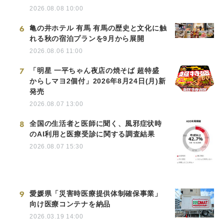
2026.08.08 10:00
6
亀の井ホテル 有馬 有馬の歴史と文化に触
れる秋の宿泊プランを9月から展開
2026.08.06 11:00
7
「明星 一平ちゃん夜店の焼そば 超特盛
からしマヨ2個付」2026年8月24日(月)新
発売
2026.08.07 13:00
8
全国の生活者と医師に聞く、風邪症状時
のAI利用と医療受診に関する調査結果
2026.08.07 15:30
9
愛媛県「災害時医療提供体制確保事業」
向け医療コンテナを納品
2026.03.19 14:00