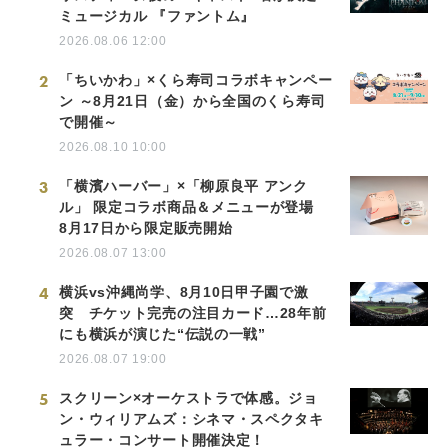
ミュージカル 『ファントム』
2026.08.06 12:00
2
「ちいかわ」×くら寿司コラボキャンペー
ン ～8月21日（金）から全国のくら寿司
で開催～
2026.08.10 10:00
3
「横濱ハーバー」×「柳原良平 アンク
ル」 限定コラボ商品＆メニューが登場
8月17日から限定販売開始
2026.08.07 13:00
4
横浜vs沖縄尚学、8月10日甲子園で激
突 チケット完売の注目カード…28年前
にも横浜が演じた“伝説の一戦”
2026.08.07 19:00
5
スクリーン×オーケストラで体感。ジョ
ン・ウィリアムズ：シネマ・スペクタキ
ュラー・コンサート開催決定！