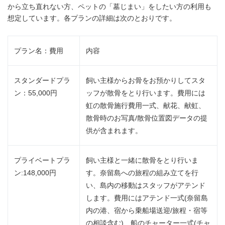
から立ち直れない方、ペットの「墓じまい」をしたい方の利用も
想定しています。各プランの詳細は次のとおりです。
プラン名：費用
内容
スタンダードプラ
飼い主様からお骨をお預かりしてスタ
ン：55,000円
ッフが散骨をとり行います。費用には
虹の散骨施行費用一式、献花、献虹、
散骨時のお写真/散骨位置図データの提
供が含まれます。
プライベートプラ
飼い主様と一緒に散骨をとり行いま
ン:148,000円
す。奈留島への旅程の組み立てを行
い、島内の移動はスタッフがアテンド
します。費用にはアテンド一式(奈留島
内の港、宿から乗船場送迎/旅程・宿等
の相談含む)、船のチャーター一式(チャ