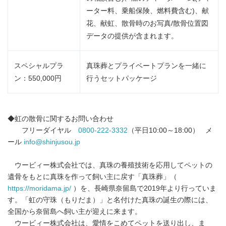
ーター料、乗船保険、燃料費含む)、献
花、献虹、散骨時のお写真/散骨位置図
データの提供が含まれます。
スペシャルプラ
真珠葬とプライベートプランを一緒に
ン：550,000円
行うセットパッケージ
◆虹の散骨に関するお問い合わせ
フリーダイヤル
0800-222-3332
（平日10:00～18:00） メ
ール
info@shinjusou.jp
ウービィー株式会社では、真珠の養殖技術を応用してペットの
遺骨をもとに真珠を作って飼い主に戻す「真珠葬」（
https://moridama.jp/
）を、長崎県奈留島で2019年より行っていま
す。「虹の守珠（もりだま）」と名付けた真珠の誕生の際には、
全国から奈留島へ飼い主が迎えに来ます。
ウービィー株式会社は、愛情をこめてペットを送り出し、ま