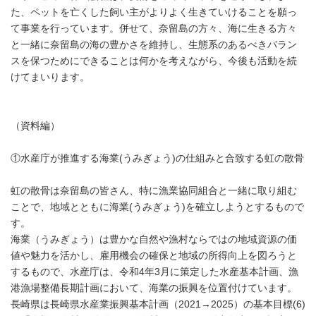
た、ペットを亡くした飼い主がよりよく生きていけることを願っ
て事業を行っています。併せて、奈留島の方々、海に生きる方々
と一緒に奈留島の海の豊かさを維持し、生態系のあるべきバラン
スを保つためにできることは何かを考えながら、今後も活動を続
けてまいります。
（資料編）
①水産庁が推進する海業(うみぎょう)の仕組みと合致する虹の散骨
虹の散骨は奈留島の皆さん、特に漁業協同組合と一緒に取り組む
ことで、地域とともに海業(うみぎょう)を確立しようとするもので
す。
海業（うみぎょう）は豊かな自然や漁村ならではの地域資源の価
値や魅力を活かし、雇用機会の確保と地域の所得向上を図ろうと
するもので、水産庁は、令和4年3月に策定した水産基本計画、漁
港漁場整備長期計画において、海業の振興を位置付けています。
長崎県は長崎県水産業振興基本計画（2021→2025）の基本目標(6)