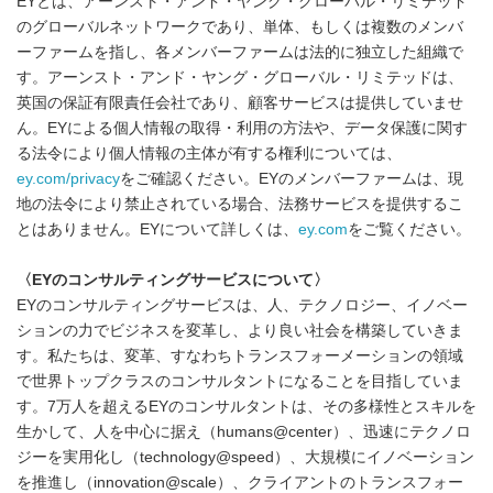
EYとは、アーンスト・アンド・ヤング・グローバル・リミテッド
のグローバルネットワークであり、単体、もしくは複数のメンバ
ーファームを指し、各メンバーファームは法的に独立した組織で
す。アーンスト・アンド・ヤング・グローバル・リミテッドは、
英国の保証有限責任会社であり、顧客サービスは提供していませ
ん。EYによる個人情報の取得・利用の方法や、データ保護に関す
る法令により個人情報の主体が有する権利については、
ey.com/privacy
をご確認ください。EYのメンバーファームは、現
地の法令により禁止されている場合、法務サービスを提供するこ
とはありません。EYについて詳しくは、
ey.com
をご覧ください。
〈
EY
のコンサルティングサービスについて
〉
EYのコンサルティングサービスは、人、テクノロジー、イノベー
ションの力でビジネスを変革し、より良い社会を構築していきま
す。私たちは、変革、すなわちトランスフォーメーションの領域
で世界トップクラスのコンサルタントになることを目指していま
す。7万人を超えるEYのコンサルタントは、その多様性とスキルを
生かして、人を中心に据え（humans@center）、迅速にテクノロ
ジーを実用化し（technology@speed）、大規模にイノベーション
を推進し（innovation@scale）、クライアントのトランスフォー