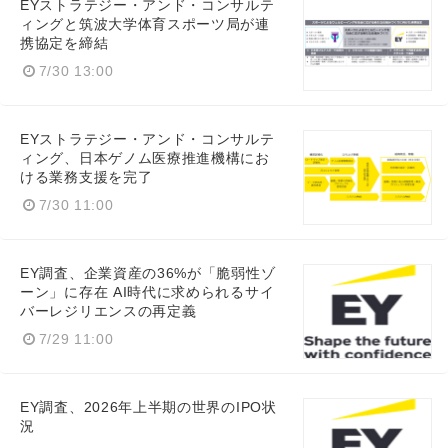
EYストラテジー・アンド・コンサルテ
ィングと筑波大学体育スポーツ局が連
Japanese
携協定を締結
7/30 13:00
EYストラテジー・アンド・コンサルテ
ィング、日本ゲノム医療推進機構にお
English
ける業務支援を完了
7/30 11:00
EY調査、企業資産の36%が「脆弱性ゾ
ーン」に存在 AI時代に求められるサイ
バーレジリエンスの再定義
7/29 11:00
EY調査、2026年上半期の世界のIPO状
況