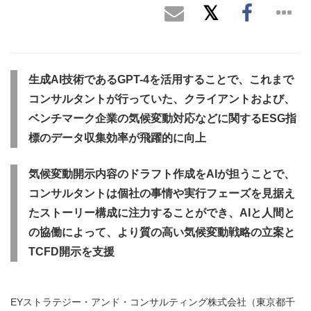
生成
AI
技術である
GPT-4
を活用することで、これまで
コンサルタントが行っていた、クライアントおよび、
ベンチマーク企業の気候変動対応などに関する
ESG
指
標のデータ収集効率が飛躍的に向上
気候変動開示内容のドラフト作成を
AI
が担うことで、
コンサルタントは個社の事情や実行フェーズを見据え
たストーリー構成に注力することができ、
AI
と人間と
の協働によって、より質の高い気候変動戦略の立案と
TCFD
開示を支援
EYストラテジー・アンド・コンサルティング株式会社（東京都千