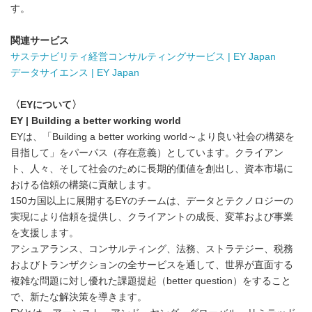
す。
関連サービス
サステナビリティ経営コンサルティングサービス
| EY Japan
データサイエンス
| EY Japan
〈
EY
について〉
EY | Building a better working world
EYは、「Building a better working world～より良い社会の構築を
目指して」をパーパス（存在意義）としています。クライアン
ト、人々、そして社会のために長期的価値を創出し、資本市場に
おける信頼の構築に貢献します。
150カ国以上に展開するEYのチームは、データとテクノロジーの
実現により信頼を提供し、クライアントの成長、変革および事業
を支援します。
アシュアランス、コンサルティング、法務、ストラテジー、税務
およびトランザクションの全サービスを通して、世界が直面する
複雑な問題に対し優れた課題提起（better question）をすること
で、新たな解決策を導きます。