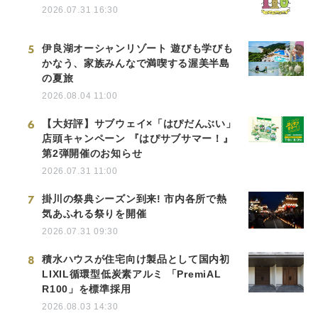
2026.07.31 16:30
5
伊良湖オーシャンリゾート 遊びも学びも
かなう、家族みんなで満喫する渥美半島
の夏旅
2026.08.04 11:00
6
【大好評】サブウェイ×「はぴだんぶい」
店頭キャンペーン 『はぴサブサマー！』
第2弾開催のお知らせ
2026.07.31 11:00
7
掛川の祭典シーズン到来! 市内各所で熱
気あふれる祭りを開催
2026.07.31 09:30
8
積水ハウスが住宅向け製品として国内初
LIXIL循環型低炭素アルミ 「PremiAL
R100」を標準採用
2026.08.03 14:30