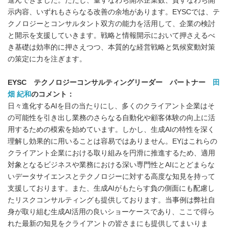
進んできました。ただし、量すなわち開示企業数、質すなわち開
示内容、いずれもさらなる改善の余地があります。EYSCでは、テ
クノロジーとコンサルタント双方の能力を活用して、企業の検討
と開示を支援していきます。戦略と情報開示において押さえるべ
き基礎は効率的に押さえつつ、本質的な経営戦略と気候変動対策
の策定に力を注ぎます。
EYSC
テクノロジーコンサルティングリーダー パートナー
田
畑 紀和
のコメント：
日々進化するAIを目の当たりにし、多くのクライアント企業はそ
の可能性を引き出し業務のさらなる自動化や顧客体験の向上に活
用するための模索を始めています。しかし、生成AIの特性を深く
理解し効果的に用いることは容易ではありません。EYはこれらの
クライアント企業における取り組みを円滑に推進するため、適用
対象となるビジネスや業務における深い専門性とAIにとどまらな
いデータサイエンスとテクノロジーに対する高度な知見を持って
支援しております。また、生成AIがもたらす負の側面にも配慮し
たリスクコンサルティングも提供しております。当事例は弊社自
身が取り組む生成AI活用の良いショーケースであり、ここで得ら
れた最新の知見をクライアントの皆さまにも提供してまいりま