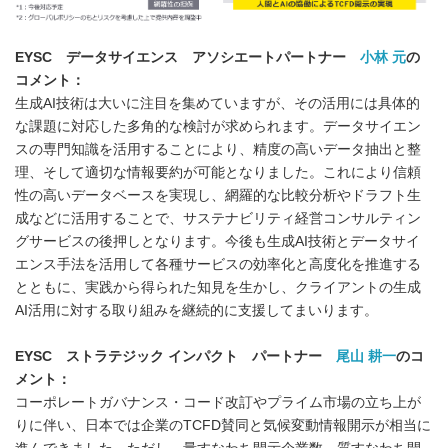
EYSC
データサイエンス アソシエートパートナー
小林 元
の
コメント：
生成AI技術は大いに注目を集めていますが、その活用には具体的
な課題に対応した多角的な検討が求められます。データサイエン
スの専門知識を活用することにより、精度の高いデータ抽出と整
理、そして適切な情報要約が可能となりました。これにより信頼
性の高いデータベースを実現し、網羅的な比較分析やドラフト生
成などに活用することで、サステナビリティ経営コンサルティン
グサービスの後押しとなります。今後も生成AI技術とデータサイ
エンス手法を活用して各種サービスの効率化と高度化を推進する
とともに、実践から得られた知見を生かし、クライアントの生成
AI活用に対する取り組みを継続的に支援してまいります。
EYSC
ストラテジック インパクト パートナー
尾山 耕一
のコ
メント：
コーポレートガバナンス・コード改訂やプライム市場の立ち上が
りに伴い、日本では企業のTCFD賛同と気候変動情報開示が相当に