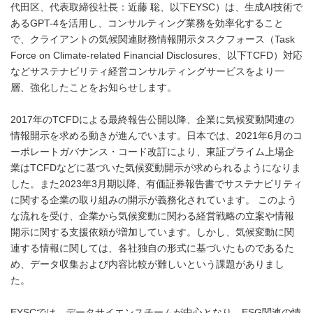
代田区、代表取締役社長：近藤 聡、以下EYSC）は、生成AI技術で
あるGPT-4を活用し、コンサルティング業務を効率化すること
で、クライアントの気候関連財務情報開示タスクフォース（Task
Force on Climate-related Financial Disclosures、以下TCFD）対応
などサステナビリティ経営コンサルティングサービスをより一
層、強化したことをお知らせします。
2017年のTCFDによる最終報告公開以降、企業に気候変動関連の
情報開示を求める動きが進んでいます。日本では、2021年6月のコ
ーポレートガバナンス・コード改訂により、東証プライム上場企
業はTCFDなどに基づいた気候変動開示が求められるようになりま
した。また2023年3月期以降、有価証券報告書でサステナビリティ
に関する企業の取り組みの開示が義務化されています。 このよう
な流れを受け、企業から気候変動に関わる経営戦略の立案や情報
開示に関する支援依頼が増加しています。しかし、気候変動に関
連する情報に関しては、各社独自の形式に基づいたものであるた
め、データ収集および内容比較が難しいという課題がありまし
た。
EYSCでは、データサイエンスチームが中心となり、ESG関連の情