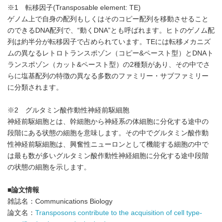
※1 転移因子(Transposable element: TE)
ゲノム上で自身の配列もしくはそのコピー配列を移動させること
のできるDNA配列で、“動くDNA”とも呼ばれます。ヒトのゲノム配
列は約半分が転移因子で占められています。TEには転移メカニズ
ムの異なるレトロトランスポゾン（コピー&ペースト型）とDNAト
ランスポゾン（カット&ペースト型）の2種類があり、その中でさ
らに塩基配列の特徴の異なる多数のファミリー・サブファミリー
に分類されます。
※2 グルタミン酸作動性神経前駆細胞
神経前駆細胞とは、幹細胞から神経系の体細胞に分化する途中の
段階にある状態の細胞を意味します。その中でグルタミン酸作動
性神経前駆細胞は、興奮性ニューロンとして機能する細胞の中で
は最も数が多いグルタミン酸作動性神経細胞に分化する途中段階
の状態の細胞を示します。
■論文情報
雑誌名：Communications Biology
論文名：
Transposons contribute to the acquisition of cell type-