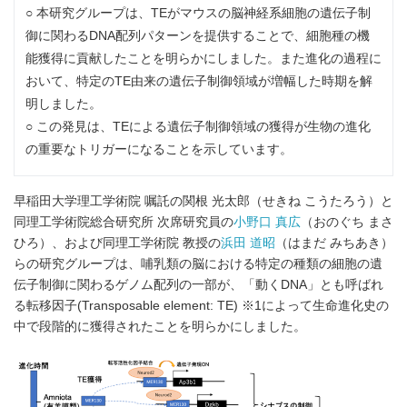
○ 本研究グループは、TEがマウスの脳神経系細胞の遺伝子制
御に関わるDNA配列パターンを提供することで、細胞種の機
能獲得に貢献したことを明らかにしました。また進化の過程に
おいて、特定のTE由来の遺伝子制御領域が増幅した時期を解
明しました。
○ この発見は、TEによる遺伝子制御領域の獲得が生物の進化
の重要なトリガーになることを示しています。
早稲田大学理工学術院 嘱託の関根 光太郎（せきね こうたろう）と
同理工学術院総合研究所 次席研究員の
小野口 真広
（おのぐち まさ
ひろ）、および同理工学術院 教授の
浜田 道昭
（はまだ みちあき）
らの研究グループは、哺乳類の脳における特定の種類の細胞の遺
伝子制御に関わるゲノム配列の一部が、「動くDNA」とも呼ばれ
る転移因子(Transposable element: TE) ※1によって生命進化史の
中で段階的に獲得されたことを明らかにしました。