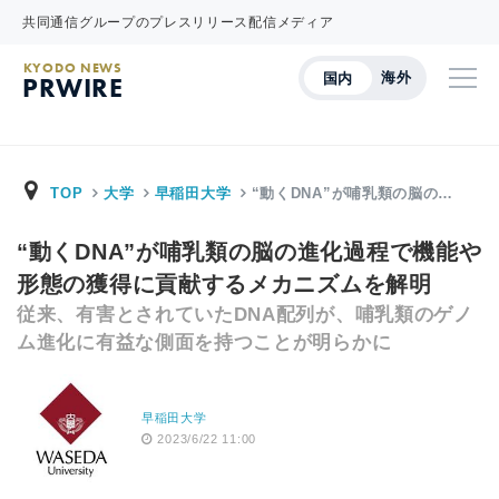
共同通信グループのプレスリリース配信メディア
KYODO NEWS
海外
国内
PRWIRE
TOP
大学
早稲田大学
“動くDNA”が哺乳類の脳の…
“動くDNA”が哺乳類の脳の進化過程で機能や
形態の獲得に貢献するメカニズムを解明
従来、有害とされていたDNA配列が、哺乳類のゲノ
ム進化に有益な側面を持つことが明らかに
早稲田大学
2023/6/22 11:00