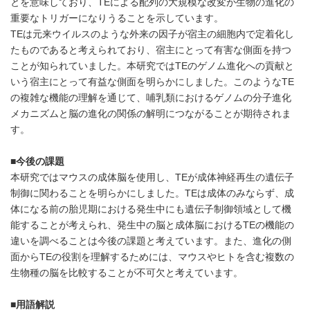
とを意味しており、TEによる配列の大規模な改変が生物の進化の
重要なトリガーになりうることを示しています。
TEは元来ウイルスのような外来の因子が宿主の細胞内で定着化し
たものであると考えられており、宿主にとって有害な側面を持つ
ことが知られていました。本研究ではTEのゲノム進化への貢献と
いう宿主にとって有益な側面を明らかにしました。このようなTE
の複雑な機能の理解を通じて、哺乳類におけるゲノムの分子進化
メカニズムと脳の進化の関係の解明につながることが期待されま
す。
■今後の課題
本研究ではマウスの成体脳を使用し、TEが成体神経再生の遺伝子
制御に関わることを明らかにしました。TEは成体のみならず、成
体になる前の胎児期における発生中にも遺伝子制御領域として機
能することが考えられ、発生中の脳と成体脳におけるTEの機能の
違いを調べることは今後の課題と考えています。また、進化の側
面からTEの役割を理解するためには、マウスやヒトを含む複数の
生物種の脳を比較することが不可欠と考えています。
■
用語解説