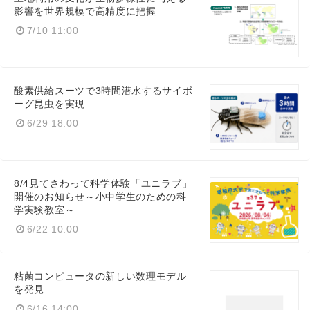
影響を世界規模で高精度に把握
7/10 11:00
酸素供給スーツで3時間潜水するサイボ
ーグ昆虫を実現
6/29 18:00
Japanese
8/4見てさわって科学体験「ユニラブ」
開催のお知らせ～小中学生のための科
学実験教室～
English
6/22 10:00
粘菌コンピュータの新しい数理モデル
を発見
6/16 14:00