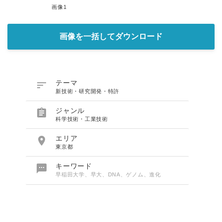
画像1
画像を一括してダウンロード

テーマ
新技術・研究開発・特許

ジャンル
科学技術・工業技術

エリア
東京都

キーワード
早稲田大学、早大、DNA、ゲノム、進化