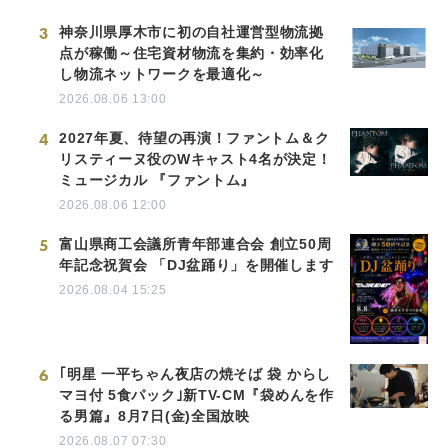
3
神奈川県厚木市に初の自社運営型物流拠
点が稼働～住宅資材物流を集約・効率化
し物流ネットワークを最適化～
2026.08.06 13:00
4
2027年夏、待望の再演！ファントム＆ク
リスティーヌ役のWキャスト4名が決定！
ミュージカル 『ファントム』
2026.08.06 12:00
5
富山県商工会議所青年部連合会 創立50周
年記念祝賀会 「DJ盆踊り」を開催します
2026.08.04 15:25
6
｢明星 一平ちゃん夜店の焼そば 袋 からし
マヨ付 5食パック｣新TV-CM『袋めんを作
る男篇』8月7日(金)全国放映
2026.08.07 07:30